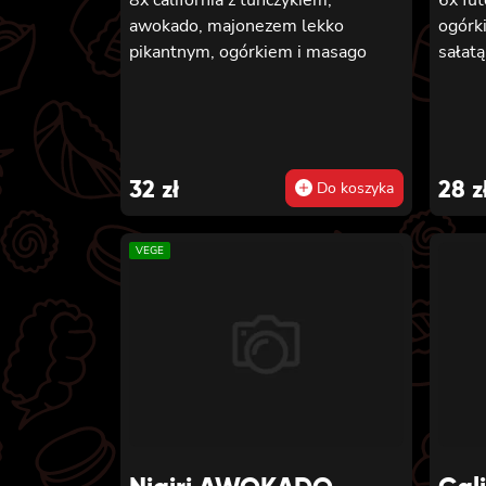
awokado, majonezem lekko
ogórki
pikantnym, ogórkiem i masago
sałatą
32
zł
28
z
Do koszyka
VEGE