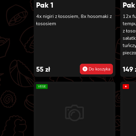
Pak 1
Pak
4x nigiri z łososiem, 8x hosomaki z
12x f
łososiem
tempu
z łoso
sałatk
tuńczy
pieczo
sałatk
sałat
55
zł
149
Do koszyka
tuńcz
wędzo
VEGE
★
piecz
z kan