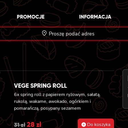
PROMOCJE
INFORMACJA
Proszę podać adres
VEGE SPRING ROLL
6x spring roll z papierem ryżowym, sałatą,
rukolą, wakame, awokado, ogórkiem i
pomarańczą, posypany sezamem
Original
28
zł
Current
31
zł
Do koszyka