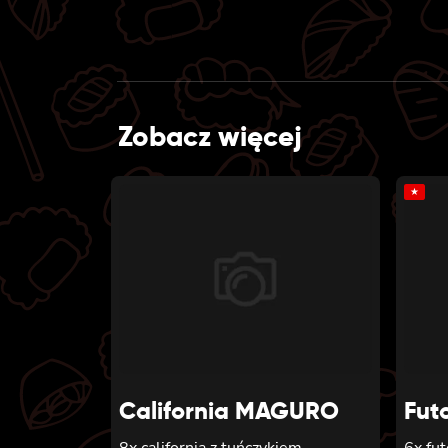
Zobacz więcej
★
California MAGURO
Fut
8x california z tuńczykiem,
6x fu