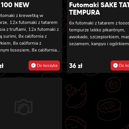
 100 NEW
Futomaki SAKE TA
TEMPURA
utomaki z krewetką w
rze, 12x futomaki z tatarem
6x futomaki z tatarem z łoso
sia z truflami, 12x futomaki z
tempurze lekko pikantnym,
ą surimi, 8x california z
awokado, szczepiorkiem, ma
kiem, 8x california z
sezamem, kanpyo i ogórkiem
nym łososiem, 8x california z
ą surimi, 8x hosomaki z
ką wakame, 8x hosomaki z
zł
36
zł
Do koszyka
Do ko
ykiem, 8x hosomaki z
nym tofu, 8x hosomaki z
onym łososiem i 8x hosomaki
pyo