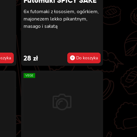
Futomaki SPICY SAKE
6x futomaki z łososiem, ogórkiem,
majonezem lekko pikantnym,
masago i sałatą
28
zł
szyka
Do koszyka
VEGE