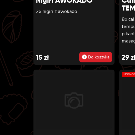
Nigiri AWOKADO
Cali
TE
2x nigiri z awokado
8x cal
tempu
pikan
masa
15
zł
29
z
Do koszyka
NOWOŚ