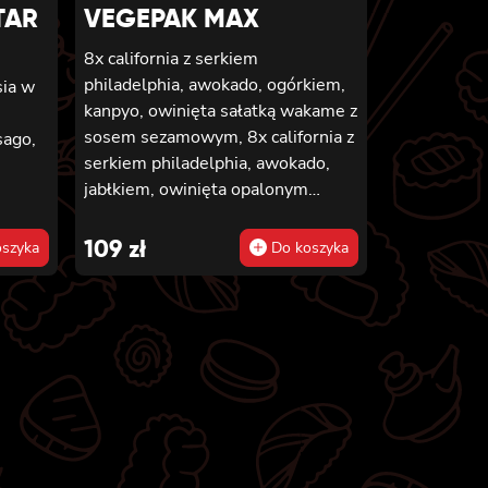
TAR
VEGEPAK MAX
8x california z serkiem
philadelphia, awokado, ogórkiem,
sia w
kanpyo, owinięta sałatką wakame z
sosem sezamowym, 8x california z
sago,
serkiem philadelphia, awokado,
jabłkiem, owinięta opalonym
cheddarem, z sosem teriyaki, 8x
california z serkiem philadelphia i
109
zł
szyka
Do koszyka
mango, owinięta awokado z sosem
teriyaki, 6x futomaki z batatem w
tempurze, serkiem philadelphia,
ogórkiem, kanpyo, sałatą, 6x
futomaki z wędzonym tofu,
ogórkiem, oshinko i sałatą, 6x
futomaki z kanpyo i porem w
tempurze, ogórkiem, sałatą