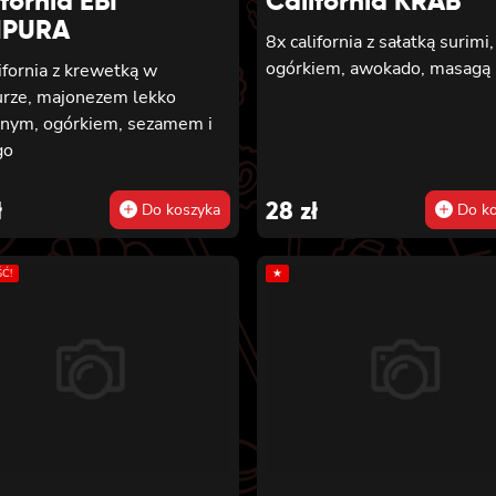
fornia EBI
California KRAB
MPURA
8x california z sałatką surimi,
ogórkiem, awokado, masagą
ifornia z krewetką w
rze, majonezem lekko
tnym, ogórkiem, sezamem i
go
ł
28
zł
Do koszyka
Do ko
Ć!
★