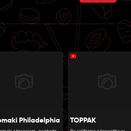
price
price
was:
is:
31 zł.
28 zł.
★
omaki Philadelphia
TOPPAK
tomaki z łososiem, awokado,
8x california z krewetką w