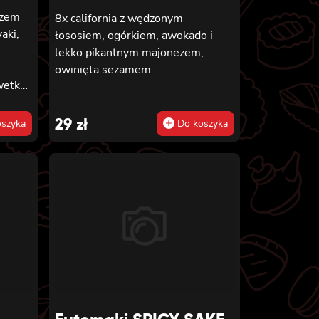
ezem
8x california z wędzonym
aki,
łososiem, ogórkiem, awokado i
lekko pikantnym majonezem,
owinięta sezamem
wetką,
29
zł
szyka
Do koszyka
em i
ykiem,
,
6x
m
wetką
 i
 8x