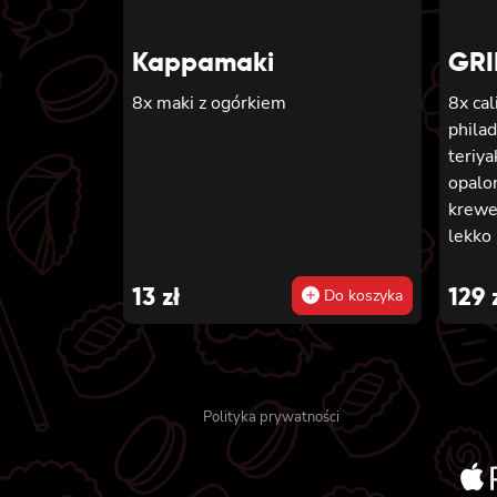
Kappamaki
GRI
8x maki z ogórkiem
8x cal
phila
teriya
opalon
krewe
lekko
sezam
piecz
13
zł
129
Do koszyka
phila
kanpyo
sezam
kanpyo
Polityka prywatności
krewe
sałat
pikan