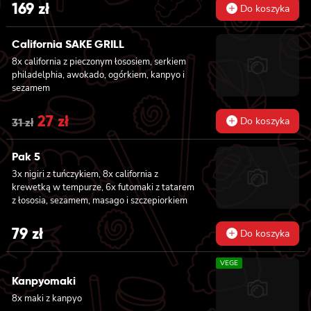
pikantnym, masago i sezamem owinięta
169
zł
Do koszyka
łososiem, 12x futomaki z łososiem
pieczonym, serkiem philadelphia, sosem
teriyaki, sezamem, awokado, ogórkiem i
California SAKE GRILL
kanpyo 8x california z łososiem i awokado,
8x california z pieczonym łososiem, serkiem
serkiem philadelphia, masago, sezam, 8x
philadelphia, awokado, ogórkiem, kanpyo i
hosomaki z łososiem
sezamem
Original
27
zł
Current
Do koszyka
31
zł
price
price
Pak 5
was:
is:
3x nigiri z tuńczykiem, 8x california z
31 zł.
27 zł.
krewetką w tempurze, 6x futomaki z tatarem
z łososia, sezamem, masago i szczepiorkiem
79
zł
Do koszyka
VEGE
Kanpyomaki
8x maki z kanpyo