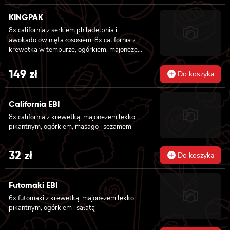
KINGPAK
8x california z serkiem philadelphia i
awokado owinięta łososiem, 8x california z
krewetką w tempurze, ogórkiem, majonezem
lekko pikantnym, sezam i masago owinięta
łososiem, 8x california z łososiem, serkiem
149
zł
Do koszyka
philadelphia, ogórkiem, majonezem lekko
pikantnym i sezamem owinięta krewetką, 8x
california z krewetką w tempurze, ogórkiem,
California EBI
majonezem lekko pikantnym, sosem teriyaki i
8x california z krewetką, majonezem lekko
sezamem owinięta węgorzem i awokado
pikantnym, ogórkiem, masago i sezamem
32
zł
Do koszyka
Futomaki EBI
6x futomaki z krewetką, majonezem lekko
pikantnym, ogórkiem i sałatą