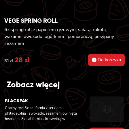
VEGE SPRING ROLL
6x spring roll z papierem ryżowym, sałatą, rukolą,
wakame, awokado, ogórkiem i pomarańczą, posypany
sezamem
Original
28
zł
Current
Do koszyka
31
zł
price
price
was:
is:
Zobacz więcej
31 zł.
28 zł.
BLACKPAK
Czarny ryż! 8x california z serkiem
philadelphia i awokado, sezamem owinięta
łososiem, 8x california z krewetką w
tempurze, ogórkiem i majonezem lekko