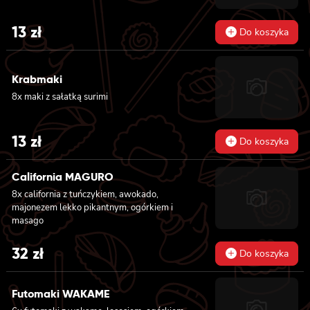
13
zł
Do koszyka
Krabmaki
8x maki z sałatką surimi
13
zł
Do koszyka
California MAGURO
8x california z tuńczykiem, awokado,
majonezem lekko pikantnym, ogórkiem i
masago
32
zł
Do koszyka
Futomaki WAKAME