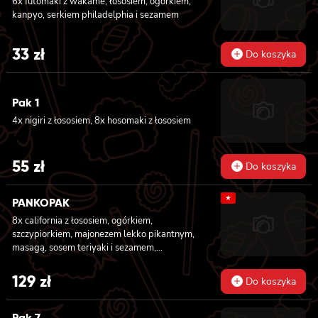
6x futomaki z wakame, łososiem, ogórkiem,
kanpyo, serkiem philadelphia i sezamem
33
zł
Do koszyka
Pak 1
4x nigiri z łososiem, 8x hosomaki z łososiem
55
zł
Do koszyka
★
PANKOPAK
8x california z łososiem, ogórkiem,
szczypiorkiem, majonezem lekko pikantnym,
masagą, sosem teriyaki i sezamem,
panierowane w chrupiącej panko, 8x
california z węgorzem , krewetką, imbirem,
129
zł
Do koszyka
majonezem lekko pikantnym, sosem teriyaki i
sezamem, panierowane w chrupiącej panko,
8x california z serkiem philadelphia,
Pak 7