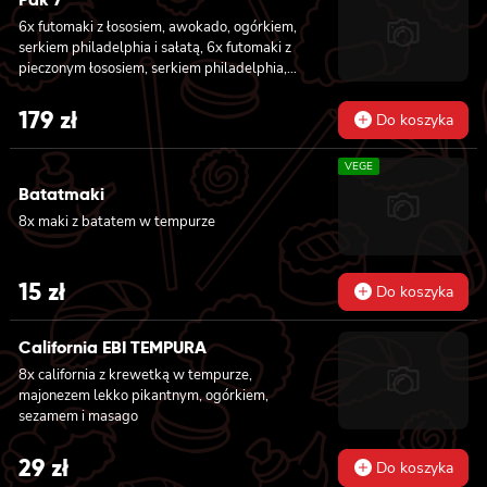
węgorzem, ogórkiem, sosem teriyaki i
6x futomaki z łososiem, awokado, ogórkiem,
sezamem, panierowane w chrupiącej panko,
serkiem philadelphia i sałatą, 6x futomaki z
8x california z łososiem wędzonym,
pieczonym łososiem, serkiem philadelphia,
ogórkiem, awokado, szczypiorkiem, sosem
awokado, ogórkiem, kanpyo, sałatą, sosem
teriyaki i sezamem, panierowane w
teriyaki i sezamem, 6x futomaki z krewetką
179
zł
chrupiącej panko.
Do koszyka
w tempurze, ogórkiem, sałatą i majonezem
lekko pikantnym, 8x hosomaki z łososiem, 8x
VEGE
hosomaki z ogórkiem, 8x california z
łososiem, ogórkiem, serkiem philadelphia,
Batatmaki
awokado i masago, 8x california z krewetką,
8x maki z batatem w tempurze
majonezem lekko pikantnym, awokado,
ogórkiem, masago i sezamem, 2x nigiri z
łososiem, 2x nigiri z tuńczykiem, 2x nigiri z
15
zł
Do koszyka
krewetką
California EBI TEMPURA
8x california z krewetką w tempurze,
majonezem lekko pikantnym, ogórkiem,
sezamem i masago
29
zł
Do koszyka