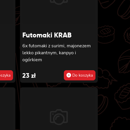
Futomaki KRAB
6x futomaki z surimi, majonezem
lekko pikantnym, kanpyo i
ogórkiem
23
zł
szyka
Do koszyka