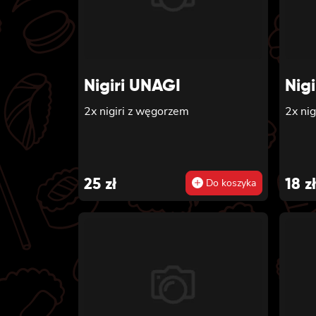
Nigiri UNAGI
Nigi
2x nigiri z węgorzem
2x nig
25
zł
18
zł
Do koszyka