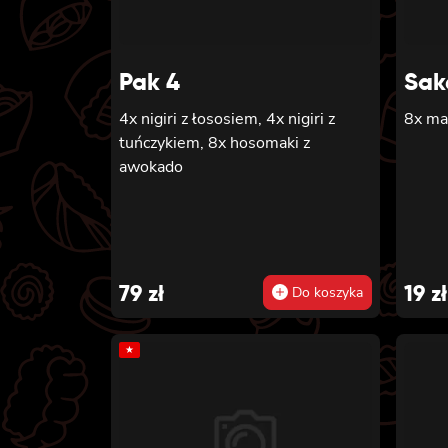
Pak 4
Sak
4x nigiri z łososiem, 4x nigiri z
8x ma
tuńczykiem, 8x hosomaki z
awokado
79
zł
19
zł
Do koszyka
★