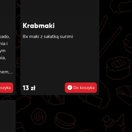
Krabmaki
kado,
8x maki z sałatką surimi
ia i
nym
ia,
amem,
13
zł
szyka
Do koszyka
 8x
somaki
ago,