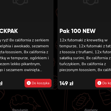
majonezem lekko pikantnym
awokado, ogórkiem, masago 
sezamem, 2x nigiri z łososie
nigiri z tuńczykiem, 2x nigiri 
krewetką
CKPAK
Pak 100 NEW
 ryż! 8x california z serkiem
12x futomaki z krewetką w
delphia i awokado, sezamem
tempurze, 12x futomaki z ta
ta łososiem, 8x california z
z łososia z truflami, 12x futo
tką w tempurze, ogórkiem i
sałatką surimi, 8x california z
ezem lekko pikantnym,
tuńczykiem, 8x california z
o i sezamem owinięta
pieczonym łososiem, 8x calif
iem, 12x futomaki z łososiem
sałatką surimi, 8x hosomaki 
onym, serkiem philadelphia,
sałatką wakame, 8x hosomak
zł
149
zł
Do koszyka
Do ko
 teriyaki, sezamem,
tuńczykiem, 8x hosomaki z
do, ogórkiem i kanpyo 8x
wędzonym tofu, 8x hosomaki
rnia z łososiem i awokado,
pieczonym łososiem i 8x ho
em philadelphia, masago,
z kanpyo
Regulamin
Alergeny