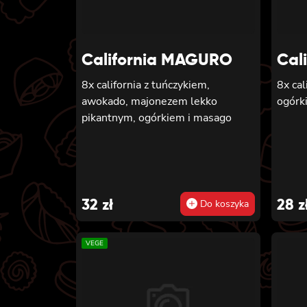
California MAGURO
Cal
8x california z tuńczykiem,
8x cal
awokado, majonezem lekko
ogórk
pikantnym, ogórkiem i masago
32
zł
28
z
Do koszyka
VEGE