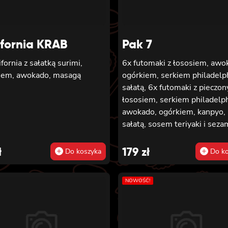
ifornia KRAB
Pak 7
ifornia z sałatką surimi,
6x futomaki z łososiem, awo
iem, awokado, masagą
ogórkiem, serkiem philadelph
sałatą, 6x futomaki z pieczo
łososiem, serkiem philadelph
awokado, ogórkiem, kanpyo,
sałatą, sosem teriyaki i sez
6x futomaki z krewetką w
tempurze, ogórkiem, sałatą i
ł
179
zł
Do koszyka
Do ko
majonezem lekko pikantnym,
hosomaki z łososiem, 8x ho
NOWOŚĆ!
z ogórkiem, 8x california z
łososiem, ogórkiem, serkiem
philadelphia, awokado i mas
8x california z krewetką,