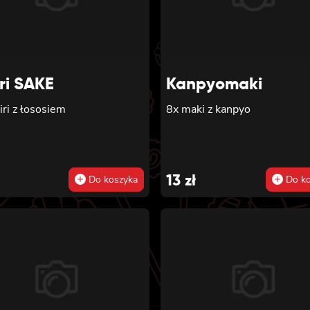
ri SAKE
Kanpyomaki
iri z łososiem
8x maki z kanpyo
13
zł
Do koszyka
Do ko