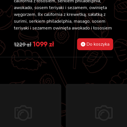
california z łososiem, serkiem philadelphia,
awokado, sosem teriyaki i sezamem, owinięta
węgorzem, 8x california z krewetką, sałatką z
surimi, serkiem philadelphia, masago, sosem
teriyaki i sezamem owinięta awokado i łososiem
Original
1099
zł
Current
1229
zł
Do koszyka
price
price
was:
is:
1229 zł.
1099 zł.