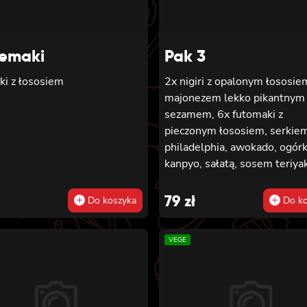
emaki
Pak 3
ki z łososiem
2x nigiri z opalonym łososie
majonezem lekko pikantnym 
sezamem, 6x futomaki z
pieczonym łososiem, serkie
philadelphia, awokado, ogór
kanpyo, sałatą, sosem teriyak
sezamem, 8x california z kr
w tempurze, majonezem lek
79
zł
Do koszyka
Do ko
pikantnym, ogórkiem, sezam
masago, 8x hosomaki z bata
VEGE
tempurze