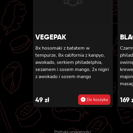
VEGEPAK
BLA
8x hosomaki z batatem w
Czarny
tempurze, 8x california z kanpyo,
phila
awokado, serkiem philadelphia,
owinię
sezamem i sosem mango, 2x nigiri
krewe
z awokado i sosem mango
majon
masag
łosos
piecz
49
zł
169
Do koszyka
sosem
awoka
califo
serki
Polityka prywatności