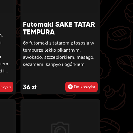
Futomaki SAKE TATAR
TEMPURA
m,
i
6x futomaki z tatarem z łososia w
tempurze lekko pikantnym,
m
awokado, szczepiorkiem, masago,
kiem,
sezamem, kanpyo i ogórkiem
i i
ewetką
ko
36
zł
szyka
Do koszyka
em i
tem w