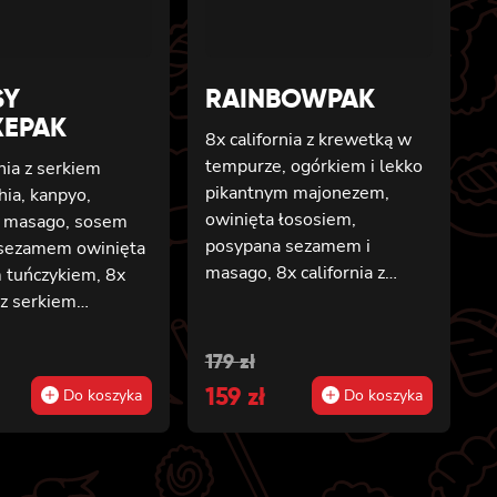
SY
RAINBOWPAK
XEPAK
8x california z krewetką w
tempurze, ogórkiem i lekko
rnia z serkiem
pikantnym majonezem,
hia, kanpyo,
owinięta łososiem,
 masago, sosem
posypana sezamem i
i sezamem owinięta
masago, 8x california z
 tuńczykiem, 8x
tatarem z tuńczyka z
a z serkiem
truflami, owinięta
hia, ogórkiem i
tuńczykiem, posypana
owinięta łososiem,
al
t
Original
Current
179
zł
masago arare i
rnia z krewetką w
price
159
price
zł
Do koszyka
Do koszyka
szczypiorkiem, 8x california
, awokado,
was:
is:
z awokado, mango,
m lekko
węgorzem i krewetką,
m, owinięta
179 zł.
159 zł.
owinięta opalanym