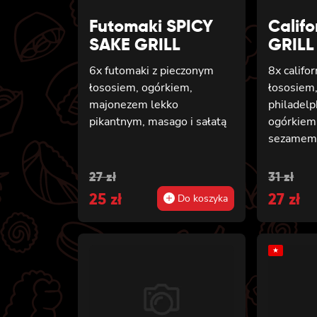
Futomaki SPICY
Calif
SAKE GRILL
GRILL
6x futomaki z pieczonym
8x califo
łososiem, ogórkiem,
łososiem
majonezem lekko
philadelp
pikantnym, masago i sałatą
ogórkiem,
sezame
Original
Current
Origin
Curren
27
zł
31
zł
price
25
price
zł
price
27
price
zł
Do koszyka
was:
is:
was:
is:
27 zł.
25 zł.
31 zł.
27 zł.
★