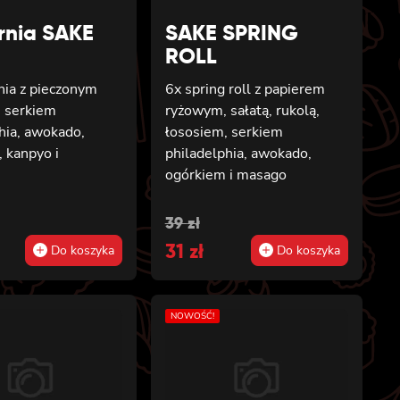
ornia SAKE
SAKE SPRING
ROLL
rnia z pieczonym
6x spring roll z papierem
, serkiem
ryżowym, sałatą, rukolą,
hia, awokado,
łososiem, serkiem
 kanpyo i
philadelphia, awokado,
m
ogórkiem i masago
al
t
Original
Current
39
zł
price
31
price
zł
Do koszyka
Do koszyka
was:
is:
39 zł.
31 zł.
NOWOŚĆ!