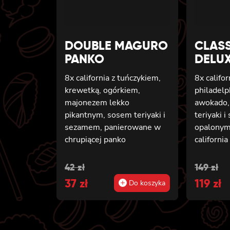
DOUBLE MAGURO
CLAS
PANKO
DELU
8x california z tuńczykiem,
8x califo
krewetką, ogórkiem,
philadelp
majonezem lekko
awokado,
pikantnym, sosem teriyaki i
teriyaki 
sezamem, panierowane w
opalonym
chrupiącej panko
californi
philadelp
awokado 
Original
Current
Origin
Curren
42
zł
149
zł
8x califo
price
37
price
zł
price
119
price
zł
Do koszyka
tempurze
was:
is:
was:
is:
majoneze
pikantny
42 zł.
37 zł.
149 zł.
119 zł.
krewetką