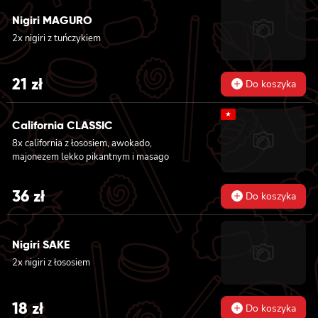
Nigiri MAGURO
2x nigiri z tuńczykiem
21
zł
Do koszyka
★
California CLASSIC
8x california z łososiem, awokado,
majonezem lekko pikantnym i masago
36
zł
Do koszyka
Nigiri SAKE
2x nigiri z łososiem
18
zł
Do koszyka