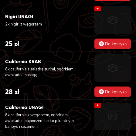
★
Nigiri UNAGI
2x nigiri z węgorzem
25
zł
Do koszyka
California KRAB
8x california z sałatką surimi, ogórkiem,
awokado, masagą
28
zł
Do koszyka
★
California UNAGI
8x california z węgorzem, ogórkiem,
awokado, majonezem lekko pikantnym,
kanpyo i sezamem