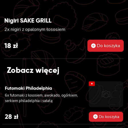
Nigiri SAKE GRILL
2x nigiri z opalonym łososiem
18
zł
Do koszyka
Zobacz więcej
★
Futomaki Philadelphia
6x futomaki z łososiem, awokado, ogórkiem,
serkiem philadelphia i sałatą
28
zł
Do koszyka