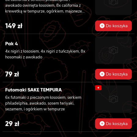
awokado owinięta łososiem, 8x california z
krewetką w tempurze, ogórkiem, majonezem
lekko pikantnym, sezam i masago owinięta
łososiem, 8x california z łososiem, serkiem
149
zł
Do koszyka
philadelphia, ogórkiem, majonezem lekko
pikantnym i sezamem owinięta krewetką, 8x
california z krewetką w tempurze, ogórkiem,
Pak 4
majonezem lekko pikantnym, sosem teriyaki i
4x nigiri z łososiem, 4x nigiri z tuńczykiem, 8x
sezamem owinięta węgorzem i awokado
hosomaki z awokado
79
zł
Do koszyka
★
Futomaki SAKE TEMPURA
6x futomaki z pieczonym łososiem, serkiem
philadelphia, awokado, sosem teriyaki,
sezamem, i ogórkiem w tempurze
29
zł
Do koszyka