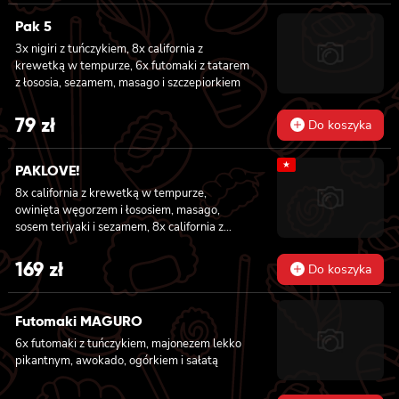
Pak 5
3x nigiri z tuńczykiem, 8x california z
krewetką w tempurze, 6x futomaki z tatarem
z łososia, sezamem, masago i szczepiorkiem
79
zł
Do koszyka
★
PAKLOVE!
8x california z krewetką w tempurze,
owinięta węgorzem i łososiem, masago,
sosem teriyaki i sezamem, 8x california z
serkiem philadelphia i kanpyo, owinięta
opalonym łososiem, sosem teriyaki,
169
zł
Do koszyka
sezamem, 8x california z serkiem
philadelphia i awokado owinięta łososiem, 6x
futomaki z krewetką w tempurze, ogórkiem,
Futomaki MAGURO
sałatą i majonezem lekko pikantnym, 6x
6x futomaki z tuńczykiem, majonezem lekko
futomaki z łososiem, awokado, ogórkiem,
pikantnym, awokado, ogórkiem i sałatą
serkiem philadelphia i sałatą, sezamem, 6x
futomaki z pieczonym łososiem, serkiem
philadelphia, awokado, ogórkiem, kanpyo,