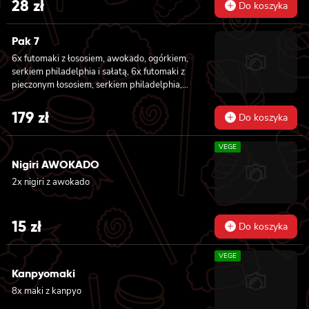
28
zł
Do koszyka
Pak 7
6x futomaki z łososiem, awokado, ogórkiem,
serkiem philadelphia i sałatą, 6x futomaki z
pieczonym łososiem, serkiem philadelphia,
awokado, ogórkiem, kanpyo, sałatą, sosem
teriyaki i sezamem, 6x futomaki z krewetką
179
zł
Do koszyka
w tempurze, ogórkiem, sałatą i majonezem
lekko pikantnym, 8x hosomaki z łososiem, 8x
VEGE
hosomaki z ogórkiem, 8x california z
łososiem, ogórkiem, serkiem philadelphia,
Nigiri AWOKADO
awokado i masago, 8x california z krewetką,
2x nigiri z awokado
majonezem lekko pikantnym, awokado,
ogórkiem, masago i sezamem, 2x nigiri z
łososiem, 2x nigiri z tuńczykiem, 2x nigiri z
15
zł
Do koszyka
krewetką
VEGE
Kanpyomaki
8x maki z kanpyo