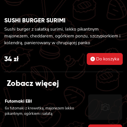
SUSHI BURGER SURIMI
Sushi burger z sałatką surimi, lekko pikantnym
majonezem, cheddarem, ogórkiem ponzu, szczypiorkiem i
kolendrą, panierowany w chrupiącej panko
34
zł
Do koszyka
Zobacz więcej
Futomaki EBI
6x futomaki z krewetką, majonezem lekko
pikantnym, ogórkiem i sałatą