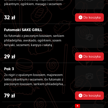
sezamem 6x futomaki z KREWETKĄ,
pikantnym, ogórkiem, masago i sezamem
majonezem lekko pikantnym, ogórkiem i
sałatą 6x futomaki z TUŃCZYKIEM,
majonezem lekko pikantnym, awokado,
32
zł
Do koszyka
ogórkiem i sałatą 6x futomaki z KREWETKĄ
w tempurze, ogórkiem, sałatą i majonezem
Futomaki SAKE GRILL
lekko pikantnym 6x futomaki z ŁOSOSIEM,
awokado, ogórkiem, serkiem philadelphia i
6x futomaki z pieczonym łososiem, serkiem
sałatą 6x futomaki z pieczonym ŁOSOSIEM,
philadelphia, awokado, ogórkiem, sosem
serkiem philadelphia, awokado, ogórkiem,
teriyaki, sezamem, kanpyo i sałatą
kanpyo, sałatą, sosem teriyaki i sezamem
29
zł
Do koszyka
Pak 3
2x nigiri z opalonym łososiem, majonezem
lekko pikantnym i sezamem, 6x futomaki z
pieczonym łososiem, serkiem philadelphia,
awokado, ogórkiem, kanpyo, sałatą, sosem
teriyaki i sezamem, 8x california z krewetką
79
zł
Do koszyka
w tempurze, majonezem lekko pikantnym,
ogórkiem, sezamem i masago, 8x hosomaki z
★
batatem w tempurze