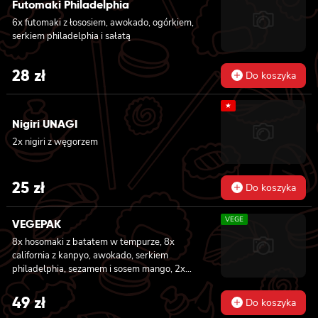
Futomaki Philadelphia
6x futomaki z łososiem, awokado, ogórkiem,
serkiem philadelphia i sałatą
28
zł
Do koszyka
★
Nigiri UNAGI
2x nigiri z węgorzem
25
zł
Do koszyka
VEGE
VEGEPAK
8x hosomaki z batatem w tempurze, 8x
california z kanpyo, awokado, serkiem
philadelphia, sezamem i sosem mango, 2x
nigiri z awokado i sosem mango
49
zł
Do koszyka