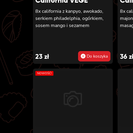
California VEGE
Cal
8x california z kanpyo, awokado,
8x cal
serkiem philadelphia, ogórkiem,
majon
sosem mango i sezamem
masa
23
zł
36
z
Do koszyka
NOWOŚĆ!