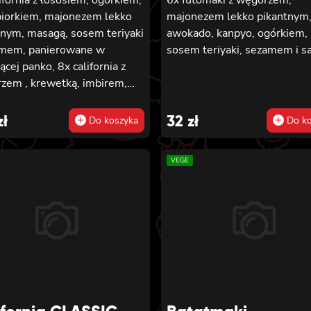
piorkiem, majonezem lekko
majonezem lekko pikantnym
tnym, masagą, sosem teriyaki
awokado, kanpyo, ogórkiem,
amem, panierowane w
sosem teriyaki, sezamem i sa
ącej panko, 8x california z
zem , krewetką, imbirem,
ezem lekko pikantnym,
 teriyaki i sezamem,
zł
32
zł
Do koszyka
Do ko
rowane w chrupiącej panko,
ifornia z serkiem
VEGE
delphia, węgorzem, ogórkiem,
 teriyaki i sezamem,
rowane w chrupiącej panko,
ifornia z łososiem
nym, ogórkiem, awokado,
iorkiem, sosem teriyaki i
em, panierowane w
ącej panko.