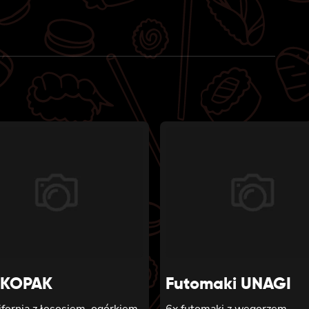
NKOPAK
Futomaki UNAGI
ifornia z łososiem, ogórkiem,
6x futomaki z węgorzem,