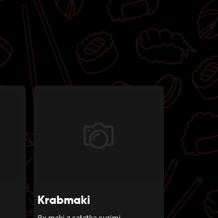
Krabmaki
8x maki z sałatką surimi