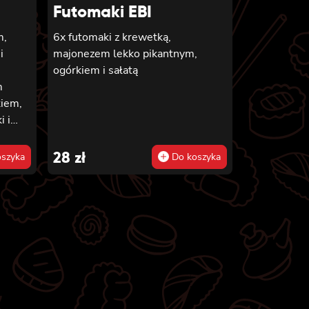
Futomaki EBI
m,
6x futomaki z krewetką,
i
majonezem lekko pikantnym,
ogórkiem i sałatą
m
kiem,
i i
ewetką
ko
28
zł
szyka
Do koszyka
em i
tem w