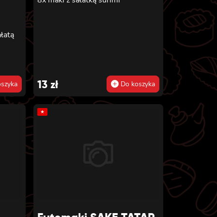
,
łatą
13
zł
szyka
Do koszyka
★