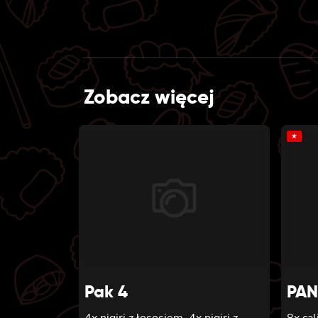
Zobacz więcej
★
Pak 4
PA
4x nigiri z łososiem, 4x nigiri z
8x cal