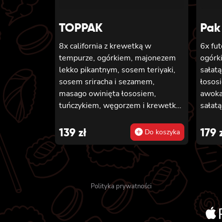
TOPPAK
Pak
8x california z krewetką w
6x fu
tempurze, ogórkiem, majonezem
ogórki
lekko pikantnym, sosem teriyaki,
sałatą
sosem sriracha i sezamem,
łososi
masago owinięta łososiem,
awoka
tuńczykiem, węgorzem i krewetką,
sałatą
8x california z krewetką w
6x fu
tempurze, majonezem lekko
tempur
139
zł
179
Do koszyka
pikantnym, ogórkiem, sezamem i
majon
masago, 6x futomaki z tuńczykiem,
hosom
majonezem lekko pikantnym,
z ogór
awokado, ogórkiem i sałatą, 6x
łosos
Polityka prywatności
futomaki z surimi, majonezem
phila
lekko pikantnym, kanpyo i
8x cal
ogórkiem, 6x futomaki z krewetką
majon