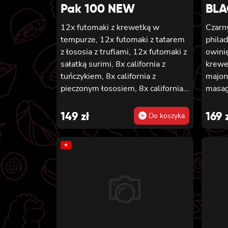
Pak 100 NEW
BLA
12x futomaki z krewetką w
Czarny
tempurze, 12x futomaki z tatarem
phila
z łososia z truflami, 12x futomaki z
owinię
sałatką surimi, 8x california z
krewe
tuńczykiem, 8x california z
majon
pieczonym łososiem, 8x california z
masag
sałatką surimi, 8x hosomaki z
łosos
sałatką wakame, 8x hosomaki z
piecz
149
zł
169
Do koszyka
tuńczykiem, 8x hosomaki z
sosem
wędzonym tofu, 8x hosomaki z
awoka
★
pieczonym łososiem i 8x hosomaki
califo
z kanpyo
serki
sezam