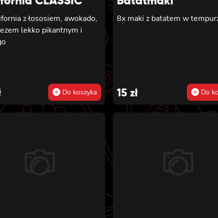
ifornia CLASSIC
Batatmaki
ifornia z łososiem, awokado,
8x maki z batatem w tempur
ezem lekko pikantnym i
go
ł
15
zł
Do koszyka
Do ko