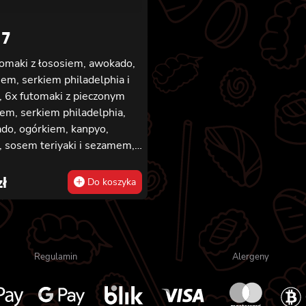
 7
tomaki z łososiem, awokado,
em, serkiem philadelphia i
, 6x futomaki z pieczonym
em, serkiem philadelphia,
do, ogórkiem, kanpyo,
, sosem teriyaki i sezamem,
tomaki z krewetką w
ze, ogórkiem, sałatą i
zł
Do koszyka
ezem lekko pikantnym, 8x
aki z łososiem, 8x hosomaki
kiem, 8x california z
iem, ogórkiem, serkiem
Regulamin
Alergeny
delphia, awokado i masago,
ifornia z krewetką,
ezem lekko pikantnym,