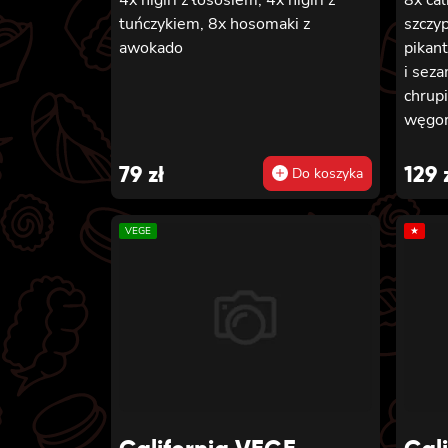
tuńczykiem, 8x hosomaki z
szczy
awokado
pikan
i sez
chrupi
węgor
majon
sosem
79
zł
129
Do koszyka
panie
8x cal
VEGE
★
phila
sosem
panie
8x cal
wędzo
szczyp
sezam
chrupi