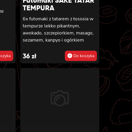
Futomaki SAKE TATAR
TEMPURA
ze
6x futomaki z tatarem z łososia w
tempurze lekko pikantnym,
awokado, szczepiorkiem, masago,
sezamem, kanpyo i ogórkiem
36
zł
szyka
Do koszyka