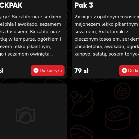
CKPAK
Pak 3
 ryż! 8x california z serkiem
2x nigiri z opalonym łososie
delphia i awokado, sezamem
majonezem lekko pikantnym 
ta łososiem, 8x california z
sezamem, 6x futomaki z
tką w tempurze, ogórkiem i
pieczonym łososiem, serkie
ezem lekko pikantnym,
philadelphia, awokado, ogór
o i sezamem owinięta
kanpyo, sałatą, sosem teriyak
iem, 12x futomaki z łososiem
sezamem, 8x california z kr
onym, serkiem philadelphia,
w tempurze, majonezem lek
zł
79
zł
Do koszyka
Do ko
 teriyaki, sezamem,
pikantnym, ogórkiem, sezam
do, ogórkiem i kanpyo 8x
masago, 8x hosomaki z bata
rnia z łososiem i awokado,
tempurze
em philadelphia, masago,
, 8x hosomaki z łososiem