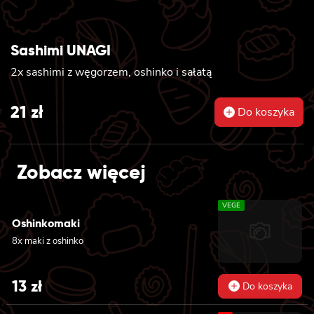
Sashimi UNAGI
2x sashimi z węgorzem, oshinko i sałatą
21
zł
Do koszyka
Zobacz więcej
VEGE
Oshinkomaki
8x maki z oshinko
13
zł
Do koszyka