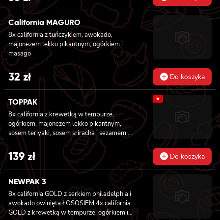
California MAGURO
8x california z tuńczykiem, awokado,
majonezem lekko pikantnym, ogórkiem i
masago
32
zł
Do koszyka
★
TOPPAK
8x california z krewetką w tempurze,
ogórkiem, majonezem lekko pikantnym,
sosem teriyaki, sosem sriracha i sezamem,
masago owinięta łososiem, tuńczykiem,
węgorzem i krewetką, 8x california z
139
zł
Do koszyka
krewetką w tempurze, majonezem lekko
pikantnym, ogórkiem, sezamem i masago, 6x
futomaki z tuńczykiem, majonezem lekko
NEWPAK 3
pikantnym, awokado, ogórkiem i sałatą, 6x
8x california GOLD z serkiem philadelphia i
futomaki z surimi, majonezem lekko
awokado owinięta ŁOSOSIEM
4x california
pikantnym, kanpyo i ogórkiem, 6x futomaki z
GOLD z krewetką w tempurze, ogórkiem i
krewetką w tempurze, ogórkiem, sałatą i