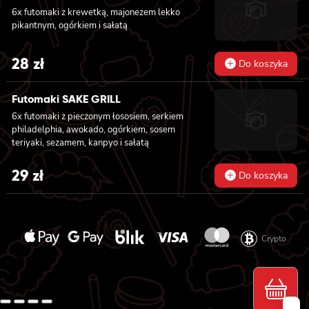
6x futomaki z krewetką, majonezem lekko
pikantnym, ogórkiem i sałatą
28
zł
Do koszyka
Futomaki SAKE GRILL
6x futomaki z pieczonym łososiem, serkiem
philadelphia, awokado, ogórkiem, sosem
teriyaki, sezamem, kanpyo i sałatą
29
zł
Do koszyka
Crypto