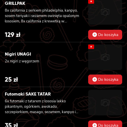
★
GRILLPAK
8x california z serkiem philadelphia, kanpyo,
sosem teriyaki i sezamem owinięta opalonym
łososiem, 8x california z krewetką w
tempurze, majonezem lekko pikantnym,
ogórkiem, sezamem i masago, 6x futomaki z
129
zł
Do koszyka
pieczonym łososiem, serkiem philadelphia,
awokado, ogórkiem, kanpyo i sałatą, sosem
★
teriyaki i sezamem, 6x futomaki z surimi,
kanpyo i ogórkiem, 6x futomaki z krewetką w
Nigiri UNAGI
tempurze, ogórkiem, sałatą i majonezem
2x nigiri z węgorzem
lekko pikantnym, 8x maki z ogórkiem
25
zł
Do koszyka
Futomaki SAKE TATAR
6x futomaki z tatarem z łososia lekko
pikantnym, ogórkiem, awokado,
szczepiorkiem, masago, sezamem, kanpyo i
sałatą
35
zł
Do koszyka