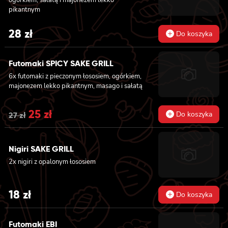
pikantnym
28
zł
Do koszyka
Futomaki SPICY SAKE GRILL
6x futomaki z pieczonym łososiem, ogórkiem,
majonezem lekko pikantnym, masago i sałatą
Original
25
zł
Current
Do koszyka
27
zł
price
price
was:
is:
Nigiri SAKE GRILL
2x nigiri z opalonym łososiem
27 zł.
25 zł.
18
zł
Do koszyka
Futomaki EBI