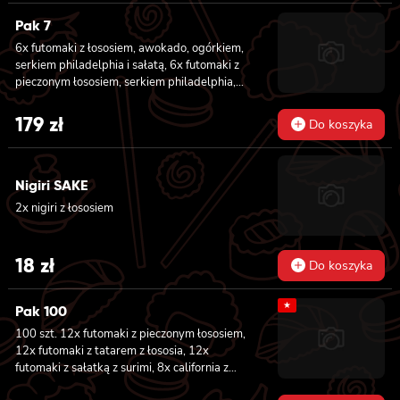
Pak 7
6x futomaki z łososiem, awokado, ogórkiem,
serkiem philadelphia i sałatą, 6x futomaki z
pieczonym łososiem, serkiem philadelphia,
awokado, ogórkiem, kanpyo, sałatą, sosem
teriyaki i sezamem, 6x futomaki z krewetką
179
zł
Do koszyka
w tempurze, ogórkiem, sałatą i majonezem
lekko pikantnym, 8x hosomaki z łososiem, 8x
hosomaki z ogórkiem, 8x california z
Nigiri SAKE
łososiem, ogórkiem, serkiem philadelphia,
awokado i masago, 8x california z krewetką,
2x nigiri z łososiem
majonezem lekko pikantnym, awokado,
ogórkiem, masago i sezamem, 2x nigiri z
łososiem, 2x nigiri z tuńczykiem, 2x nigiri z
18
zł
Do koszyka
krewetką
★
Pak 100
100 szt. 12x futomaki z pieczonym łososiem,
12x futomaki z tatarem z łososia, 12x
futomaki z sałatką z surimi, 8x california z
tuńczykiem, 8x california z pieczonym