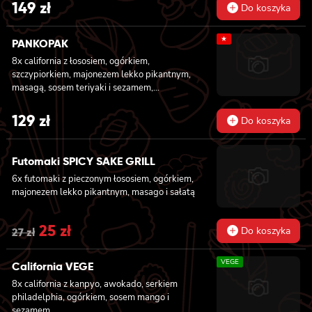
łososiem, 8x california z krewetką w
149
zł
Do koszyka
tempurze, 8x maki z ogórkiem, 8x maki z
oshinko, 8x maki z surimi, 8x maki z łososiem,
★
8x maki z kanpyo
PANKOPAK
8x california z łososiem, ogórkiem,
szczypiorkiem, majonezem lekko pikantnym,
masagą, sosem teriyaki i sezamem,
panierowane w chrupiącej panko, 8x
california z węgorzem , krewetką, imbirem,
129
zł
Do koszyka
majonezem lekko pikantnym, sosem teriyaki i
sezamem, panierowane w chrupiącej panko,
8x california z serkiem philadelphia,
Futomaki SPICY SAKE GRILL
węgorzem, ogórkiem, sosem teriyaki i
6x futomaki z pieczonym łososiem, ogórkiem,
sezamem, panierowane w chrupiącej panko,
majonezem lekko pikantnym, masago i sałatą
8x california z łososiem wędzonym,
ogórkiem, awokado, szczypiorkiem, sosem
teriyaki i sezamem, panierowane w
Original
25
zł
Current
Do koszyka
27
zł
chrupiącej panko.
price
price
VEGE
California VEGE
was:
is:
8x california z kanpyo, awokado, serkiem
27 zł.
25 zł.
philadelphia, ogórkiem, sosem mango i
sezamem