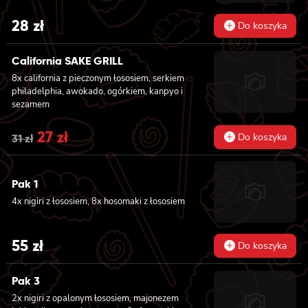
28
zł
Do koszyka
California SAKE GRILL
8x california z pieczonym łososiem, serkiem
philadelphia, awokado, ogórkiem, kanpyo i
sezamem
Original
27
zł
Current
Do koszyka
31
zł
price
price
was:
is:
Pak 1
4x nigiri z łososiem, 8x hosomaki z łososiem
31 zł.
27 zł.
55
zł
Do koszyka
Pak 3
2x nigiri z opalonym łososiem, majonezem