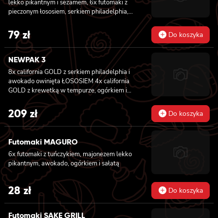
lekko pikantnym i sezamem, 6x futomaki z
pieczonym łososiem, serkiem philadelphia,
awokado, ogórkiem, kanpyo, sałatą, sosem
teriyaki i sezamem, 8x california z krewetką
79
zł
Do koszyka
w tempurze, majonezem lekko pikantnym,
ogórkiem, sezamem i masago, 8x hosomaki z
batatem w tempurze
NEWPAK 3
8x california GOLD z serkiem philadelphia i
awokado owinięta ŁOSOSIEM
4x california
GOLD z krewetką w tempurze, ogórkiem i
majonezem lekko pikantnym owinięta
WĘGORZEM 4x california GOLD z krewetką
209
zł
Do koszyka
w tempurze, ogórkiem i majonezem lekko
pikantnym owinięta TUŃCZYKIEM 4x
california GOLD z krewetką w tempurze,
Futomaki MAGURO
ogórkiem i majonezem lekko pikantnym
6x futomaki z tuńczykiem, majonezem lekko
owinięta KREWETKĄ 4x california GOLD z
pikantnym, awokado, ogórkiem i sałatą
krewetką w tempurze, ogórkiem i
majonezem lekko pikantnym owinięta
ŁOSOSIEM 8x california GOLD z krewetką,
28
zł
Do koszyka
serkiem philadelphia i ogórkiem owinięta
ŁOSOSIEM 6x futomaki z TUŃCZYKIEM,
majonezem lekko pikantnym, awokado,
Futomaki SAKE GRILL