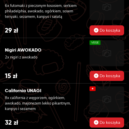
ogórkiem i sałatą 6x futomaki z KREWETKĄ
6x futomaki z pieczonym łososiem, serkiem
w tempurze, ogórkiem, sałatą i majonezem
philadelphia, awokado, ogórkiem, sosem
lekko pikantnym 6x futomaki z ŁOSOSIEM,
teriyaki, sezamem, kanpyo i sałatą
awokado, ogórkiem, serkiem philadelphia i
sałatą 6x futomaki z pieczonym ŁOSOSIEM,
serkiem philadelphia, awokado, ogórkiem,
29
zł
Do koszyka
kanpyo i sałatą
VEGE
Nigiri AWOKADO
2x nigiri z awokado
15
zł
Do koszyka
★
California UNAGI
8x california z węgorzem, ogórkiem,
awokado, majonezem lekko pikantnym,
kanpyo i sezamem
32
zł
Do koszyka