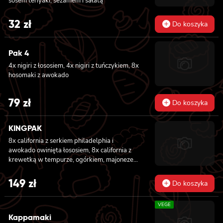
sosem teriyaki, sezamem i sałatą
32
zł
Do koszyka
Pak 4
4x nigiri z łososiem, 4x nigiri z tuńczykiem, 8x
hosomaki z awokado
79
zł
Do koszyka
KINGPAK
8x california z serkiem philadelphia i
awokado owinięta łososiem, 8x california z
krewetką w tempurze, ogórkiem, majonezem
lekko pikantnym, sezam i masago owinięta
łososiem, 8x california z łososiem, serkiem
149
zł
Do koszyka
philadelphia, ogórkiem, majonezem lekko
pikantnym i sezamem owinięta krewetką, 8x
VEGE
california z krewetką w tempurze, ogórkiem,
majonezem lekko pikantnym, sosem teriyaki i
Kappamaki