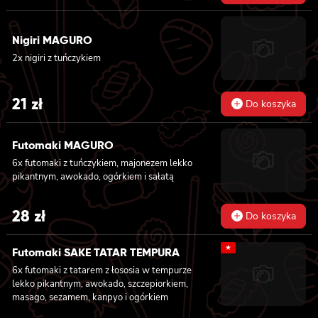
awokado, ogórkiem, kanpyo i sałatą, sosem
teriyaki i sezamem, 6x futomaki z surimi,
Nigiri MAGURO
kanpyo i ogórkiem, 6x futomaki z krewetką w
tempurze, ogórkiem, sałatą i majonezem
2x nigiri z tuńczykiem
lekko pikantnym, 8x maki z ogórkiem
21
zł
Do koszyka
Futomaki MAGURO
6x futomaki z tuńczykiem, majonezem lekko
pikantnym, awokado, ogórkiem i sałatą
28
zł
Do koszyka
★
Futomaki SAKE TATAR TEMPURA
6x futomaki z tatarem z łososia w tempurze
lekko pikantnym, awokado, szczepiorkiem,
masago, sezamem, kanpyo i ogórkiem