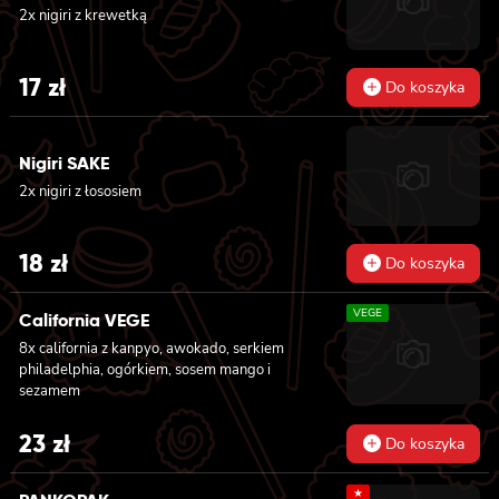
2x nigiri z krewetką
17
zł
Do koszyka
Nigiri SAKE
2x nigiri z łososiem
18
zł
Do koszyka
VEGE
California VEGE
8x california z kanpyo, awokado, serkiem
philadelphia, ogórkiem, sosem mango i
sezamem
23
zł
Do koszyka
★