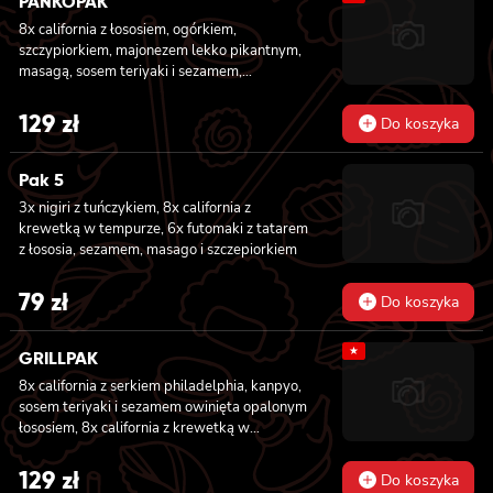
PANKOPAK
8x california z łososiem, ogórkiem,
szczypiorkiem, majonezem lekko pikantnym,
masagą, sosem teriyaki i sezamem,
panierowane w chrupiącej panko, 8x
california z węgorzem , krewetką, imbirem,
129
zł
Do koszyka
majonezem lekko pikantnym, sosem teriyaki i
sezamem, panierowane w chrupiącej panko,
8x california z serkiem philadelphia,
Pak 5
węgorzem, ogórkiem, sosem teriyaki i
3x nigiri z tuńczykiem, 8x california z
sezamem, panierowane w chrupiącej panko,
krewetką w tempurze, 6x futomaki z tatarem
8x california z łososiem wędzonym,
z łososia, sezamem, masago i szczepiorkiem
ogórkiem, awokado, szczypiorkiem, sosem
teriyaki i sezamem, panierowane w
79
zł
chrupiącej panko.
Do koszyka
★
GRILLPAK
8x california z serkiem philadelphia, kanpyo,
sosem teriyaki i sezamem owinięta opalonym
łososiem, 8x california z krewetką w
tempurze, majonezem lekko pikantnym,
ogórkiem, sezamem i masago, 6x futomaki z
129
zł
Do koszyka
pieczonym łososiem, serkiem philadelphia,