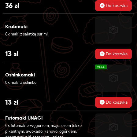
36
zł
Do koszyka
Krabmaki
8x maki z sałatką surimi
13
zł
Do koszyka
VEGE
Oshinkomaki
8x maki z oshinko
13
zł
Do koszyka
Futomaki UNAGI
6x futomaki z węgorzem, majonezem lekko
pikantnym, awokado, kanpyo, ogórkiem,