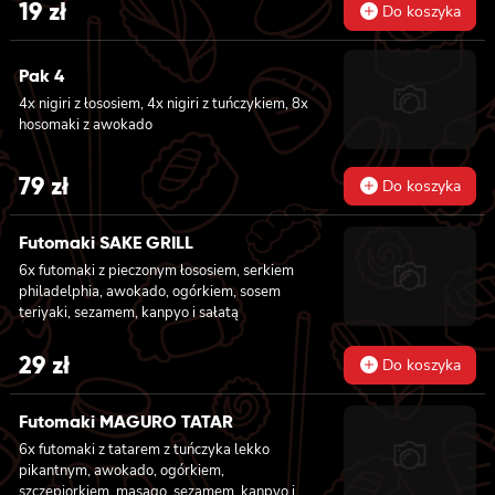
19
zł
Do koszyka
Pak 4
4x nigiri z łososiem, 4x nigiri z tuńczykiem, 8x
hosomaki z awokado
79
zł
Do koszyka
Futomaki SAKE GRILL
6x futomaki z pieczonym łososiem, serkiem
philadelphia, awokado, ogórkiem, sosem
teriyaki, sezamem, kanpyo i sałatą
29
zł
Do koszyka
Futomaki MAGURO TATAR
6x futomaki z tatarem z tuńczyka lekko
pikantnym, awokado, ogórkiem,
szczepiorkiem, masago, sezamem, kanpyo i