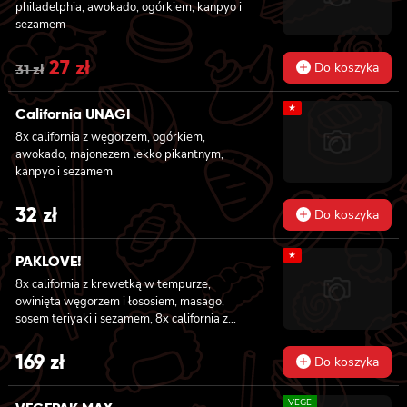
philadelphia, awokado, ogórkiem, kanpyo i
sezamem
Original
27
zł
Current
Do koszyka
31
zł
price
price
★
California UNAGI
was:
is:
8x california z węgorzem, ogórkiem,
31 zł.
27 zł.
awokado, majonezem lekko pikantnym,
kanpyo i sezamem
32
zł
Do koszyka
★
PAKLOVE!
8x california z krewetką w tempurze,
owinięta węgorzem i łososiem, masago,
sosem teriyaki i sezamem, 8x california z
serkiem philadelphia i kanpyo, owinięta
opalonym łososiem, sosem teriyaki,
169
zł
Do koszyka
sezamem, 8x california z serkiem
philadelphia i awokado owinięta łososiem, 6x
VEGE
futomaki z krewetką w tempurze, ogórkiem,