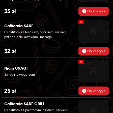
sałatą
35
zł
Do koszyka
★
California SAKE
8x california z łososiem, ogórkiem, serkiem
philadelphia, awokado i masago
32
zł
Do koszyka
★
Nigiri UNAGI
2x nigiri z węgorzem
25
zł
Do koszyka
California SAKE GRILL
8x california z pieczonym łososiem, serkiem