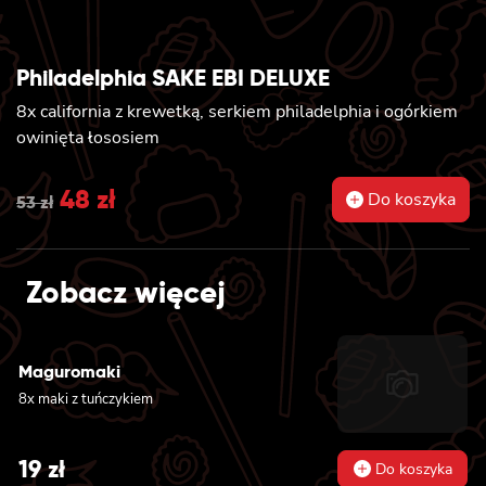
Philadelphia SAKE EBI DELUXE
8x california z krewetką, serkiem philadelphia i ogórkiem
owinięta łososiem
Original
48
zł
Current
Do koszyka
53
zł
price
price
was:
is:
Zobacz więcej
53 zł.
48 zł.
Maguromaki
8x maki z tuńczykiem
19
zł
Do koszyka