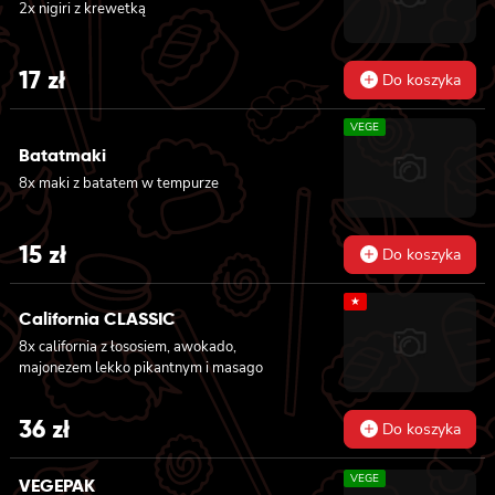
2x nigiri z krewetką
31 zł.
27 zł.
17
zł
Do koszyka
VEGE
Batatmaki
8x maki z batatem w tempurze
15
zł
Do koszyka
★
California CLASSIC
8x california z łososiem, awokado,
majonezem lekko pikantnym i masago
36
zł
Do koszyka
VEGE
VEGEPAK