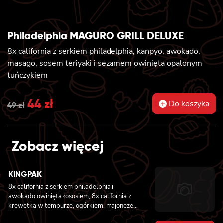
Philadelphia MAGURO GRILL DELUXE
8x california z serkiem philadelphia, kanpyo, awokado,
masago, sosem teriyaki i sezamem owinięta opalonym
tuńczykiem
Original
44
zł
Current
Do koszyka
49
zł
price
price
was:
is:
Zobacz więcej
49 zł.
44 zł.
KINGPAK
8x california z serkiem philadelphia i
awokado owinięta łososiem, 8x california z
krewetką w tempurze, ogórkiem, majonezem
lekko pikantnym, sezam i masago owinięta