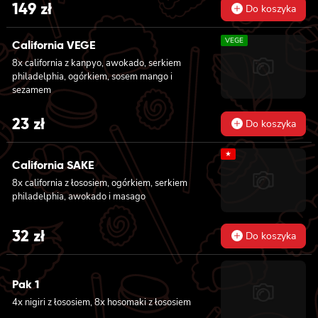
łososiem, 8x california z łososiem, serkiem
149
zł
Do koszyka
philadelphia, ogórkiem, majonezem lekko
pikantnym i sezamem owinięta krewetką, 8x
VEGE
california z krewetką w tempurze, ogórkiem,
California VEGE
majonezem lekko pikantnym, sosem teriyaki i
8x california z kanpyo, awokado, serkiem
sezamem owinięta węgorzem i awokado
philadelphia, ogórkiem, sosem mango i
sezamem
23
zł
Do koszyka
★
California SAKE
8x california z łososiem, ogórkiem, serkiem
philadelphia, awokado i masago
32
zł
Do koszyka
Pak 1
4x nigiri z łososiem, 8x hosomaki z łososiem