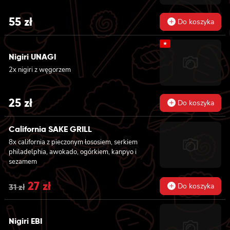
55
zł
Do koszyka
★
Nigiri UNAGI
2x nigiri z węgorzem
25
zł
Do koszyka
California SAKE GRILL
8x california z pieczonym łososiem, serkiem
philadelphia, awokado, ogórkiem, kanpyo i
sezamem
Original
27
zł
Current
Do koszyka
31
zł
price
price
was:
is:
Nigiri EBI