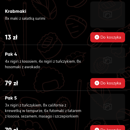
Krabmaki
8x maki z sałatką surimi
13
zł
Do koszyka
Pak 4
4x nigiri z łososiem, 4x nigiri z tuńczykiem, 8x
hosomaki z awokado
79
zł
Do koszyka
Pak 5
3x nigiri z tuńczykiem, 8x california z
krewetką w tempurze, 6x futomaki z tatarem
z łososia, sezamem, masago i szczepiorkiem
79
zł