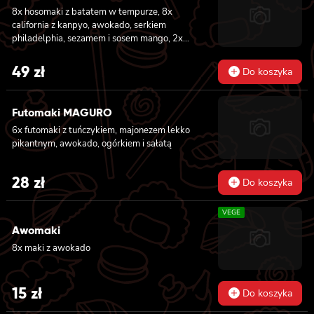
8x hosomaki z batatem w tempurze, 8x
california z kanpyo, awokado, serkiem
philadelphia, sezamem i sosem mango, 2x
nigiri z awokado i sosem mango
49
zł
Do koszyka
Futomaki MAGURO
6x futomaki z tuńczykiem, majonezem lekko
pikantnym, awokado, ogórkiem i sałatą
28
zł
Do koszyka
VEGE
Awomaki
8x maki z awokado
15
zł
Do koszyka