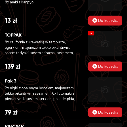
8x maki z kanpyo
13
zł
Do koszyka
★
TOPPAK
8x california z krewetką w tempurze,
ogórkiem, majonezem lekko pikantnym,
sosem teriyaki, sosem sriracha i sezamem,
masago owinięta łososiem, tuńczykiem,
węgorzem i krewetką, 8x california z
139
zł
Do koszyka
krewetką w tempurze, majonezem lekko
pikantnym, ogórkiem, sezamem i masago, 6x
futomaki z tuńczykiem, majonezem lekko
Pak 3
pikantnym, awokado, ogórkiem i sałatą, 6x
2x nigiri z opalonym łososiem, majonezem
futomaki z surimi, majonezem lekko
lekko pikantnym i sezamem, 6x futomaki z
pikantnym, kanpyo i ogórkiem, 6x futomaki z
pieczonym łososiem, serkiem philadelphia,
krewetką w tempurze, ogórkiem, sałatą i
awokado, ogórkiem, kanpyo, sałatą, sosem
majonezem lekko pikantnym, 8x maki z
teriyaki i sezamem, 8x california z krewetką
79
zł
surimi
Do koszyka
w tempurze, majonezem lekko pikantnym,
ogórkiem, sezamem i masago, 8x hosomaki z
batatem w tempurze
KINGPAK