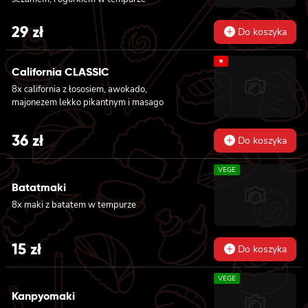
29
zł
Do koszyka
★
California CLASSIC
8x california z łososiem, awokado,
majonezem lekko pikantnym i masago
36
zł
Do koszyka
VEGE
Batatmaki
8x maki z batatem w tempurze
15
zł
Do koszyka
VEGE
Kanpyomaki