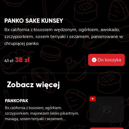
PANKO SAKE KUNSEY
8x california z łososiem wędzonym, ogórkiem, awokado,
szczypiorkiem, sosem teriyaki i sezamem, panierowane w
chrupiącej panko
Original
38
zł
Current
Do koszyka
41
zł
price
price
was:
is:
Zobacz więcej
41 zł.
38 zł.
★
PANKOPAK
8x california z łososiem, ogórkiem,
szczypiorkiem, majonezem lekko pikantnym,
masagą, sosem teriyaki i sezamem,
panierowane w chrupiącej panko, 8x