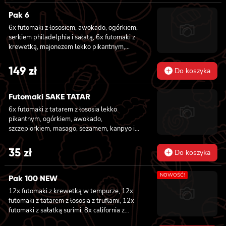
Pak 6
6x futomaki z łososiem, awokado, ogórkiem,
serkiem philadelphia i sałatą, 6x futomaki z
krewetką, majonezem lekko pikantnym,
ogórkiem i sałatą, 6x futomaki z tatarem z
łososia lekko pikantnym, ogórkiem, awokado,
149
zł
Do koszyka
kanpyo, sałatą, masago, szczepiorek, sezam,
8x hosomaki z łososiem, 8x california z
krewetką w tempurze, majonezem lekko
Futomaki SAKE TATAR
pikantnym, ogórkiem, sezamem i masago, 8x
6x futomaki z tatarem z łososia lekko
california z łososiem, ogórkiem, serkiem
pikantnym, ogórkiem, awokado,
philadelphia, awokado i masago
szczepiorkiem, masago, sezamem, kanpyo i
sałatą
35
zł
Do koszyka
NOWOŚĆ!
Pak 100 NEW
12x futomaki z krewetką w tempurze, 12x
futomaki z tatarem z łososia z truflami, 12x
futomaki z sałatką surimi, 8x california z
tuńczykiem, 8x california z pieczonym