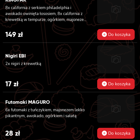
8x california z serkiem philadelphia i
awokado owinięta łososiem, 8x california z
krewetką w tempurze, ogórkiem, majonezem
lekko pikantnym, sezam i masago owinięta
łososiem, 8x california z łososiem, serkiem
149
zł
Do koszyka
philadelphia, ogórkiem, majonezem lekko
pikantnym i sezamem owinięta krewetką, 8x
california z krewetką w tempurze, ogórkiem,
Nigiri EBI
majonezem lekko pikantnym, sosem teriyaki i
sezamem owinięta węgorzem i awokado
2x nigiri z krewetką
17
zł
Do koszyka
Futomaki MAGURO
6x futomaki z tuńczykiem, majonezem lekko
pikantnym, awokado, ogórkiem i sałatą
28
zł
Do koszyka