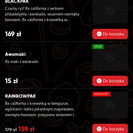
BLACKPAK
Czarny ryż! 8x california z serkiem
philadelphia i awokado, sezamem owinięta
łososiem, 8x california z krewetką w
tempurze, ogórkiem i majonezem lekko
pikantnym, masago i sezamem owinięta
169
zł
Do koszyka
łososiem, 12x futomaki z łososiem
pieczonym, serkiem philadelphia, sosem
VEGE
teriyaki, sezamem, awokado, ogórkiem i
kanpyo 8x california z łososiem i awokado,
Awomaki
serkiem philadelphia, masago, sezam, 8x
8x maki z awokado
hosomaki z łososiem
15
zł
Do koszyka
NOWOŚĆ!
RAINBOWPAK
8x california z krewetką w tempurze,
ogórkiem i lekko pikantnym majonezem,
owinięta łososiem, posypana sezamem i
masago, 8x california z tatarem z tuńczyka z
truflami, owinięta tuńczykiem, posypana
Original
159
zł
Current
Do koszyka
179
zł
masago arare i szczypiorkiem, 8x california z