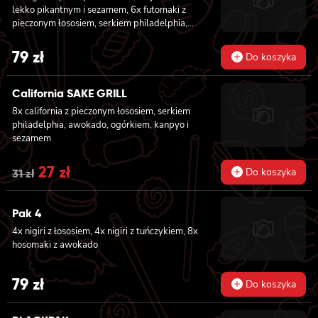
california z łososiem, ogórkiem, serkiem
lekko pikantnym 6x futomaki z ŁOSOSIEM,
lekko pikantnym i sezamem, 6x futomaki z
philadelphia, awokado i masago
awokado, ogórkiem, serkiem philadelphia i
pieczonym łososiem, serkiem philadelphia,
sałatą 6x futomaki z pieczonym ŁOSOSIEM,
awokado, ogórkiem, kanpyo, sałatą, sosem
serkiem philadelphia, awokado, ogórkiem,
teriyaki i sezamem, 8x california z krewetką
79
zł
Do koszyka
kanpyo i sałatą
w tempurze, majonezem lekko pikantnym,
ogórkiem, sezamem i masago, 8x hosomaki z
batatem w tempurze
California SAKE GRILL
8x california z pieczonym łososiem, serkiem
philadelphia, awokado, ogórkiem, kanpyo i
sezamem
Original
27
zł
Current
Do koszyka
31
zł
price
price
Pak 4
was:
is:
4x nigiri z łososiem, 4x nigiri z tuńczykiem, 8x
31 zł.
27 zł.
hosomaki z awokado
79
zł
Do koszyka