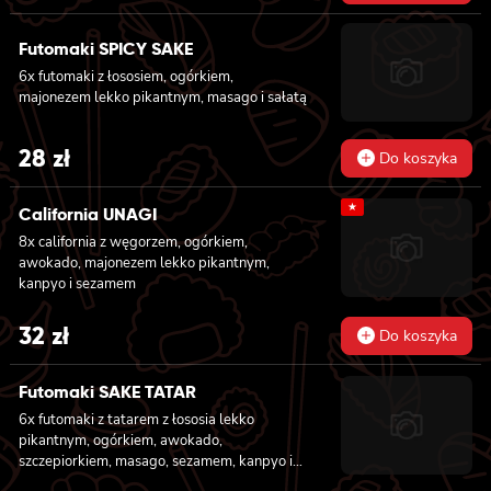
price
price
awokado, mango, węgorzem i krewetką,
owinięta opalanym łososiem, polana sosem
Futomaki SPICY SAKE
was:
is:
teriyaki i posypana sezamem, 8x california z
6x futomaki z łososiem, ogórkiem,
masago, awokado i kanpyo, owinięta
179 zł.
159 zł.
majonezem lekko pikantnym, masago i sałatą
węgorzem, polana sosem unagi i posypana
sezamem, 8x california z krewetką w
tempurze, awokado i lekko pikantnym
28
zł
Do koszyka
majonezem, owinięta krewetką, polana
słodko-pikantnym sosem i posypana
kolendrą
★
California UNAGI
8x california z węgorzem, ogórkiem,
awokado, majonezem lekko pikantnym,
kanpyo i sezamem
32
zł
Do koszyka
Futomaki SAKE TATAR
6x futomaki z tatarem z łososia lekko
pikantnym, ogórkiem, awokado,
szczepiorkiem, masago, sezamem, kanpyo i
sałatą