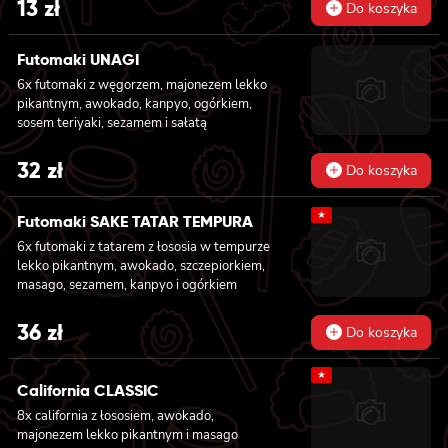
13
zł
Do koszyka
Futomaki UNAGI
6x futomaki z węgorzem, majonezem lekko
pikantnym, awokado, kanpyo, ogórkiem,
sosem teriyaki, sezamem i sałatą
32
zł
Do koszyka
★
Futomaki SAKE TATAR TEMPURA
6x futomaki z tatarem z łososia w tempurze
lekko pikantnym, awokado, szczepiorkiem,
masago, sezamem, kanpyo i ogórkiem
36
zł
Do koszyka
★
California CLASSIC
8x california z łososiem, awokado,
majonezem lekko pikantnym i masago