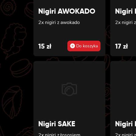
Nigiri AWOKADO
Nigiri 
2x nigiri z awokado
2x nigiri
15
zł
17
zł
Do koszyka
Nigiri SAKE
Nigir
2x nigiri z łososiem
2x nigiri