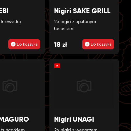
EBI
Nigiri SAKE GRILL
 z krewetką
2x nigiri z opalonym
łososiem
18
zł
Do koszyka
Do koszyka
★
i MAGURO
Nigiri UNAGI
 z tuńczykiem
2x nigiri z węgorzem