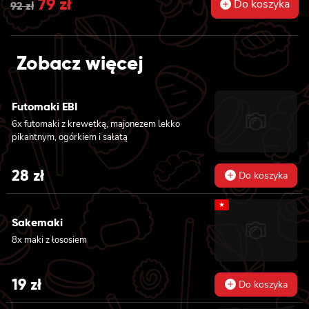
Original
79
zł
Current
Do koszyka
92
zł
price
price
was:
is:
Zobacz więcej
92 zł.
79 zł.
Futomaki EBI
6x futomaki z krewetką, majonezem lekko
pikantnym, ogórkiem i sałatą
28
zł
Do koszyka
★
Sakemaki
8x maki z łososiem
19
zł
Do koszyka