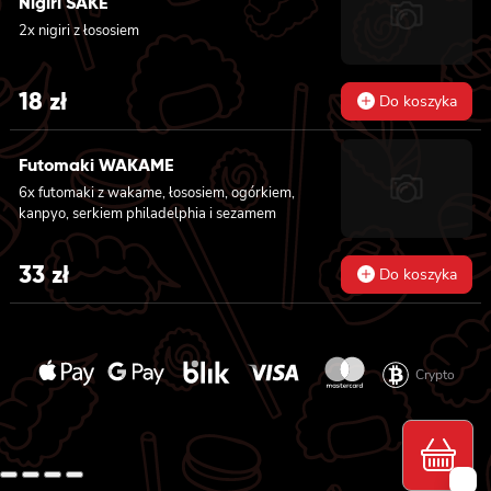
Nigiri SAKE
2x nigiri z łososiem
18
zł
Do koszyka
Futomaki WAKAME
6x futomaki z wakame, łososiem, ogórkiem,
kanpyo, serkiem philadelphia i sezamem
33
zł
Do koszyka
Crypto