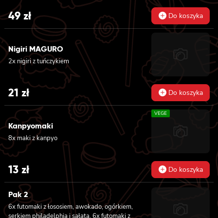
nigiri z awokado i sosem mango
majonezem lekko pikantnym, 8x maki z
49
zł
surimi
Do koszyka
Nigiri MAGURO
2x nigiri z tuńczykiem
21
zł
Do koszyka
VEGE
Kanpyomaki
8x maki z kanpyo
13
zł
Do koszyka
Pak 2
6x futomaki z łososiem, awokado, ogórkiem,
serkiem philadelphia i sałatą, 6x futomaki z