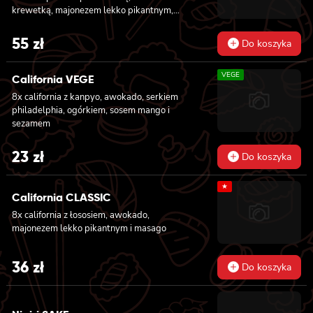
krewetką, majonezem lekko pikantnym,
ogórkiem i sałatą
55
zł
Do koszyka
VEGE
California VEGE
8x california z kanpyo, awokado, serkiem
philadelphia, ogórkiem, sosem mango i
sezamem
23
zł
Do koszyka
★
California CLASSIC
8x california z łososiem, awokado,
majonezem lekko pikantnym i masago
36
zł
Do koszyka