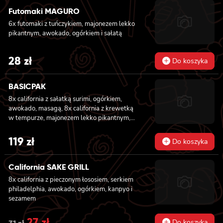
Futomaki MAGURO
6x futomaki z tuńczykiem, majonezem lekko
pikantnym, awokado, ogórkiem i sałatą
28
zł
Do koszyka
BASICPAK
8x california z sałatką surimi, ogórkiem,
awokado, masagą, 8x california z krewetką
w tempurze, majonezem lekko pikantnym,
ogórkiem, sezamem i masago, 6x futomaki z
tuńczykiem, majonezem lekko pikantnym,
119
zł
Do koszyka
awokado, ogórkiem i sałatą, 6x futomaki z
pieczonym łososiem, ogórkiem, majonezem
lekko pikantnym, masago i sałatą, 6x
California SAKE GRILL
futomaki z krewetką w tempurze, ogórkiem,
8x california z pieczonym łososiem, serkiem
sałatą i majonezem lekko pikantnym, 8x maki
philadelphia, awokado, ogórkiem, kanpyo i
z kanpyo
sezamem
Original
27
zł
Current
Do koszyka