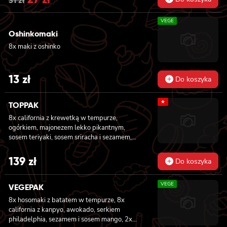
31
zł
price
price
VEGE
was:
is:
Oshinkomaki
8x maki z oshinko
31 zł.
27 zł.
13
zł
Do koszyka
★
TOPPAK
8x california z krewetką w tempurze,
ogórkiem, majonezem lekko pikantnym,
sosem teriyaki, sosem sriracha i sezamem,
masago owinięta łososiem, tuńczykiem,
węgorzem i krewetką, 8x california z
139
zł
Do koszyka
krewetką w tempurze, majonezem lekko
pikantnym, ogórkiem, sezamem i masago, 6x
VEGE
futomaki z tuńczykiem, majonezem lekko
VEGEPAK
pikantnym, awokado, ogórkiem i sałatą, 6x
8x hosomaki z batatem w tempurze, 8x
futomaki z surimi, majonezem lekko
california z kanpyo, awokado, serkiem
pikantnym, kanpyo i ogórkiem, 6x futomaki z
philadelphia, sezamem i sosem mango, 2x
krewetką w tempurze, ogórkiem, sałatą i