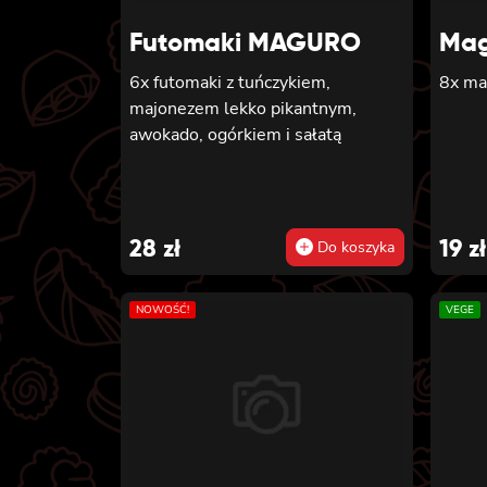
Futomaki MAGURO
Mag
6x futomaki z tuńczykiem,
8x ma
majonezem lekko pikantnym,
awokado, ogórkiem i sałatą
28
zł
19
zł
Do koszyka
NOWOŚĆ!
VEGE