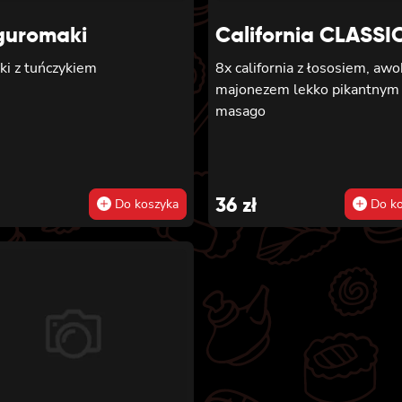
krewetką
uromaki
California CLASSI
ki z tuńczykiem
8x california z łososiem, aw
majonezem lekko pikantnym 
masago
36
zł
Do koszyka
Do ko