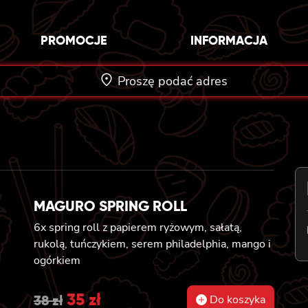
PROMOCJE
INFORMACJA
Proszę podać adres
MAGURO SPRING ROLL
6x spring roll z papierem ryżowym, sałatą,
rukolą, tuńczykiem, serem philadelphia, mango i
ogórkiem
Original
35
zł
Current
38
zł
Do koszyka