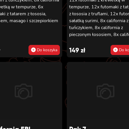
wetką w tempurze, 6x
tempurze, 12x futomaki z ta
ki z tatarem z łososia,
z łososia z truflami, 12x futo
em, masago i szczepiorkiem
sałatką surimi, 8x california z
tuńczykiem, 8x california z
pieczonym łososiem, 8x calif
sałatką surimi, 8x hosomaki 
sałatką wakame, 8x hosomak
ł
149
zł
Do koszyka
Do ko
tuńczykiem, 8x hosomaki z
wędzonym tofu, 8x hosomaki
pieczonym łososiem i 8x ho
z kanpyo