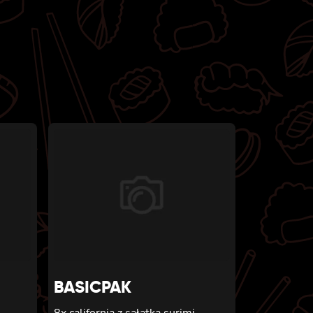
BASICPAK
8x california z sałatką surimi,