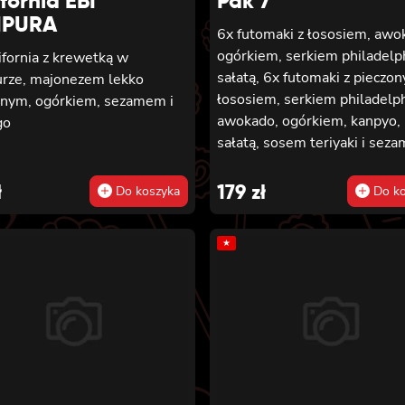
fornia EBI
Pak 7
MPURA
6x futomaki z łososiem, awo
ogórkiem, serkiem philadelph
ifornia z krewetką w
sałatą, 6x futomaki z pieczo
rze, majonezem lekko
łososiem, serkiem philadelph
tnym, ogórkiem, sezamem i
awokado, ogórkiem, kanpyo,
go
sałatą, sosem teriyaki i sez
6x futomaki z krewetką w
tempurze, ogórkiem, sałatą i
ł
179
zł
Do koszyka
Do ko
majonezem lekko pikantnym,
hosomaki z łososiem, 8x ho
★
z ogórkiem, 8x california z
łososiem, ogórkiem, serkiem
philadelphia, awokado i mas
8x california z krewetką,
majonezem lekko pikantnym
awokado, ogórkiem, masago 
sezamem, 2x nigiri z łososie
nigiri z tuńczykiem, 2x nigiri 