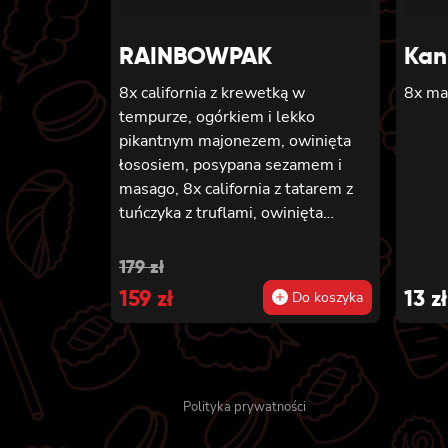
RAINBOWPAK
Kan
8x california z krewetką w
8x ma
tempurze, ogórkiem i lekko
pikantnym majonezem, owinięta
łososiem, posypana sezamem i
masago, 8x california z tatarem z
tuńczyka z truflami, owinięta
tuńczykiem, posypana masago
arare i szczypiorkiem, 8x california
Original
Current
179
zł
z awokado, mango, węgorzem i
price
159
price
zł
13
zł
Do koszyka
krewetką, owinięta opalanym
was:
is:
łososiem, polana sosem teriyaki i
posypana sezamem, 8x california z
179 zł.
159 zł.
masago, awokado i kanpyo,
owinięta węgorzem, polana sosem
Polityka prywatności
unagi i posypana sezamem, 8x