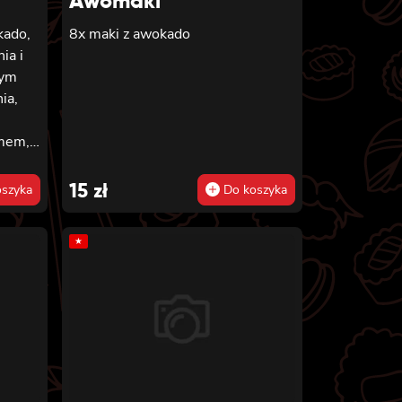
Awomaki
kado,
8x maki z awokado
ia i
nym
ia,
amem,
15
zł
szyka
Do koszyka
 8x
somaki
★
ago,
,
i
m, 2x
z