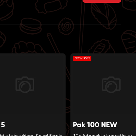
price
price
was:
is:
38 zł.
35 zł.
NOWOŚĆ!
 5
Pak 100 NEW
iri z tuńczykiem, 8x california
12x futomaki z krewetką w