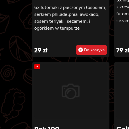
z kre
6x futomaki z pieczonym łososiem,
futoma
serkiem philadelphia, awokado,
sezam
sosem teriyaki, sezamem, i
ogórkiem w tempurze
29
zł
79
z
Do koszyka
★