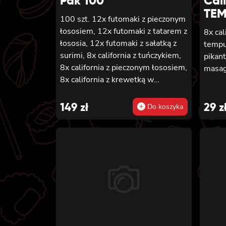
Pak 100
Cali
TE
100 szt. 12x futomaki z pieczonym
łososiem, 12x futomaki z tatarem z
8x cal
łososia, 12x futomaki z sałatką z
tempu
surimi, 8x california z tuńczykiem,
pikan
8x california z pieczonym łososiem,
masa
8x california z krewetką w
tempurze, 8x maki z ogórkiem, 8x
maki z oshinko, 8x maki z surimi,
149
zł
29
z
Do koszyka
8x maki z łososiem, 8x maki z
kanpyo