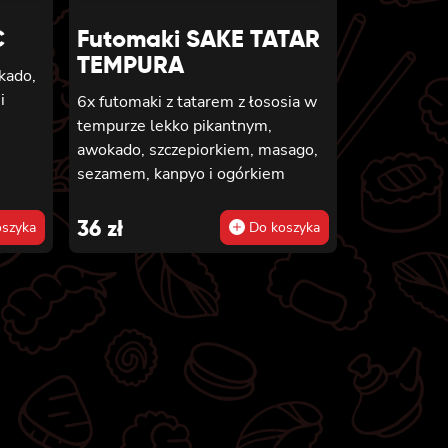
C
Futomaki SAKE TATAR
TEMPURA
okado,
i
6x futomaki z tatarem z łososia w
tempurze lekko pikantnym,
awokado, szczepiorkiem, masago,
sezamem, kanpyo i ogórkiem
36
zł
szyka
Do koszyka