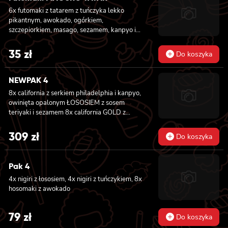
6x futomaki z tatarem z tuńczyka lekko
pikantnym, awokado, ogórkiem,
szczepiorkiem, masago, sezamem, kanpyo i
sałatą
35
zł
Do koszyka
NEWPAK 4
8x california z serkiem philadelphia i kanpyo,
owinięta opalonym ŁOSOSIEM z sosem
teriyaki i sezamem 8x california GOLD z
krewetką w tempurze, ogórkiem i
majonezem lekko pikantnym, sosem teriyaki i
309
zł
Do koszyka
sezamem owinięta WĘGORZEM 8x california
GOLD z krewetką w tempurze, ogórkiem i
majonezem lekko pikantnym owinięta
Pak 4
TUŃCZYKIEM 8x california GOLD z krewetką
4x nigiri z łososiem, 4x nigiri z tuńczykiem, 8x
w tempurze, ogórkiem i majonezem lekko
hosomaki z awokado
pikantnym, sezamem owinięta KREWETKĄ
8x california GOLD z krewetką w tempurze,
ogórkiem i majonezem lekko pikantnym,
79
zł
Do koszyka
masago owinięta ŁOSOSIEM 8x california