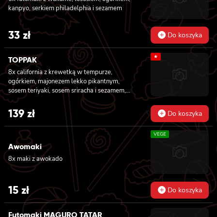
kanpyo, serkiem philadelphia i sezamem
33
zł
Do koszyka
★
TOPPAK
8x california z krewetką w tempurze,
ogórkiem, majonezem lekko pikantnym,
sosem teriyaki, sosem sriracha i sezamem,
masago owinięta łososiem, tuńczykiem,
węgorzem i krewetką, 8x california z
139
zł
Do koszyka
krewetką w tempurze, majonezem lekko
pikantnym, ogórkiem, sezamem i masago, 6x
VEGE
futomaki z tuńczykiem, majonezem lekko
pikantnym, awokado, ogórkiem i sałatą, 6x
Awomaki
futomaki z surimi, majonezem lekko
8x maki z awokado
pikantnym, kanpyo i ogórkiem, 6x futomaki z
krewetką w tempurze, ogórkiem, sałatą i
majonezem lekko pikantnym, 8x maki z
15
zł
Do koszyka
surimi
Futomaki MAGURO TATAR