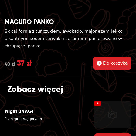
MAGURO PANKO
8x california z tuńczykiem, awokado, majonezem lekko
pikantnym, sosem teriyaki i sezamem, panierowane w
chrupiącej panko
Original
37
zł
Current
Do koszyka
40
zł
price
price
was:
is:
Zobacz więcej
40 zł.
37 zł.
★
Nigiri UNAGI
2x nigiri z węgorzem