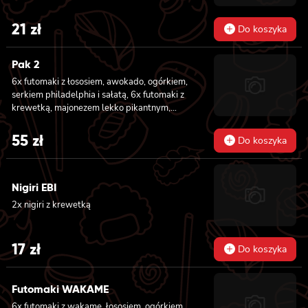
21
zł
Do koszyka
Pak 2
6x futomaki z łososiem, awokado, ogórkiem,
serkiem philadelphia i sałatą, 6x futomaki z
krewetką, majonezem lekko pikantnym,
ogórkiem i sałatą
55
zł
Do koszyka
Nigiri EBI
2x nigiri z krewetką
17
zł
Do koszyka
Futomaki WAKAME
6x futomaki z wakame, łososiem, ogórkiem,