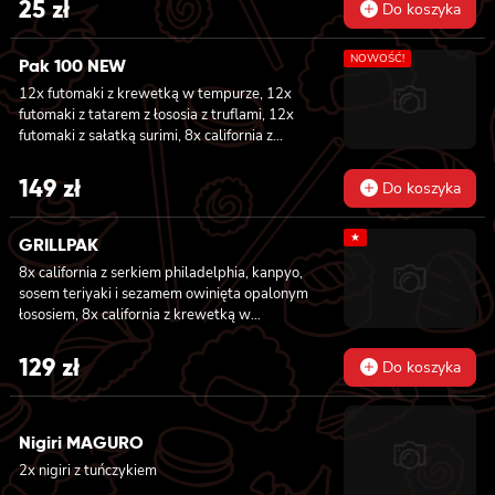
25
zł
Do koszyka
NOWOŚĆ!
Pak 100 NEW
12x futomaki z krewetką w tempurze, 12x
futomaki z tatarem z łososia z truflami, 12x
futomaki z sałatką surimi, 8x california z
tuńczykiem, 8x california z pieczonym
łososiem, 8x california z sałatką surimi, 8x
149
zł
Do koszyka
hosomaki z sałatką wakame, 8x hosomaki z
tuńczykiem, 8x hosomaki z wędzonym tofu,
★
8x hosomaki z pieczonym łososiem i 8x
GRILLPAK
hosomaki z kanpyo
8x california z serkiem philadelphia, kanpyo,
sosem teriyaki i sezamem owinięta opalonym
łososiem, 8x california z krewetką w
tempurze, majonezem lekko pikantnym,
ogórkiem, sezamem i masago, 6x futomaki z
129
zł
Do koszyka
pieczonym łososiem, serkiem philadelphia,
awokado, ogórkiem, kanpyo i sałatą, sosem
teriyaki i sezamem, 6x futomaki z surimi,
Nigiri MAGURO
kanpyo i ogórkiem, 6x futomaki z krewetką w
tempurze, ogórkiem, sałatą i majonezem
2x nigiri z tuńczykiem
lekko pikantnym, 8x maki z ogórkiem