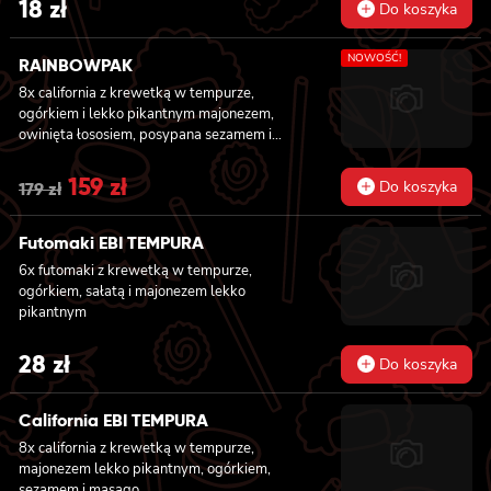
18
zł
Do koszyka
NOWOŚĆ!
RAINBOWPAK
8x california z krewetką w tempurze,
ogórkiem i lekko pikantnym majonezem,
owinięta łososiem, posypana sezamem i
masago, 8x california z tatarem z tuńczyka z
truflami, owinięta tuńczykiem, posypana
Original
159
zł
Current
Do koszyka
179
zł
masago arare i szczypiorkiem, 8x california z
price
price
awokado, mango, węgorzem i krewetką,
owinięta opalanym łososiem, polana sosem
Futomaki EBI TEMPURA
was:
is:
teriyaki i posypana sezamem, 8x california z
6x futomaki z krewetką w tempurze,
masago, awokado i kanpyo, owinięta
179 zł.
159 zł.
ogórkiem, sałatą i majonezem lekko
węgorzem, polana sosem unagi i posypana
pikantnym
sezamem, 8x california z krewetką w
tempurze, awokado i lekko pikantnym
28
zł
majonezem, owinięta krewetką, polana
Do koszyka
słodko-pikantnym sosem i posypana
kolendrą
California EBI TEMPURA
8x california z krewetką w tempurze,
majonezem lekko pikantnym, ogórkiem,
sezamem i masago