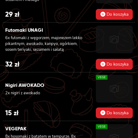
29
zł
Do koszyka
Futomaki UNAGI
6x futomaki z węgorzem, majonezem lekko
pikantnym, awokado, kanpyo, ogórkiem,
sosem teriyaki, sezamem i sałatą
32
zł
Do koszyka
VEGE
Nigiri AWOKADO
2x nigiri z awokado
15
zł
Do koszyka
VEGE
VEGEPAK
8x hosomaki z batatem w tempurze, 8x