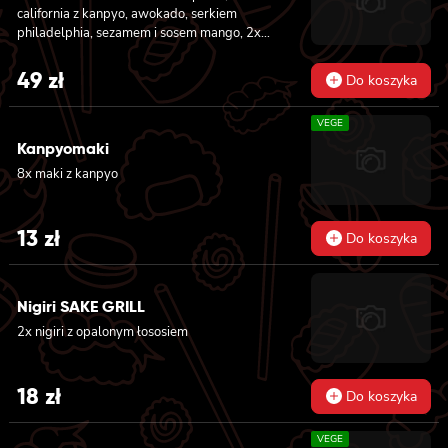
california z kanpyo, awokado, serkiem
philadelphia, sezamem i sosem mango, 2x
nigiri z awokado i sosem mango
49
zł
Do koszyka
VEGE
Kanpyomaki
8x maki z kanpyo
13
zł
Do koszyka
Nigiri SAKE GRILL
2x nigiri z opalonym łososiem
18
zł
Do koszyka
VEGE