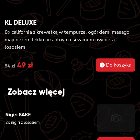
KL DELUXE
8x california z krewetką w tempurze, ogórkiem, masago,
majonezem lekko pikantnym i sezamem owinięta
łososiem
Original
49
zł
Current
Do koszyka
54
zł
price
price
was:
is:
Zobacz więcej
54 zł.
49 zł.
Nigiri SAKE
2x nigiri z łososiem