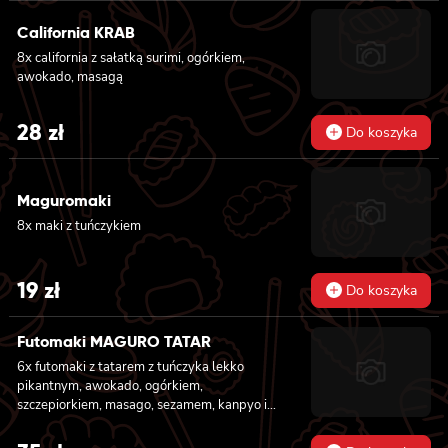
California KRAB
8x california z sałatką surimi, ogórkiem,
awokado, masagą
28
zł
Do koszyka
Maguromaki
8x maki z tuńczykiem
19
zł
Do koszyka
Futomaki MAGURO TATAR
6x futomaki z tatarem z tuńczyka lekko
pikantnym, awokado, ogórkiem,
szczepiorkiem, masago, sezamem, kanpyo i
sałatą