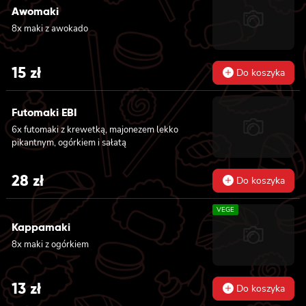
Awomaki
8x maki z awokado
15
zł
Do koszyka
Futomaki EBI
6x futomaki z krewetką, majonezem lekko
pikantnym, ogórkiem i sałatą
28
zł
Do koszyka
VEGE
Kappamaki
8x maki z ogórkiem
13
zł
Do koszyka