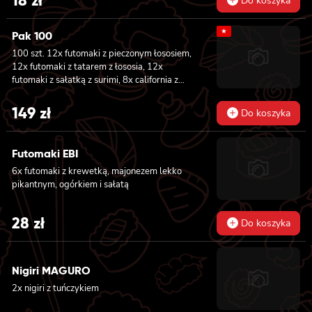
Do koszyka
★
Pak 100
100 szt. 12x futomaki z pieczonym łososiem,
12x futomaki z tatarem z łososia, 12x
futomaki z sałatką z surimi, 8x california z
tuńczykiem, 8x california z pieczonym
łososiem, 8x california z krewetką w
149
zł
Do koszyka
tempurze, 8x maki z ogórkiem, 8x maki z
oshinko, 8x maki z surimi, 8x maki z łososiem,
8x maki z kanpyo
Futomaki EBI
6x futomaki z krewetką, majonezem lekko
pikantnym, ogórkiem i sałatą
28
zł
Do koszyka
Nigiri MAGURO
2x nigiri z tuńczykiem