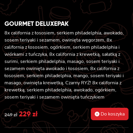
GOURMET DELUXEPAK
8x california z łososiem, serkiem philadelphia, awokado,
sosem teriyaki i sezamem, owinięta węgorzem, 8x
california z łososiem, ogórkiem, serkiem philadelphia i
wiórkami z tuńczyka, 8x california z krewetką, sałatką z
surimi, serkiem philadelphia, masago, sosem teriyaki i
sezamem owinięta awokado i łososiem, 8x california z
łososiem, serkiem philadelphia, mango, sosem teriyaki i
masago, owinięta krewetką, Czarny RYŻ! 8x california z
krewetką, serkiem philadelphia, awokado, ogórkiem,
sosem teriyaki i sezamem owinięta tuńczykiem
Original
229
zł
Current
Do koszyka
249
zł
price
price