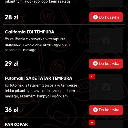
pikantnym, awokado, ogórkiem i sałatą
hosomaki z łososiem
28
zł
Do koszyka
California EBI TEMPURA
8x california z krewetką w tempurze,
majonezem lekko pikantnym, ogórkiem,
sezamem i masago
29
zł
Do koszyka
★
Futomaki SAKE TATAR TEMPURA
6x futomaki z tatarem z łososia w tempurze
lekko pikantnym, awokado, szczepiorkiem,
masago, sezamem, kanpyo i ogórkiem
36
zł
Do koszyka
★
PANKOPAK