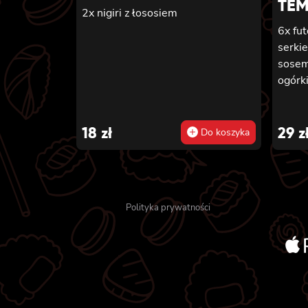
TE
2x nigiri z łososiem
6x fu
serki
sosem
ogórk
18
zł
29
z
Do koszyka
Polityka prywatności