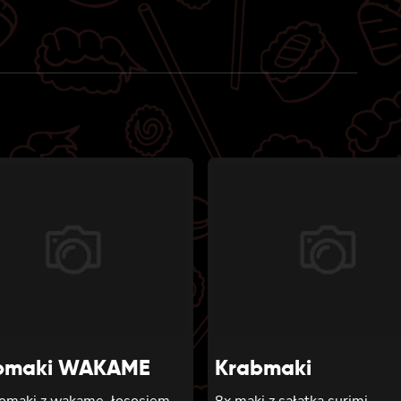
omaki WAKAME
Krabmaki
tomaki z wakame, łososiem,
8x maki z sałatką surimi