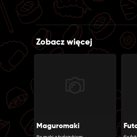
Zobacz więcej
Maguromaki
Fut
8x maki z tuńczykiem
6x fu