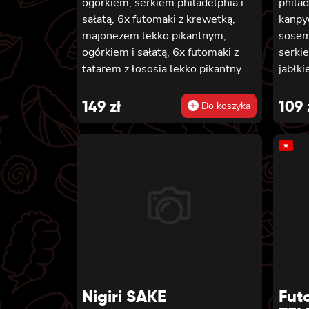
ogórkiem, serkiem philadelphia i
phila
sałatą, 6x futomaki z krewetką,
kanpy
majonezem lekko pikantnym,
sosem
ogórkiem i sałatą, 6x futomaki z
serki
tatarem z łososia lekko pikantnym,
jabłk
ogórkiem, awokado, kanpyo,
chedd
sałatą, masago, szczepiorek,
califo
149
zł
109
Do koszyka
sezam, 8x hosomaki z łososiem, 8x
mango
california z krewetką w tempurze,
teriya
★
majonezem lekko pikantnym,
tempu
ogórkiem, sezamem i masago, 8x
ogórki
california z łososiem, ogórkiem,
futom
serkiem philadelphia, awokado i
ogórki
masago
futom
tempu
Nigiri SAKE
Fut