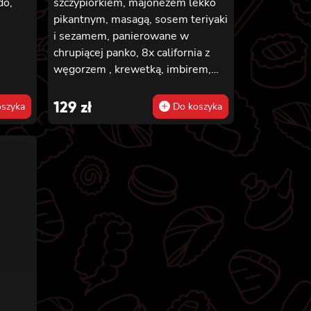
do,
szczypiorkiem, majonezem lekko
pikantnym, masagą, sosem teriyaki
i sezamem, panierowane w
chrupiącej panko, 8x california z
węgorzem , krewetką, imbirem,
majonezem lekko pikantnym,
sosem teriyaki i sezamem,
129
zł
szyka
Do koszyka
panierowane w chrupiącej panko,
8x california z serkiem
philadelphia, węgorzem, ogórkiem,
sosem teriyaki i sezamem,
panierowane w chrupiącej panko,
8x california z łososiem
wędzonym, ogórkiem, awokado,
szczypiorkiem, sosem teriyaki i
sezamem, panierowane w
chrupiącej panko.