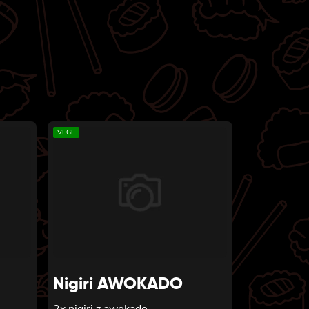
VEGE
Nigiri AWOKADO
2x nigiri z awokado