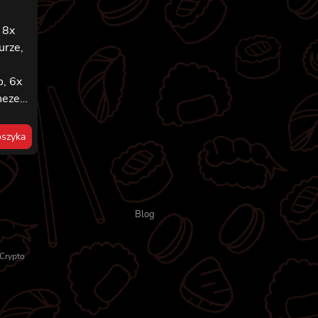
 8x
urze,
,
, 6x
onezem
i z
szyka
em,
,
z
iem,
Blog
Crypto