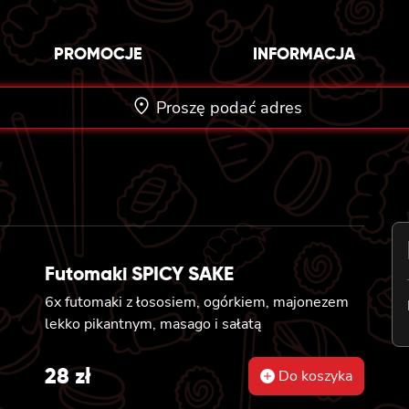
PROMOCJE
INFORMACJA
Proszę podać adres
Futomaki SPICY SAKE
6x futomaki z łososiem, ogórkiem, majonezem
lekko pikantnym, masago i sałatą
28
zł
Do koszyka