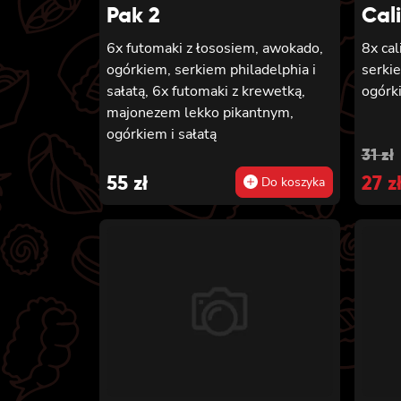
Pak 2
Cal
6x futomaki z łososiem, awokado,
8x cal
ogórkiem, serkiem philadelphia i
serki
sałatą, 6x futomaki z krewetką,
ogórk
majonezem lekko pikantnym,
ogórkiem i sałatą
Orig
Cur
31
zł
55
zł
pric
27
pric
z
Do koszyka
was
is:
31 zł
27 zł