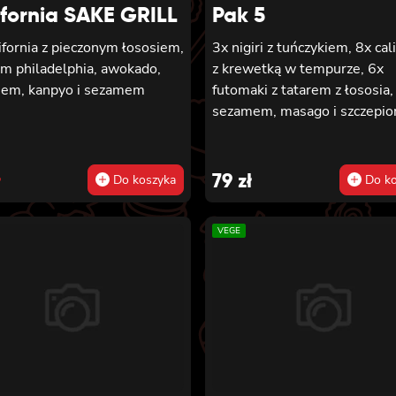
ifornia SAKE GRILL
Pak 5
ifornia z pieczonym łososiem,
3x nigiri z tuńczykiem, 8x cal
em philadelphia, awokado,
z krewetką w tempurze, 6x
iem, kanpyo i sezamem
futomaki z tatarem z łososia,
sezamem, masago i szczepio
inal
rent
e
e
ł
79
zł
Do koszyka
Do ko
:
VEGE
.
.