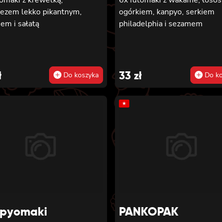
ezem lekko pikantnym,
ogórkiem, kanpyo, serkiem
em i sałatą
philadelphia i sezamem
ł
33
zł
Do koszyka
Do ko
★
pyomaki
PANKOPAK