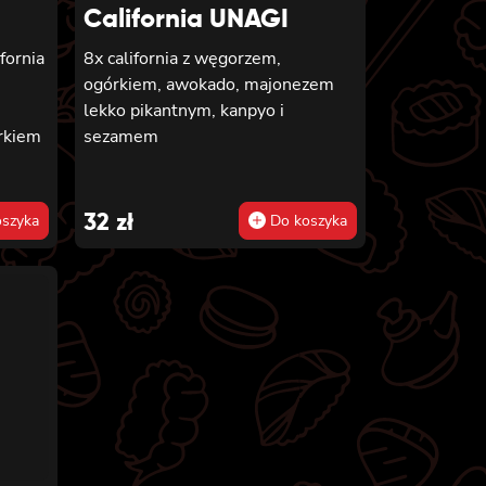
California UNAGI
ifornia
8x california z węgorzem,
ogórkiem, awokado, majonezem
lekko pikantnym, kanpyo i
rkiem
sezamem
32
zł
szyka
Do koszyka