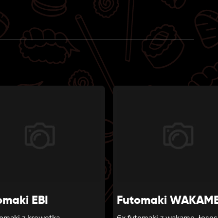
omaki EBI
Futomaki WAKAM
tomaki z krewetką,
6x futomaki z wakame, łosos