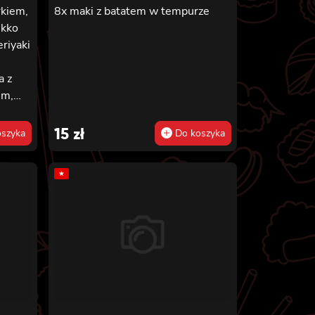
rkiem,
8x maki z batatem w tempurze
ekko
riyaki
a z
em,
,
15
zł
szyka
Do koszyka
nko,
★
rkiem,
nko,
do,
 i