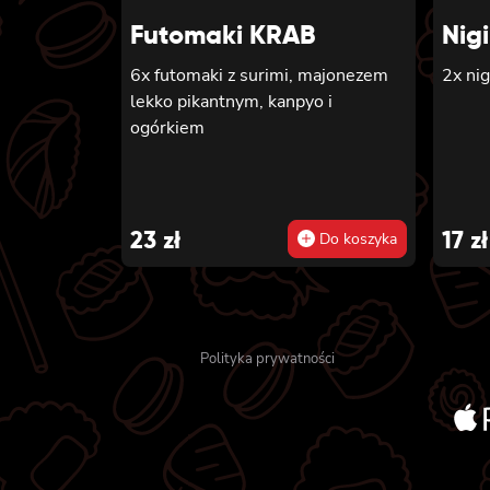
Futomaki KRAB
Nigi
6x futomaki z surimi, majonezem
2x nig
lekko pikantnym, kanpyo i
ogórkiem
23
zł
17
zł
Do koszyka
Polityka prywatności