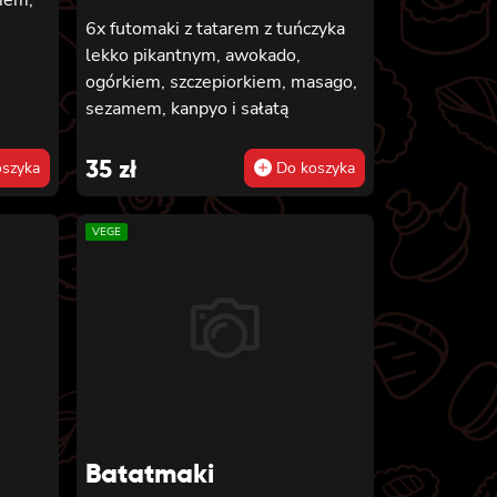
6x futomaki z tatarem z tuńczyka
lekko pikantnym, awokado,
ogórkiem, szczepiorkiem, masago,
sezamem, kanpyo i sałatą
35
zł
szyka
Do koszyka
VEGE
Batatmaki