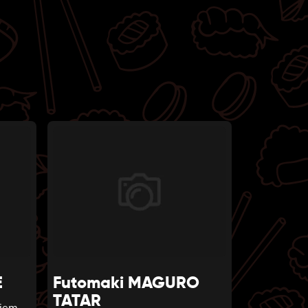
E
Futomaki MAGURO
TATAR
iem,