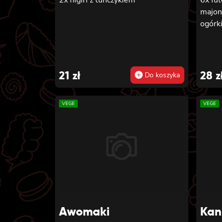
majon
ogórki
21
zł
28
z
Do koszyka
VEGE
VEGE
Awomaki
Kan