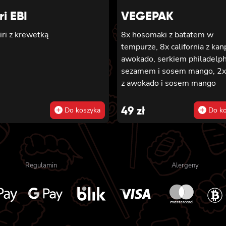
ri EBI
VEGEPAK
iri z krewetką
8x hosomaki z batatem w
tempurze, 8x california z kan
awokado, serkiem philadelph
sezamem i sosem mango, 2x 
z awokado i sosem mango
49
zł
Do koszyka
Do ko
Regulamin
Alergeny