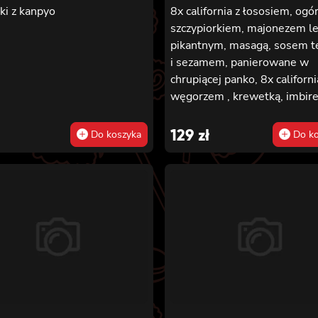
ki z kanpyo
8x california z łososiem, ogó
szczypiorkiem, majonezem l
pikantnym, masagą, sosem te
i sezamem, panierowane w
chrupiącej panko, 8x californi
węgorzem , krewetką, imbir
majonezem lekko pikantnym
sosem teriyaki i sezamem,
129
zł
Do koszyka
Do ko
panierowane w chrupiącej pa
8x california z serkiem
philadelphia, węgorzem, ogó
sosem teriyaki i sezamem,
panierowane w chrupiącej pa
8x california z łososiem
wędzonym, ogórkiem, awoka
szczypiorkiem, sosem teriyaki
sezamem, panierowane w
chrupiącej panko.