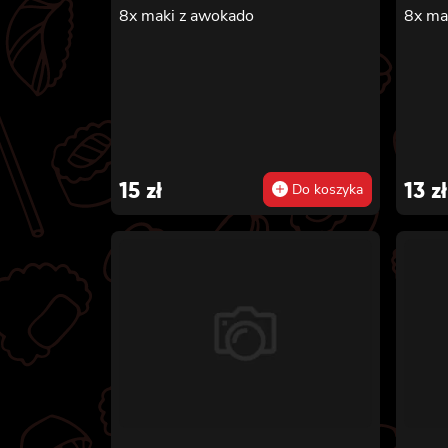
8x maki z awokado
8x ma
15
zł
13
zł
Do koszyka