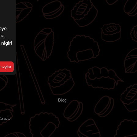
pyo,
ia,
nigiri
szyka
Blog
Crypto