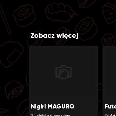
Zobacz więcej
Nigiri MAGURO
Fut
2x nigiri z tuńczykiem
6x fu