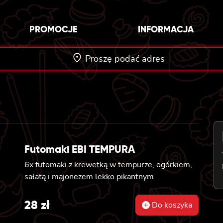
PROMOCJE
INFORMACJA
Proszę podać adres
Futomaki EBI TEMPURA
6x futomaki z krewetką w tempurze, ogórkiem,
sałatą i majonezem lekko pikantnym
28
zł
Do koszyka