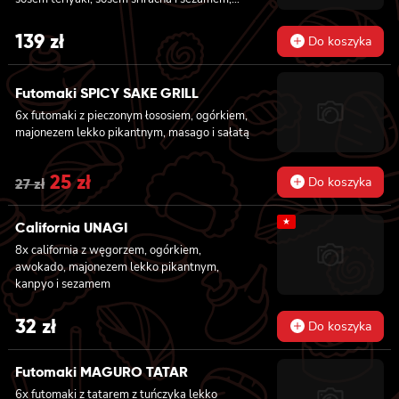
masago owinięta łososiem, tuńczykiem,
węgorzem i krewetką, 8x california z
139
zł
Do koszyka
krewetką w tempurze, majonezem lekko
pikantnym, ogórkiem, sezamem i masago, 6x
futomaki z tuńczykiem, majonezem lekko
Futomaki SPICY SAKE GRILL
pikantnym, awokado, ogórkiem i sałatą, 6x
6x futomaki z pieczonym łososiem, ogórkiem,
futomaki z surimi, majonezem lekko
majonezem lekko pikantnym, masago i sałatą
pikantnym, kanpyo i ogórkiem, 6x futomaki z
krewetką w tempurze, ogórkiem, sałatą i
majonezem lekko pikantnym, 8x maki z
Original
25
zł
Current
Do koszyka
27
zł
surimi
price
price
★
California UNAGI
was:
is:
8x california z węgorzem, ogórkiem,
27 zł.
25 zł.
awokado, majonezem lekko pikantnym,
kanpyo i sezamem
32
zł
Do koszyka
Futomaki MAGURO TATAR
6x futomaki z tatarem z tuńczyka lekko