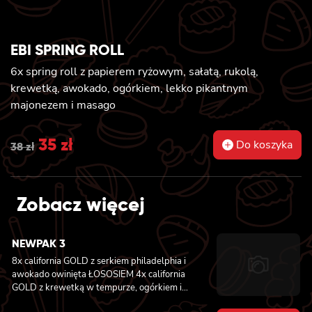
EBI SPRING ROLL
6x spring roll z papierem ryżowym, sałatą, rukolą,
krewetką, awokado, ogórkiem, lekko pikantnym
majonezem i masago
Original
35
zł
Current
Do koszyka
38
zł
price
price
was:
is:
Zobacz więcej
38 zł.
35 zł.
NEWPAK 3
8x california GOLD z serkiem philadelphia i
awokado owinięta ŁOSOSIEM
4x california
GOLD z krewetką w tempurze, ogórkiem i
majonezem lekko pikantnym owinięta