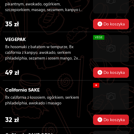
pikantnym, awokado, ogórkiem,
szczepiorkiem, masago, sezamem, kanpyo i
sałatą
35
zł
Do koszyka
VEGE
VEGEPAK
8x hosomaki z batatem w tempurze, 8x
california z kanpyo, awokado, serkiem
philadelphia, sezamem i sosem mango, 2x
nigiri z awokado i sosem mango
49
zł
Do koszyka
★
California SAKE
8x california z łososiem, ogórkiem, serkiem
philadelphia, awokado i masago
32
zł
Do koszyka