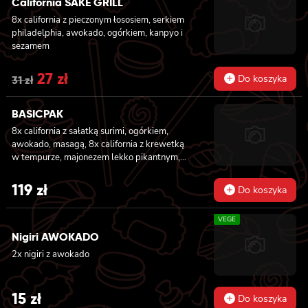
California SAKE GRILL
8x california z pieczonym łososiem, serkiem
philadelphia, awokado, ogórkiem, kanpyo i
sezamem
Original
27
zł
Current
Do koszyka
31
zł
price
price
BASICPAK
was:
is:
8x california z sałatką surimi, ogórkiem,
31 zł.
27 zł.
awokado, masagą, 8x california z krewetką
w tempurze, majonezem lekko pikantnym,
ogórkiem, sezamem i masago, 6x futomaki z
tuńczykiem, majonezem lekko pikantnym,
119
zł
Do koszyka
awokado, ogórkiem i sałatą, 6x futomaki z
pieczonym łososiem, ogórkiem, majonezem
VEGE
lekko pikantnym, masago i sałatą, 6x
futomaki z krewetką w tempurze, ogórkiem,
Nigiri AWOKADO
sałatą i majonezem lekko pikantnym, 8x maki
2x nigiri z awokado
z kanpyo
15
zł
Do koszyka