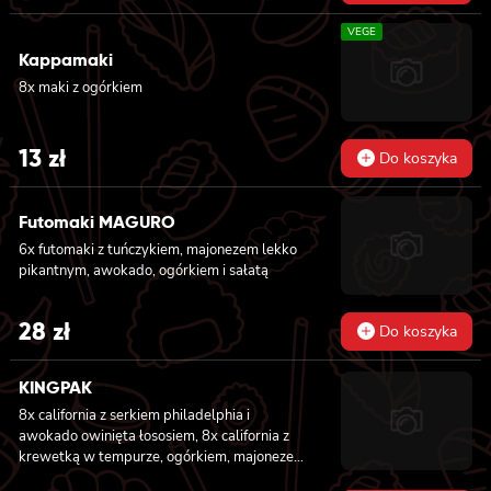
VEGE
Kappamaki
8x maki z ogórkiem
13
zł
Do koszyka
Futomaki MAGURO
6x futomaki z tuńczykiem, majonezem lekko
pikantnym, awokado, ogórkiem i sałatą
28
zł
Do koszyka
KINGPAK
8x california z serkiem philadelphia i
awokado owinięta łososiem, 8x california z
krewetką w tempurze, ogórkiem, majonezem
lekko pikantnym, sezam i masago owinięta