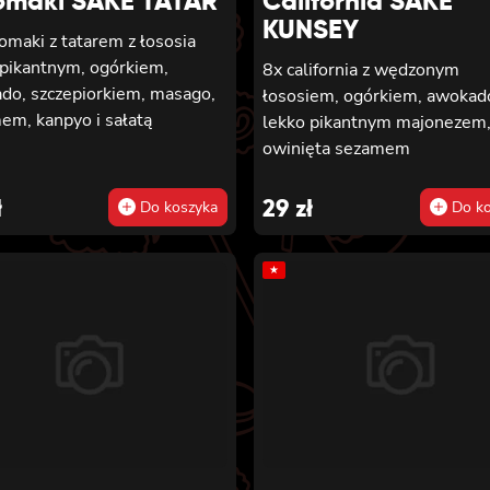
omaki SAKE TATAR
California SAKE
TUŃCZYKIEM, majonezem l
KUNSEY
pikantnym, awokado, ogórkie
omaki z tatarem z łososia
sałatą 6x futomaki z KREWETKĄ
 pikantnym, ogórkiem,
8x california z wędzonym
w tempurze, ogórkiem, sałatą
do, szczepiorkiem, masago,
łososiem, ogórkiem, awokado
majonezem lekko pikantnym 6
em, kanpyo i sałatą
lekko pikantnym majonezem
futomaki z ŁOSOSIEM, awok
owinięta sezamem
ogórkiem, serkiem philadelph
sałatą 6x futomaki z pieczonym
ł
29
zł
Do koszyka
Do ko
ŁOSOSIEM, serkiem philadel
awokado, ogórkiem, kanpyo i
sałatą
★