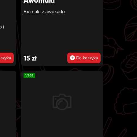
Awomaki
ekko
m i
8x maki z awokado
 i
 i
x
,
ado,
ia i
15
zł
szyka
Do koszyka
phia,
VEGE