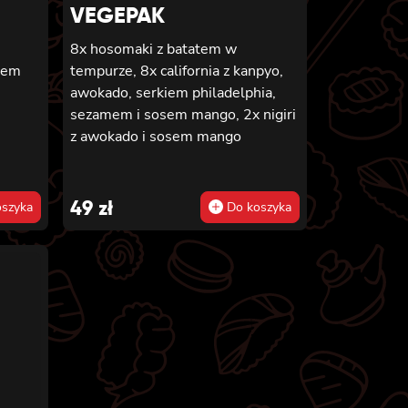
VEGEPAK
8x hosomaki z batatem w
zem
tempurze, 8x california z kanpyo,
awokado, serkiem philadelphia,
sezamem i sosem mango, 2x nigiri
z awokado i sosem mango
49
zł
szyka
Do koszyka