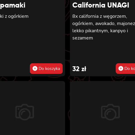
pamaki
California UNAGI
ki z ogórkiem
8x california z węgorzem,
ogórkiem, awokado, majone
lekko pikantnym, kanpyo i
sezamem
32
zł
Do koszyka
Do ko