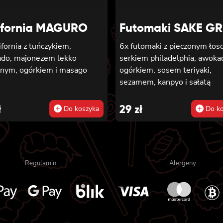
ifornia MAGURO
Futomaki SAKE GR
ifornia z tuńczykiem,
6x futomaki z pieczonym łos
do, majonezem lekko
serkiem philadelphia, awoka
tnym, ogórkiem i masago
ogórkiem, sosem teriyaki,
sezamem, kanpyo i sałatą
ł
29
zł
Do koszyka
Do ko
Regulamin
Alergeny