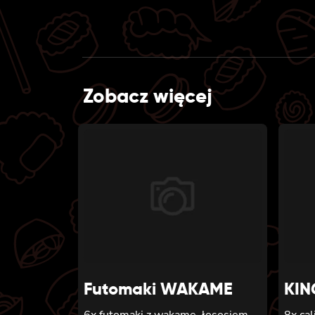
Zobacz więcej
Futomaki WAKAME
KIN
6x futomaki z wakame, łososiem,
8x cal