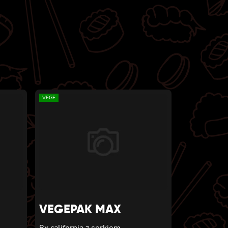
VEGE
VEGEPAK MAX
m
8x california z serkiem