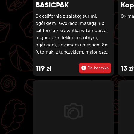
BASICPAK
Kap
8x california z sałatką surimi,
8x ma
ogórkiem, awokado, masagą, 8x
california z krewetką w tempurze,
majonezem lekko pikantnym,
ogórkiem, sezamem i masago, 6x
futomaki z tuńczykiem, majonezem
lekko pikantnym, awokado,
ogórkiem i sałatą, 6x futomaki z
119
zł
13
zł
Do koszyka
pieczonym łososiem, ogórkiem,
majonezem lekko pikantnym,
masago i sałatą, 6x futomaki z
krewetką w tempurze, ogórkiem,
sałatą i majonezem lekko
pikantnym, 8x maki z kanpyo