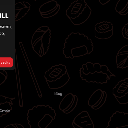
ILL
osiem,
do,
szyka
Blog
Crypto