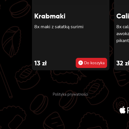
Krabmaki
Cal
8x maki z sałatką surimi
8x cal
awoka
pikan
13
zł
32
z
Do koszyka
Polityka prywatności