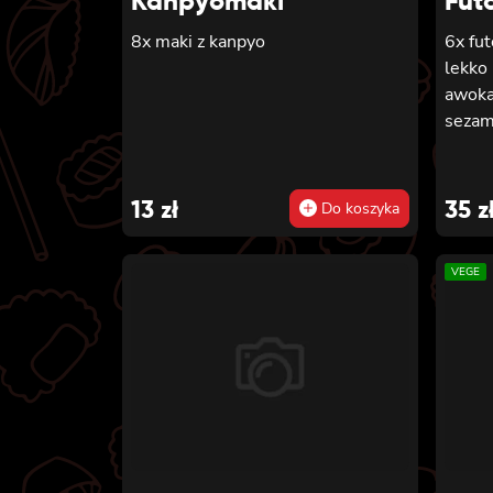
Kanpyomaki
Fut
8x maki z kanpyo
6x fut
lekko
awoka
sezam
13
zł
35
z
Do koszyka
VEGE