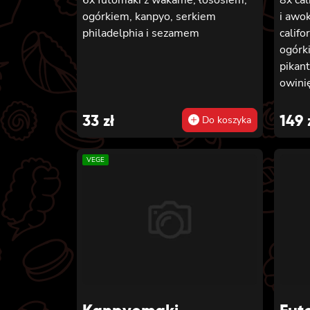
ogórkiem, kanpyo, serkiem
i awo
philadelphia i sezamem
califo
ogórk
pikan
owinię
łososi
ogórk
33
zł
149
Do koszyka
pikan
krewet
VEGE
w tem
majon
sosem
węgor