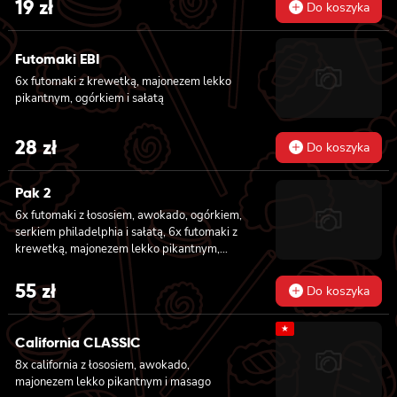
19
zł
Do koszyka
Futomaki EBI
6x futomaki z krewetką, majonezem lekko
pikantnym, ogórkiem i sałatą
28
zł
Do koszyka
Pak 2
6x futomaki z łososiem, awokado, ogórkiem,
serkiem philadelphia i sałatą, 6x futomaki z
krewetką, majonezem lekko pikantnym,
ogórkiem i sałatą
55
zł
Do koszyka
★
California CLASSIC
8x california z łososiem, awokado,
majonezem lekko pikantnym i masago