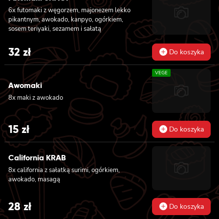
was:
is:
teriyaki i posypana sezamem, 8x california z
6x futomaki z węgorzem, majonezem lekko
masago, awokado i kanpyo, owinięta
179 zł.
159 zł.
pikantnym, awokado, kanpyo, ogórkiem,
węgorzem, polana sosem unagi i posypana
sosem teriyaki, sezamem i sałatą
sezamem, 8x california z krewetką w
tempurze, awokado i lekko pikantnym
32
zł
majonezem, owinięta krewetką, polana
Do koszyka
słodko-pikantnym sosem i posypana
kolendrą
VEGE
Awomaki
8x maki z awokado
15
zł
Do koszyka
California KRAB
8x california z sałatką surimi, ogórkiem,
awokado, masagą
28
zł
Do koszyka