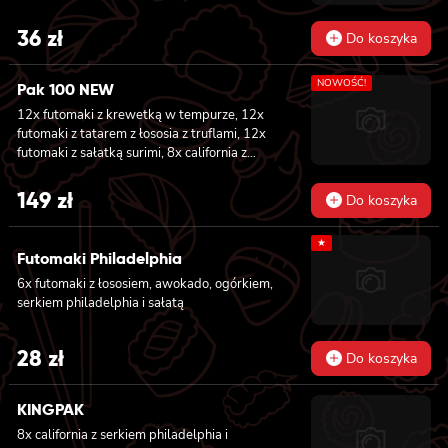
36
zł
Do koszyka
NOWOŚĆ!
Pak 100 NEW
12x futomaki z krewetką w tempurze, 12x
futomaki z tatarem z łososia z truflami, 12x
futomaki z sałatką surimi, 8x california z
tuńczykiem, 8x california z pieczonym
łososiem, 8x california z sałatką surimi, 8x
149
zł
Do koszyka
hosomaki z sałatką wakame, 8x hosomaki z
tuńczykiem, 8x hosomaki z wędzonym tofu,
★
8x hosomaki z pieczonym łososiem i 8x
Futomaki Philadelphia
hosomaki z kanpyo
6x futomaki z łososiem, awokado, ogórkiem,
serkiem philadelphia i sałatą
28
zł
Do koszyka
KINGPAK
8x california z serkiem philadelphia i