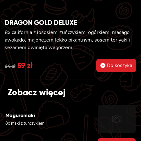
DRAGON GOLD DELUXE
8x california z łososiem, tuńczykiem, ogórkiem, masago,
awokado, majonezem lekko pikantnym, sosem teriyaki i
sezamem owinięta węgorzem
Original
59
zł
Current
Do koszyka
64
zł
price
price
was:
is:
Zobacz więcej
64 zł.
59 zł.
Maguromaki
8x maki z tuńczykiem