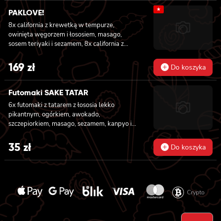
★
PAKLOVE!
8x california z krewetką w tempurze,
owinięta węgorzem i łososiem, masago,
sosem teriyaki i sezamem, 8x california z
serkiem philadelphia i kanpyo, owinięta
opalonym łososiem, sosem teriyaki,
169
zł
Do koszyka
sezamem, 8x california z serkiem
philadelphia i awokado owinięta łososiem, 6x
futomaki z krewetką w tempurze, ogórkiem,
Futomaki SAKE TATAR
sałatą i majonezem lekko pikantnym, 6x
6x futomaki z tatarem z łososia lekko
futomaki z łososiem, awokado, ogórkiem,
pikantnym, ogórkiem, awokado,
serkiem philadelphia i sałatą, sezamem, 6x
szczepiorkiem, masago, sezamem, kanpyo i
futomaki z pieczonym łososiem, serkiem
sałatą
philadelphia, awokado, ogórkiem, kanpyo,
35
zł
sałatą, sosem teriyaki i sezamem
Do koszyka
Crypto