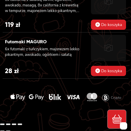
awokado, masagą, 8x california z krewetką
w tempurze, majonezem lekko pikantnym,
ogórkiem, sezamem i masago, 6x futomaki z
tuńczykiem, majonezem lekko pikantnym,
119
zł
Do koszyka
awokado, ogórkiem i sałatą, 6x futomaki z
pieczonym łososiem, ogórkiem, majonezem
lekko pikantnym, masago i sałatą, 6x
Futomaki MAGURO
futomaki z krewetką w tempurze, ogórkiem,
6x futomaki z tuńczykiem, majonezem lekko
sałatą i majonezem lekko pikantnym, 8x maki
pikantnym, awokado, ogórkiem i sałatą
z kanpyo
28
zł
Do koszyka
Crypto