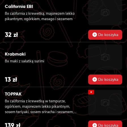
California EBI
8x california z krewetką, majonezem lekko
pikantnym, ogórkiem, masago i sezamem
32
zł
Do koszyka
Krabmaki
8x maki z sałatką surimi
13
zł
Do koszyka
★
TOPPAK
8x california z krewetką w tempurze,
ogórkiem, majonezem lekko pikantnym,
sosem teriyaki, sosem sriracha i sezamem,
masago owinięta łososiem, tuńczykiem,
węgorzem i krewetką, 8x california z
139
zł
Do koszyka