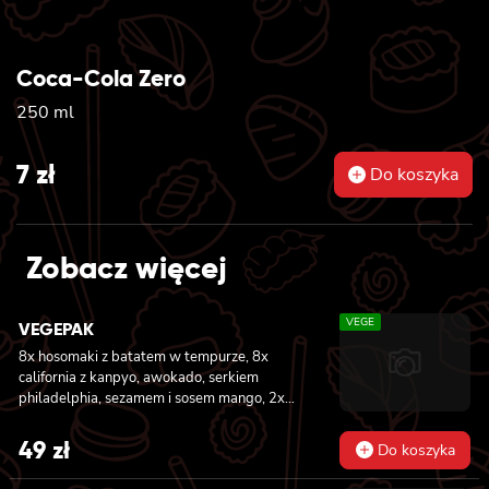
Coca-Cola Zero
250 ml
7
zł
Do koszyka
Zobacz więcej
VEGE
VEGEPAK
8x hosomaki z batatem w tempurze, 8x
california z kanpyo, awokado, serkiem
philadelphia, sezamem i sosem mango, 2x
nigiri z awokado i sosem mango
49
zł
Do koszyka