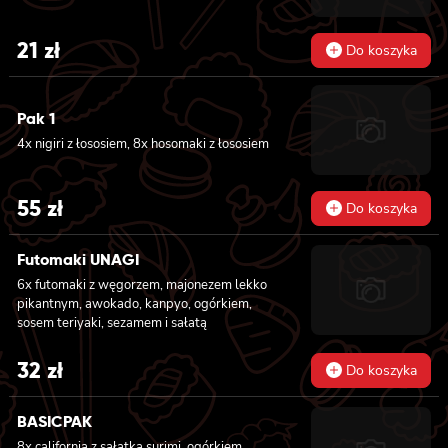
21
zł
Do koszyka
Pak 1
4x nigiri z łososiem, 8x hosomaki z łososiem
55
zł
Do koszyka
Futomaki UNAGI
6x futomaki z węgorzem, majonezem lekko
pikantnym, awokado, kanpyo, ogórkiem,
sosem teriyaki, sezamem i sałatą
32
zł
Do koszyka
BASICPAK
8x california z sałatką surimi, ogórkiem,