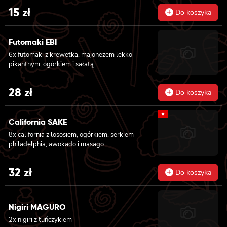
15
zł
Do koszyka
Futomaki EBI
6x futomaki z krewetką, majonezem lekko
pikantnym, ogórkiem i sałatą
28
zł
Do koszyka
★
California SAKE
8x california z łososiem, ogórkiem, serkiem
philadelphia, awokado i masago
32
zł
Do koszyka
Nigiri MAGURO
2x nigiri z tuńczykiem