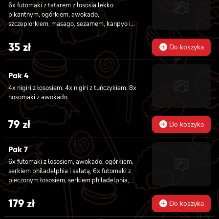
6x futomaki z tatarem z łososia lekko
pikantnym, ogórkiem, awokado,
szczepiorkiem, masago, sezamem, kanpyo i
sałatą
35
zł
Do koszyka
Pak 4
4x nigiri z łososiem, 4x nigiri z tuńczykiem, 8x
hosomaki z awokado
79
zł
Do koszyka
Pak 7
6x futomaki z łososiem, awokado, ogórkiem,
serkiem philadelphia i sałatą, 6x futomaki z
pieczonym łososiem, serkiem philadelphia,
awokado, ogórkiem, kanpyo, sałatą, sosem
teriyaki i sezamem, 6x futomaki z krewetką
179
zł
Do koszyka
w tempurze, ogórkiem, sałatą i majonezem
lekko pikantnym, 8x hosomaki z łososiem, 8x