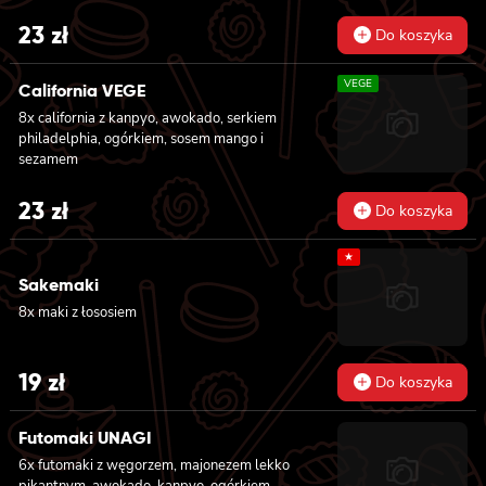
23
zł
Do koszyka
VEGE
California VEGE
8x california z kanpyo, awokado, serkiem
philadelphia, ogórkiem, sosem mango i
sezamem
23
zł
Do koszyka
★
Sakemaki
8x maki z łososiem
19
zł
Do koszyka
Futomaki UNAGI
6x futomaki z węgorzem, majonezem lekko
pikantnym, awokado, kanpyo, ogórkiem,