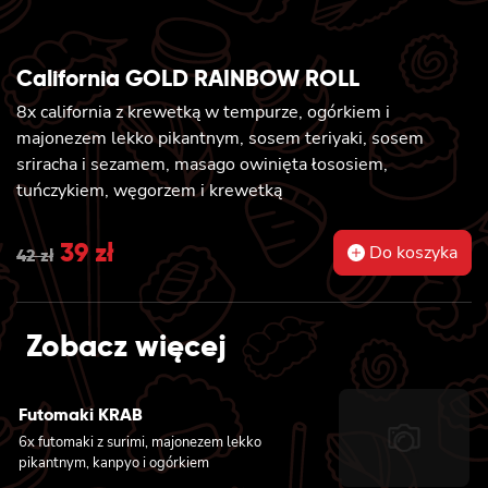
California GOLD RAINBOW ROLL
8x california z krewetką w tempurze, ogórkiem i
majonezem lekko pikantnym, sosem teriyaki, sosem
sriracha i sezamem, masago owinięta łososiem,
tuńczykiem, węgorzem i krewetką
Original
39
zł
Current
Do koszyka
42
zł
price
price
was:
is:
Zobacz więcej
42 zł.
39 zł.
Futomaki KRAB
6x futomaki z surimi, majonezem lekko
pikantnym, kanpyo i ogórkiem