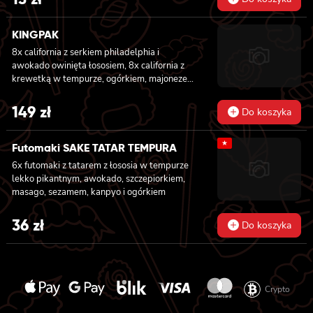
surimi
KINGPAK
8x california z serkiem philadelphia i
awokado owinięta łososiem, 8x california z
krewetką w tempurze, ogórkiem, majonezem
lekko pikantnym, sezam i masago owinięta
łososiem, 8x california z łososiem, serkiem
149
zł
Do koszyka
philadelphia, ogórkiem, majonezem lekko
pikantnym i sezamem owinięta krewetką, 8x
★
california z krewetką w tempurze, ogórkiem,
Futomaki SAKE TATAR TEMPURA
majonezem lekko pikantnym, sosem teriyaki i
6x futomaki z tatarem z łososia w tempurze
sezamem owinięta węgorzem i awokado
lekko pikantnym, awokado, szczepiorkiem,
masago, sezamem, kanpyo i ogórkiem
36
zł
Do koszyka
Crypto