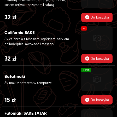
sosem teriyaki, sezamem i sałatą
32
zł
Do koszyka
★
California SAKE
8x california z łososiem, ogórkiem, serkiem
philadelphia, awokado i masago
32
zł
Do koszyka
VEGE
Batatmaki
8x maki z batatem w tempurze
15
zł
Do koszyka
Futomaki SAKE TATAR