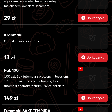
ogórkiem, awokado i lekko pikantnym
majonezem, owinięta sezamem
29
zł
Do koszyka
Krabmaki
8x maki z sałatką surimi
13
zł
Do koszyka
★
Pak 100
100 szt. 12x futomaki z pieczonym łososiem,
12x futomaki z tatarem z łososia, 12x
futomaki z sałatką z surimi, 8x california z
tuńczykiem, 8x california z pieczonym
łososiem, 8x california z krewetką w
149
zł
Do koszyka
tempurze, 8x maki z ogórkiem, 8x maki z
oshinko, 8x maki z surimi, 8x maki z łososiem,
★
8x maki z kanpyo
Futomaki SAKE TEMPURA