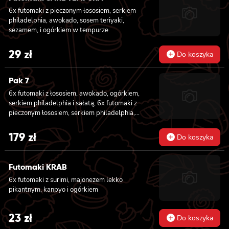
6x futomaki z pieczonym łososiem, serkiem
philadelphia, awokado, sosem teriyaki,
sezamem, i ogórkiem w tempurze
29
zł
Do koszyka
Pak 7
6x futomaki z łososiem, awokado, ogórkiem,
serkiem philadelphia i sałatą, 6x futomaki z
pieczonym łososiem, serkiem philadelphia,
awokado, ogórkiem, kanpyo, sałatą, sosem
teriyaki i sezamem, 6x futomaki z krewetką
179
zł
Do koszyka
w tempurze, ogórkiem, sałatą i majonezem
lekko pikantnym, 8x hosomaki z łososiem, 8x
hosomaki z ogórkiem, 8x california z
Futomaki KRAB
łososiem, ogórkiem, serkiem philadelphia,
6x futomaki z surimi, majonezem lekko
awokado i masago, 8x california z krewetką,
pikantnym, kanpyo i ogórkiem
majonezem lekko pikantnym, awokado,
ogórkiem, masago i sezamem, 2x nigiri z
łososiem, 2x nigiri z tuńczykiem, 2x nigiri z
23
zł
Do koszyka
krewetką