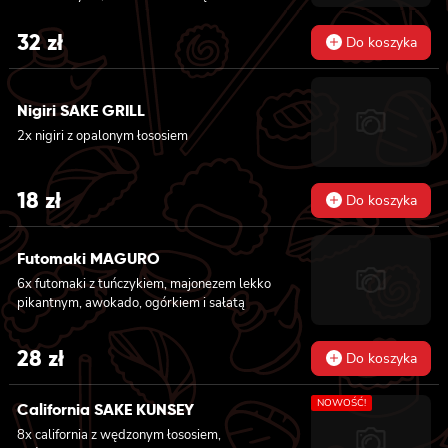
32
zł
Do koszyka
Nigiri SAKE GRILL
2x nigiri z opalonym łososiem
18
zł
Do koszyka
Futomaki MAGURO
6x futomaki z tuńczykiem, majonezem lekko
pikantnym, awokado, ogórkiem i sałatą
28
zł
Do koszyka
NOWOŚĆ!
California SAKE KUNSEY
8x california z wędzonym łososiem,