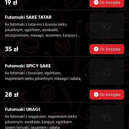
19
zł
Do koszyka
Futomaki SAKE TATAR
6x futomaki z tatarem z łososia lekko
pikantnym, ogórkiem, awokado,
szczepiorkiem, masago, sezamem, kanpyo i
sałatą
35
zł
Do koszyka
Futomaki SPICY SAKE
6x futomaki z łososiem, ogórkiem,
majonezem lekko pikantnym, masago i sałatą
28
zł
Do koszyka
Futomaki UNAGI
6x futomaki z węgorzem, majonezem lekko
pikantnym, awokado, kanpyo, ogórkiem,
sosem teriyaki, sezamem i sałatą