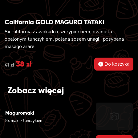
California GOLD MAGURO TATAKI
8x california z awokado i szczypiorkiem, owinięta
opalonym tuńczykiem, polana sosem unagi i posypana
masago arare
Original
38
zł
Current
Do koszyka
41
zł
price
price
was:
is:
Zobacz więcej
41 zł.
38 zł.
Maguromaki
8x maki z tuńczykiem