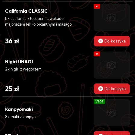
★
California CLASSIC
8x california z łososiem, awokado,
majonezem lekko pikantnym i masago
36
zł
Do koszyka
★
Nigiri UNAGI
2x nigiri z węgorzem
25
zł
Do koszyka
VEGE
Kanpyomaki
8x maki z kanpyo