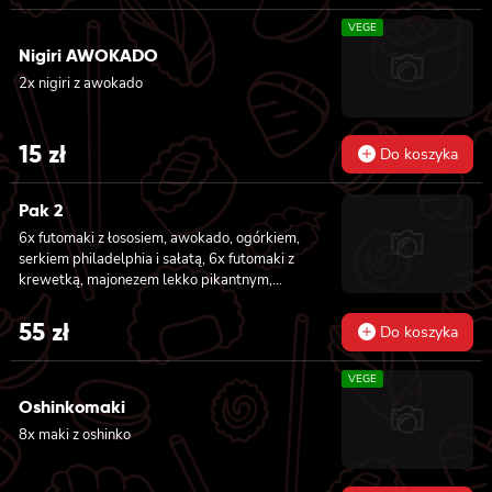
VEGE
Nigiri AWOKADO
2x nigiri z awokado
15
zł
Do koszyka
Pak 2
6x futomaki z łososiem, awokado, ogórkiem,
serkiem philadelphia i sałatą, 6x futomaki z
krewetką, majonezem lekko pikantnym,
ogórkiem i sałatą
55
zł
Do koszyka
VEGE
Oshinkomaki
8x maki z oshinko