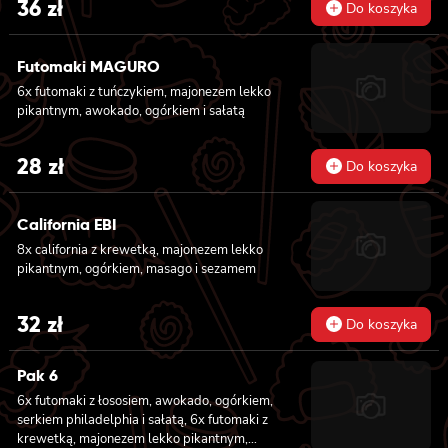
36
zł
Do koszyka
Futomaki MAGURO
6x futomaki z tuńczykiem, majonezem lekko
pikantnym, awokado, ogórkiem i sałatą
28
zł
Do koszyka
California EBI
8x california z krewetką, majonezem lekko
pikantnym, ogórkiem, masago i sezamem
32
zł
Do koszyka
Pak 6
6x futomaki z łososiem, awokado, ogórkiem,
serkiem philadelphia i sałatą, 6x futomaki z
krewetką, majonezem lekko pikantnym,