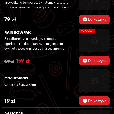
krewetką w tempurze, 6x futomaki z tatarem
z łososia, sezamem, masago i szczepiorkiem
79
zł
Do koszyka
NOWOŚĆ!
RAINBOWPAK
8x california z krewetką w tempurze,
ogórkiem i lekko pikantnym majonezem,
owinięta łososiem, posypana sezamem i
masago, 8x california z tatarem z tuńczyka z
truflami, owinięta tuńczykiem, posypana
Original
159
zł
Current
Do koszyka
179
zł
masago arare i szczypiorkiem, 8x california z
price
price
awokado, mango, węgorzem i krewetką,
owinięta opalanym łososiem, polana sosem
was:
is:
Maguromaki
teriyaki i posypana sezamem, 8x california z
masago, awokado i kanpyo, owinięta
8x maki z tuńczykiem
179 zł.
159 zł.
węgorzem, polana sosem unagi i posypana
sezamem, 8x california z krewetką w
tempurze, awokado i lekko pikantnym
19
zł
Do koszyka
majonezem, owinięta krewetką, polana
słodko-pikantnym sosem i posypana
kolendrą
BASICPAK