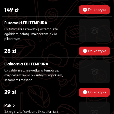
ogórkiem i sałatą, 6x futomaki z tatarem z
łososia lekko pikantnym, ogórkiem, awokado,
149
zł
Do koszyka
kanpyo, sałatą, masago, szczepiorek, sezam,
8x hosomaki z łososiem, 8x california z
krewetką w tempurze, majonezem lekko
Futomaki EBI TEMPURA
pikantnym, ogórkiem, sezamem i masago, 8x
6x futomaki z krewetką w tempurze,
california z łososiem, ogórkiem, serkiem
ogórkiem, sałatą i majonezem lekko
philadelphia, awokado i masago
pikantnym
28
zł
Do koszyka
California EBI TEMPURA
8x california z krewetką w tempurze,
majonezem lekko pikantnym, ogórkiem,
sezamem i masago
29
zł
Do koszyka
Pak 5
3x nigiri z tuńczykiem, 8x california z