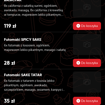
8x california z sałatką surimi, ogórkiem,
awokado, masagą, 8x california z krewetką
w tempurze, majonezem lekko pikantnym,
ogórkiem, sezamem i masago, 6x futomaki z
tuńczykiem, majonezem lekko pikantnym,
119
zł
Do koszyka
awokado, ogórkiem i sałatą, 6x futomaki z
pieczonym łososiem, ogórkiem, majonezem
lekko pikantnym, masago i sałatą, 6x
Futomaki SPICY SAKE
futomaki z krewetką w tempurze, ogórkiem,
6x futomaki z łososiem, ogórkiem,
sałatą i majonezem lekko pikantnym, 8x maki
majonezem lekko pikantnym, masago i sałatą
z kanpyo
28
zł
Do koszyka
Futomaki SAKE TATAR
6x futomaki z tatarem z łososia lekko
pikantnym, ogórkiem, awokado,
szczepiorkiem, masago, sezamem, kanpyo i
sałatą
35
zł
Do koszyka