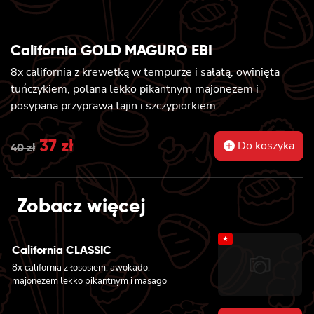
California GOLD MAGURO EBI
8x california z krewetką w tempurze i sałatą, owinięta
tuńczykiem, polana lekko pikantnym majonezem i
posypana przyprawą tajin i szczypiorkiem
Original
37
zł
Current
Do koszyka
40
zł
price
price
was:
is:
Zobacz więcej
40 zł.
37 zł.
★
California CLASSIC
8x california z łososiem, awokado,
majonezem lekko pikantnym i masago