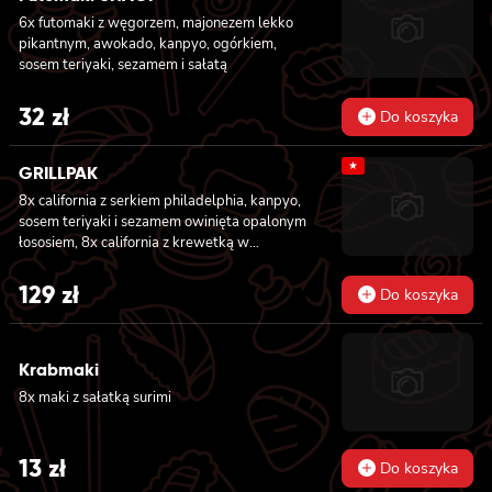
6x futomaki z węgorzem, majonezem lekko
pikantnym, awokado, kanpyo, ogórkiem,
sosem teriyaki, sezamem i sałatą
32
zł
Do koszyka
★
GRILLPAK
8x california z serkiem philadelphia, kanpyo,
sosem teriyaki i sezamem owinięta opalonym
łososiem, 8x california z krewetką w
tempurze, majonezem lekko pikantnym,
ogórkiem, sezamem i masago, 6x futomaki z
129
zł
Do koszyka
pieczonym łososiem, serkiem philadelphia,
awokado, ogórkiem, kanpyo i sałatą, sosem
teriyaki i sezamem, 6x futomaki z surimi,
Krabmaki
kanpyo i ogórkiem, 6x futomaki z krewetką w
tempurze, ogórkiem, sałatą i majonezem
8x maki z sałatką surimi
lekko pikantnym, 8x maki z ogórkiem
13
zł
Do koszyka