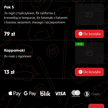
Pak 5
3x nigiri z tuńczykiem, 8x california z
krewetką w tempurze, 6x futomaki z tatarem
z łososia, sezamem, masago i szczepiorkiem
79
zł
Do koszyka
VEGE
Kappamaki
8x maki z ogórkiem
13
zł
Do koszyka
Crypto