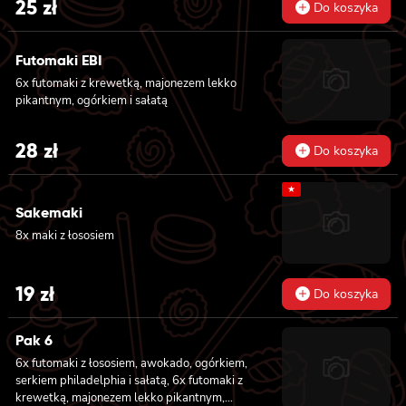
25
zł
Do koszyka
Futomaki EBI
6x futomaki z krewetką, majonezem lekko
pikantnym, ogórkiem i sałatą
28
zł
Do koszyka
★
Sakemaki
8x maki z łososiem
19
zł
Do koszyka
Pak 6
6x futomaki z łososiem, awokado, ogórkiem,
serkiem philadelphia i sałatą, 6x futomaki z
krewetką, majonezem lekko pikantnym,