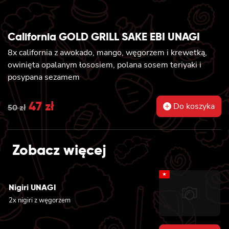
California GOLD GRILL SAKE EBI UNAGI
8x california z awokado, mango, węgorzem i krewetką,
owinięta opalanym łososiem, polana sosem teriyaki i
posypana sezamem
Original
47
zł
Current
Do koszyka
50
zł
price
price
was:
is:
Zobacz więcej
50 zł.
47 zł.
★
Nigiri UNAGI
2x nigiri z węgorzem