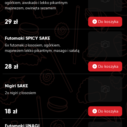
lekko pikantnym 6x futomaki z ŁOSOSIEM,
ogórkiem, awokado i lekko pikantnym
awokado, ogórkiem, serkiem philadelphia i
majonezem, owinięta sezamem
sałatą 6x futomaki z pieczonym ŁOSOSIEM,
serkiem philadelphia, awokado, ogórkiem,
29
zł
Do koszyka
kanpyo i sałatą
Futomaki SPICY SAKE
6x futomaki z łososiem, ogórkiem,
majonezem lekko pikantnym, masago i sałatą
28
zł
Do koszyka
Nigiri SAKE
2x nigiri z łososiem
18
zł
Do koszyka
Futomaki UNAGI