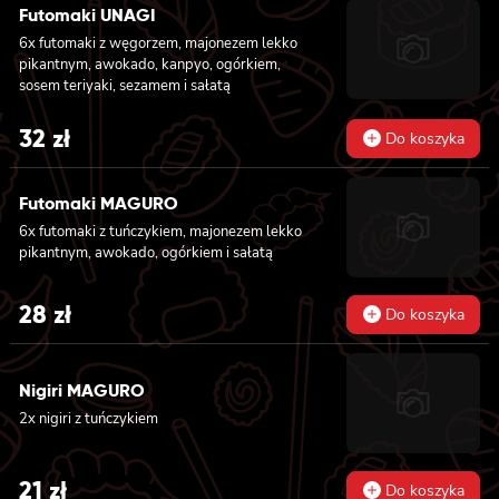
Futomaki UNAGI
6x futomaki z węgorzem, majonezem lekko
pikantnym, awokado, kanpyo, ogórkiem,
sosem teriyaki, sezamem i sałatą
32
zł
Do koszyka
Futomaki MAGURO
6x futomaki z tuńczykiem, majonezem lekko
pikantnym, awokado, ogórkiem i sałatą
28
zł
Do koszyka
Nigiri MAGURO
2x nigiri z tuńczykiem
21
zł
Do koszyka