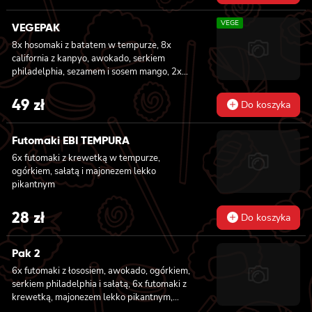
pieczonym łososiem, ogórkiem, majonezem
VEGE
lekko pikantnym, masago i sałatą, 6x
VEGEPAK
futomaki z krewetką w tempurze, ogórkiem,
8x hosomaki z batatem w tempurze, 8x
sałatą i majonezem lekko pikantnym, 8x maki
california z kanpyo, awokado, serkiem
z kanpyo
philadelphia, sezamem i sosem mango, 2x
nigiri z awokado i sosem mango
49
zł
Do koszyka
Futomaki EBI TEMPURA
6x futomaki z krewetką w tempurze,
ogórkiem, sałatą i majonezem lekko
pikantnym
28
zł
Do koszyka
Pak 2
6x futomaki z łososiem, awokado, ogórkiem,
serkiem philadelphia i sałatą, 6x futomaki z
krewetką, majonezem lekko pikantnym,
ogórkiem i sałatą