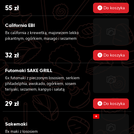
55
zł
Do koszyka
California EBI
8x california z krewetką, majonezem lekko
pikantnym, ogórkiem, masago i sezamem
32
zł
Do koszyka
Futomaki SAKE GRILL
6x futomaki z pieczonym łososiem, serkiem
philadelphia, awokado, ogórkiem, sosem
teriyaki, sezamem, kanpyo i sałatą
29
zł
Do koszyka
★
Sakemaki
8x maki z łososiem