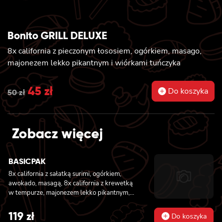
Bonito GRILL DELUXE
8x california z pieczonym łososiem, ogórkiem, masago,
majonezem lekko pikantnym i wiórkami tuńczyka
Original
45
zł
Current
Do koszyka
50
zł
price
price
was:
is:
Zobacz więcej
50 zł.
45 zł.
BASICPAK
8x california z sałatką surimi, ogórkiem,
awokado, masagą, 8x california z krewetką
w tempurze, majonezem lekko pikantnym,
ogórkiem, sezamem i masago, 6x futomaki z
tuńczykiem, majonezem lekko pikantnym,
119
zł
Do koszyka
awokado, ogórkiem i sałatą, 6x futomaki z