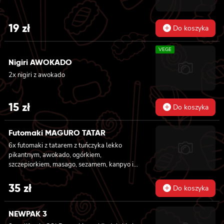
19
zł
Do koszyka
VEGE
Nigiri AWOKADO
2x nigiri z awokado
15
zł
Do koszyka
Futomaki MAGURO TATAR
6x futomaki z tatarem z tuńczyka lekko
pikantnym, awokado, ogórkiem,
szczepiorkiem, masago, sezamem, kanpyo i
sałatą
35
zł
Do koszyka
NEWPAK 3