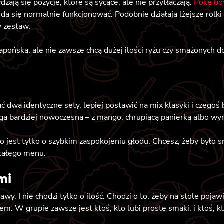
zają się pozycje, które są sycące, ale nie przytłaczają.
Poke bo
 da się normalnie funkcjonować. Podobnie działają lżejsze rolki 
y zestaw.
japońską, ale nie zawsze chcą dużej ilości ryżu czy smażonych
dwa identyczne sety, lepiej postawić na mix klasyki i czegoś 
ga bardziej nowoczesna – z mango, chrupiącą panierką albo w
o jest tylko o szybkim zaspokojeniu głodu. Chcesz, żeby było s
 całego menu.
mi
wy. I nie chodzi tylko o ilość. Chodzi o to, żeby na stole pojaw
urem. W grupie zawsze jest ktoś, kto lubi proste smaki, i ktoś, k