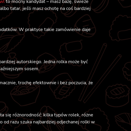
wl
to mocny kandydat – masz bazę, świeże
albo tatar, jeśli masz ochotę na coś bardziej
 dodatków. W praktyce takie zamówienie daje
bardziej autorskiego. Jedna rolka może być
yraźniejszym sosem.
macznie, trochę efektownie i bez poczucia, że
iła się różnorodność: kilka typów rolek, różne
to od razu szuka najbardziej odjechanej rolki w