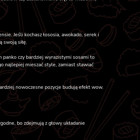
sie. Jeśli kochasz łososia, awokado, serek i
 swoją siłę.
 panko czy bardziej wyrazistymi sosami to
go najlepiej mieszać style, zamiast stawiać
a bardziej nowoczesne pozycje budują efekt wow.
ygodne, bo zdejmują z głowy układanie