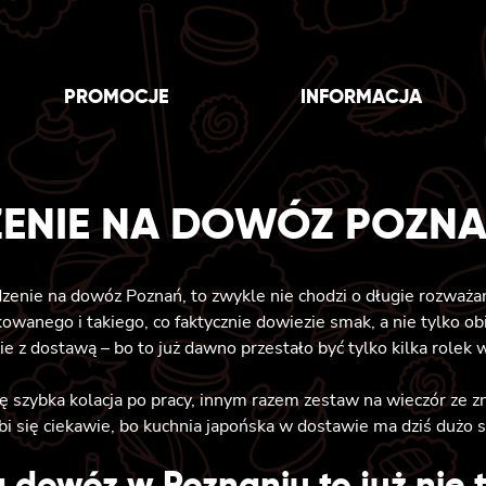
PROMOCJE
INFORMACJA
ZENIE NA DOWÓZ POZN
edzenie na dowóz Poznań, to zwykle nie chodzi o długie rozważa
owanego i takiego, co faktycznie dowiezie smak, a nie tylko ob
e z dostawą – bo to już dawno przestało być tylko kilka rolek
ę szybka kolacja po pracy, innym razem zestaw na wieczór ze zn
obi się ciekawie, bo kuchnia japońska w dostawie ma dziś dużo s
 dowóz w Poznaniu to już nie t