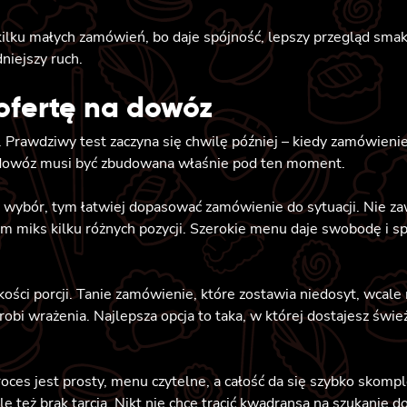
 kilku małych zamówień, bo daje spójność, lepszy przegląd sma
dniejszy ruch.
ofertę na dowóz
Prawdziwy test zaczyna się chwilę później – kiedy zamówienie 
a dowóz musi być zbudowana właśnie pod ten moment.
 wybór, tym łatwiej dopasować zamówienie do sytuacji. Nie za
 miks kilku różnych pozycji. Szerokie menu daje swobodę i sp
lkości porcji. Tanie zamówienie, które zostawia niedosyt, wcale 
robi wrażenia. Najlepsza opcja to taka, w której dostajesz śwież
oces jest prosty, menu czytelne, a całość da się szybko skompl
ale też brak tarcia. Nikt nie chce tracić kwadransa na szukanie 