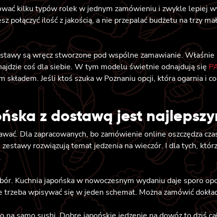
ć kilku typów rolek w jednym zamówieniu i zwykle lepiej wyc
 połączyć ilość z jakością, a nie przepalać budżetu na trzy ma
tawy są wręcz stworzone pod wspólne zamawianie. Właśnie na
znajdzie coś dla siebie. W tym modelu świetnie odnajdują się
P
składem. Jeśli ktoś szuka w Poznaniu opcji, która ogarnia i co
ońska z dostawą jest najleps
awać. Dla zapracowanych, bo zamówienie online oszczędza czas.
estawy rozwiązują temat jedzenia na wieczór. I dla tych, którz
.
ybór. Kuchnia japońska w nowoczesnym wydaniu daje sporo opcji
ie trzeba wpisywać się w jeden schemat. Można zamówić dokład
ko na samo sushi. Dobre japońskie jedzenie na dowóz to dziś ca