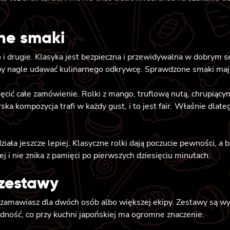
ne smaki
 i drugie. Klasyka jest bezpieczna i przewidywalna w dobrym sen
by nagle udawać kulinarnego odkrywcę. Sprawdzone smaki mają
cić całe zamówienie. Rolki z mango, truflową nutą, chrupiącym
ka kompozycja trafi w każdy gust, i to jest fair. Właśnie dlate
działa jeszcze lepiej. Klasyczne rolki dają poczucie pewności, 
 i nie znika z pamięci po pierwszych dziesięciu minutach.
 zestawy
 zamawiasz dla dwóch osób albo większej ekipy. Zestawy są w
odność, co przy kuchni japońskiej ma ogromne znaczenie.