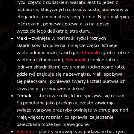
ryżu, często z dodatkiem wasabi. Jest to jeden z
najbardziej klasycznych rodzajów sushi, podawany w
eleganckiej i minimalistycznej formie. Nigiri najlepiej
jeść rękami, ponieważ pozwala to na lepsze
wyczucie jego delikatnej struktury.
Maki
– zwinięte w nori rolki ryżu i różnych
składników, krojone na mniejsze części. Istnieje
wiele odmian maki, takich jak
futomaki
(grube rolki z
wieloma składnikami),
hosomaki
(cienkie rolki z
jednym składnikiem) czy uramaki (odwrócone rolki,
gdzie ryż znajduje się na zewnątrz). Maki spożywa
się pałeczkami, ponieważ zwarty kształt ułatwia ich
chwytanie i przenoszenie do ust.
Temaki
– stożkowe rolki, które spożywa się rękami.
Są popularne jako przekąska, często zawierają
świeże warzywa oraz ryby owinięte w chrupiące nori.
Mają większy rozmiar, co sprawia, że jedzenie
pałeczkami może być niewygodne.
Sashimi
– plastry surowej ryby podawane bez ryżu,