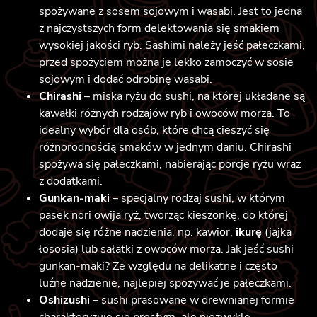
spożywane z sosem sojowym i wasabi. Jest to jedna
z najczystszych form delektowania się smakiem
wysokiej jakości ryb. Sashimi należy jeść pałeczkami,
przed spożyciem można je lekko zamoczyć w sosie
sojowym i dodać odrobinę wasabi.
Chirashi
– miska ryżu do sushi, na której układane są
kawałki różnych rodzajów ryb i owoców morza. To
idealny wybór dla osób, które chcą cieszyć się
różnorodnością smaków w jednym daniu. Chirashi
spożywa się pałeczkami, nabierając porcje ryżu wraz
z dodatkami.
Gunkan-maki
– specjalny rodzaj sushi, w którym
pasek nori owija ryż, tworząc kieszonkę, do której
dodaje się różne nadzienia, np. kawior,
ikurę
(jajka
łososia) lub sałatki z owoców morza. Jak jeść sushi
gunkan-maki? Ze względu na delikatne i często
luźne nadzienie, najlepiej spożywać je pałeczkami.
Oshizushi
– sushi prasowane w drewnianej formie
charakteryzuje się prostym, ale niezwykle