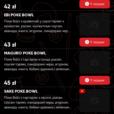
У кошык
42
zł
EBI POKE BOWL
Поке боўл з крэветкай у соусе тэріякі з
кунжутам, рысам, кунжутным соусам,
авакада, манга, агурком, памідорамі черы,
бобамі эдамамэ і масага
У кошык
43
zł
MAGURO POKE BOWL
Поке боўл з тартаром з тунца, рысам,
соусам тэріякі, памідорамі черы, агурком,
авакада, манга, бобамі эдамамэ і зялёным
цыбулям
У кошык
45
zł
SAKE POKE BOWL
★
Поке боўл з тартаром з ласося, рысам,
соусам тэріякі, памідорамі черы, агурком,
авакада, манга, бобамі эдамамэ і зялёным
цыбулям