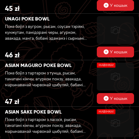
У кошык
45
zł
UNAGI POKE BOWL
Поке боўл з вугром, рысам, соусам тэріякі,
кунжутам, памідорамі черы, агурком,
авакада, манга, бобамі эдамамэ і сырнымі
шарыкамі ў кунжуте
У кошык
46
zł
ASIAN MAGURO POKE BOWL
НАВIНКА!
Поке боўл з тартаром з тунца, рысам,
таматамі кімчы, агурком понзу, авакада,
марынаванай чырвонай цыбуляй, бабамі
эдамамэ, грыбамі мун з кунжутам, кінзай і
арэхамі кеш’ю
У кошык
47
zł
ASIAN SAKE POKE BOWL
НАВIНКА!
Поке боўл з тартаром з ласося, рысам,
таматамі кімчы, агурком понзу, авакада,
марынаванай чырвонай цыбуляй, бабамі
эдамамэ, грыбамі мун з кунжутам, кінзай і