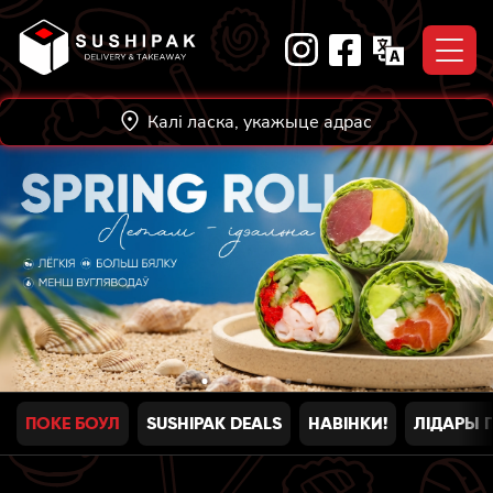
Skip
to
content
Калі ласка, укажыце адрас
ПОКЕ БОУЛ
SUSHIPAK DEALS
НАВIНКИ!
ЛІДАРЫ 