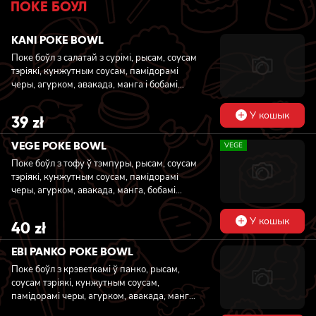
ПОКЕ БОУЛ
KANI POKE BOWL
Поке боўл з салатай з сурімі, рысам, соусам
тэріякі, кунжутным соусам, памідорамі
черы, агурком, авакада, манга і бобамі
эдамамэ
У кошык
39
zł
VEGE POKE BOWL
VEGE
Поке боўл з тофу ў тэмпуры, рысам, соусам
тэріякі, кунжутным соусам, памідорамі
черы, агурком, авакада, манга, бобамі
эдамамэ і вакаме
У кошык
40
zł
EBI PANKO POKE BOWL
Поке боўл з крэветкамі ў панко, рысам,
соусам тэріякі, кунжутным соусам,
памідорамі черы, агурком, авакада, манга,
бобамі эдамамэ і масага