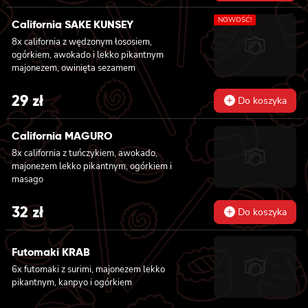
NOWOŚĆ!
California SAKE KUNSEY
8x california z wędzonym łososiem,
ogórkiem, awokado i lekko pikantnym
majonezem, owinięta sezamem
29
zł
Do koszyka
California MAGURO
8x california z tuńczykiem, awokado,
majonezem lekko pikantnym, ogórkiem i
masago
32
zł
Do koszyka
Futomaki KRAB
6x futomaki z surimi, majonezem lekko
pikantnym, kanpyo i ogórkiem