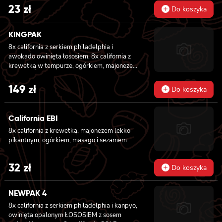
23
zł
Do koszyka
KINGPAK
8x california z serkiem philadelphia i
awokado owinięta łososiem, 8x california z
krewetką w tempurze, ogórkiem, majonezem
lekko pikantnym, sezam i masago owinięta
łososiem, 8x california z łososiem, serkiem
149
zł
Do koszyka
philadelphia, ogórkiem, majonezem lekko
pikantnym i sezamem owinięta krewetką, 8x
california z krewetką w tempurze, ogórkiem,
California EBI
majonezem lekko pikantnym, sosem teriyaki i
8x california z krewetką, majonezem lekko
sezamem owinięta węgorzem i awokado
pikantnym, ogórkiem, masago i sezamem
32
zł
Do koszyka
NEWPAK 4
8x california z serkiem philadelphia i kanpyo,
owinięta opalonym ŁOSOSIEM z sosem