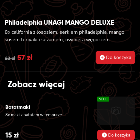
Philadelphia UNAGI MANGO DELUXE
8x california z łososiem, serkiem philadelphia, mango,
sosem teriyaki i sezamem, owinięta węgorzem
Original
57
zł
Current
Do koszyka
62
zł
price
price
was:
is:
Zobacz więcej
62 zł.
57 zł.
VEGE
Batatmaki
8x maki z batatem w tempurze
15
zł
Do koszyka