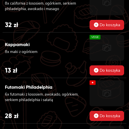
8x california z łososiem, ogórkiem, serkiem
sałatą 6x futomaki z pieczonym ŁOSOSIEM,
philadelphia, awokado i masago
serkiem philadelphia, awokado, ogórkiem,
kanpyo, sałatą, sosem teriyaki i sezamem
32
zł
Do koszyka
VEGE
Kappamaki
8x maki z ogórkiem
13
zł
Do koszyka
★
Futomaki Philadelphia
6x futomaki z łososiem, awokado, ogórkiem,
serkiem philadelphia i sałatą
28
zł
Do koszyka