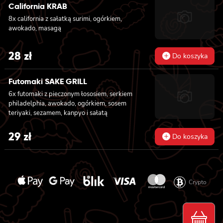
California KRAB
8x california z sałatką surimi, ogórkiem,
awokado, masagą
28
zł
Do koszyka
Futomaki SAKE GRILL
6x futomaki z pieczonym łososiem, serkiem
philadelphia, awokado, ogórkiem, sosem
teriyaki, sezamem, kanpyo i sałatą
29
zł
Do koszyka
Crypto