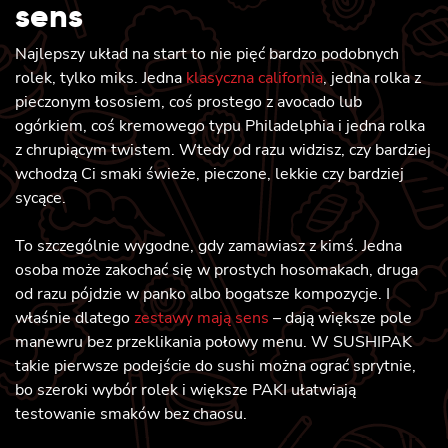
sens
Najlepszy układ na start to nie pięć bardzo podobnych
rolek, tylko miks. Jedna
klasyczna california
, jedna rolka z
pieczonym łososiem, coś prostego z avocado lub
ogórkiem, coś kremowego typu Philadelphia i jedna rolka
z chrupiącym twistem. Wtedy od razu widzisz, czy bardziej
wchodzą Ci smaki świeże, pieczone, lekkie czy bardziej
sycące.
To szczególnie wygodne, gdy zamawiasz z kimś. Jedna
osoba może zakochać się w prostych hosomakach, druga
od razu pójdzie w panko albo bogatsze kompozycje. I
właśnie dlatego
zestawy mają sens
– dają większe pole
manewru bez przeklikania połowy menu. W SUSHIPAK
takie pierwsze podejście do sushi można ograć sprytnie,
bo szeroki wybór rolek i większe PAKI ułatwiają
testowanie smaków bez chaosu.