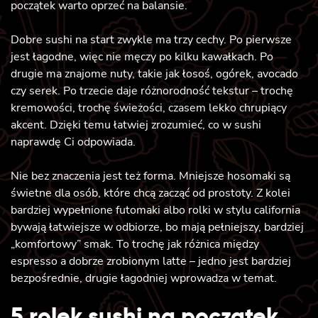
początek warto oprzeć na balansie.
Dobre sushi na start zwykle ma trzy cechy. Po pierwsze
jest łagodne, więc nie męczy po kilku kawałkach. Po
drugie ma znajome nuty, takie jak łosoś, ogórek, avocado
czy serek. Po trzecie daje różnorodność tekstur – trochę
kremowości, trochę świeżości, czasem lekko chrupiący
akcent. Dzięki temu łatwiej zrozumieć, co w sushi
naprawdę Ci odpowiada.
Nie bez znaczenia jest też forma. Mniejsze hosomaki są
świetne dla osób, które chcą zacząć od prostoty. Z kolei
bardziej wypełnione futomaki albo rolki w stylu california
bywają łatwiejsze w odbiorze, bo mają pełniejszy, bardziej
„komfortowy” smak. To trochę jak różnica między
espresso a dobrze zrobionym latte – jedno jest bardziej
bezpośrednie, drugie łagodniej wprowadza w temat.
5 rolek sushi na początek,