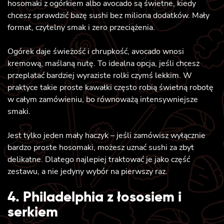
hosomaki z ogórkiem albo avocado są świetne, kiedy
chcesz sprawdzić bazę sushi bez miliona dodatków. Mały
format, czytelny smak i zero przeciążenia.
Ogórek daje świeżość i chrupkość, avocado wnosi
kremową, maślaną nutę. To idealna opcja, jeśli chcesz
przeplatać bardziej wyraziste rolki czymś lekkim. W
praktyce takie proste kawałki często robią świetną robotę
w całym zamówieniu, bo równoważą intensywniejsze
smaki.
Jest tylko jeden mały haczyk – jeśli zamówisz wyłącznie
bardzo proste hosomaki, możesz uznać sushi za zbyt
delikatne. Dlatego najlepiej traktować je jako część
zestawu, a nie jedyny wybór na pierwszy raz.
4. Philadelphia z łososiem i
serkiem