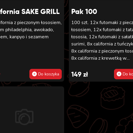
ifornia SAKE GRILL
Pak 100
ifornia z pieczonym łososiem,
100 szt. 12x futomaki z pie
em philadelphia, awokado,
łososiem, 12x futomaki z tat
iem, kanpyo i sezamem
łososia, 12x futomaki z sałat
surimi, 8x california z tuńczy
8x california z pieczonym ło
8x california z krewetką w
inal
rent
tempurze, 8x maki z ogórkie
maki z oshinko, 8x maki z sur
e
e
ł
149
zł
Do koszyka
Do ko
8x maki z łososiem, 8x maki 
:
kanpyo
.
.