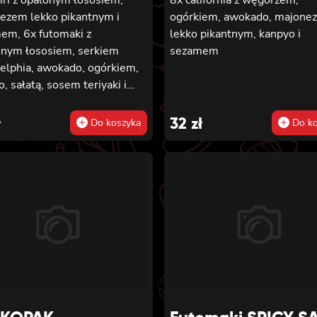
ezem lekko pikantnym i
ogórkiem, awokado, majone
em, 6x futomaki z
lekko pikantnym, kanpyo i
onym łososiem, serkiem
sezamem
delphia, awokado, ogórkiem,
, sałatą, sosem teriyaki i
em, 8x california z krewetką
purze, majonezem lekko
ł
32
zł
Do koszyka
Do ko
tnym, ogórkiem, sezamem i
o, 8x hosomaki z batatem w
rze