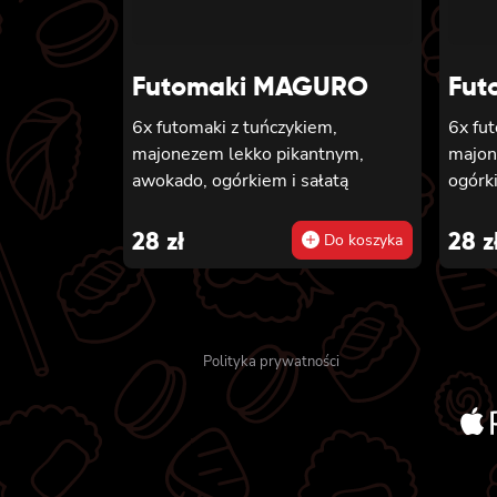
Futomaki MAGURO
Fut
6x futomaki z tuńczykiem,
6x fu
majonezem lekko pikantnym,
majon
awokado, ogórkiem i sałatą
ogórki
28
zł
28
z
Do koszyka
Polityka prywatności