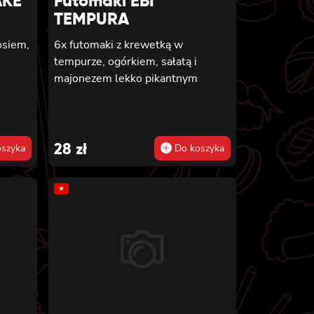
AKE
Futomaki EBI
TEMPURA
osiem,
6x futomaki z krewetką w
tempurze, ogórkiem, sałatą i
majonezem lekko pikantnym
28
zł
szyka
Do koszyka
★