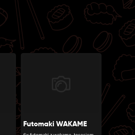
Futomaki WAKAME
6x futomaki z wakame, łososiem,