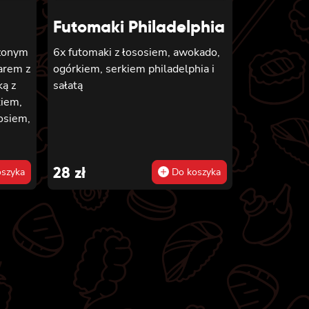
Futomaki Philadelphia
czonym
6x futomaki z łososiem, awokado,
arem z
ogórkiem, serkiem philadelphia i
ką z
sałatą
kiem,
sosiem,
m, 8x
imi,
28
zł
szyka
Do koszyka
z