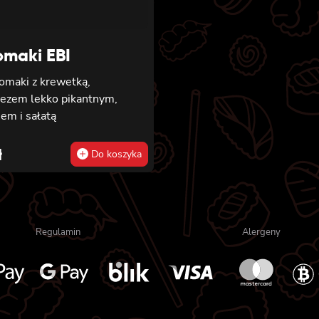
omaki EBI
tomaki z krewetką,
ezem lekko pikantnym,
em i sałatą
ł
Do koszyka
Regulamin
Alergeny