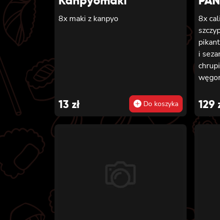
Kanpyomaki
PA
8x maki z kanpyo
8x cal
szczy
pikan
i sez
chrupi
węgor
majon
sosem
13
zł
129
Do koszyka
panie
8x cal
phila
sosem
panie
8x cal
wędzo
szczyp
sezam
chrupi