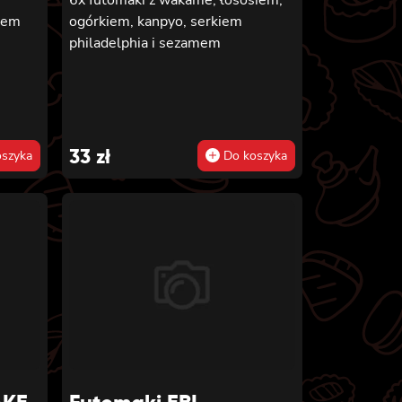
zem
ogórkiem, kanpyo, serkiem
philadelphia i sezamem
33
zł
szyka
Do koszyka