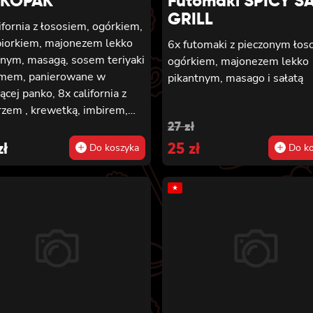
NKOPAK
Futomaki SPICY S
GRILL
ifornia z łososiem, ogórkiem,
piorkiem, majonezem lekko
6x futomaki z pieczonym łos
tnym, masagą, sosem teriyaki
ogórkiem, majonezem lekko
amem, panierowane w
pikantnym, masago i sałatą
ącej panko, 8x california z
zem , krewetką, imbirem,
Original
Current
27
zł
ezem lekko pikantnym,
 teriyaki i sezamem,
zł
price
25
price
zł
Do koszyka
Do ko
rowane w chrupiącej panko,
was:
is:
ifornia z serkiem
★
27 zł.
25 zł.
delphia, węgorzem, ogórkiem,
 teriyaki i sezamem,
rowane w chrupiącej panko,
ifornia z łososiem
nym, ogórkiem, awokado,
iorkiem, sosem teriyaki i
em, panierowane w
ącej panko.