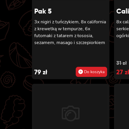
Pak 5
Cal
3x nigiri z tuńczykiem, 8x california
8x cal
z krewetką w tempurze, 6x
serki
futomaki z tatarem z łososia,
ogórk
sezamem, masago i szczepiorkiem
Orig
Cur
31
zł
79
zł
pric
27
pric
z
Do koszyka
was
is:
31 zł
27 zł