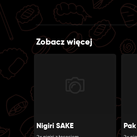
Zobacz więcej
Nigiri SAKE
Pak
2x nigiri z łososiem
2x nig