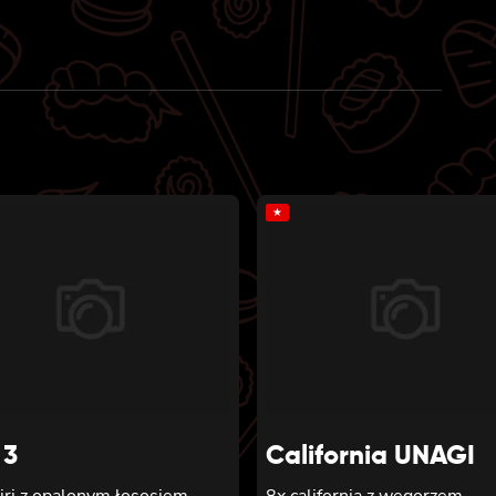
★
 3
California UNAGI
iri z opalonym łososiem,
8x california z węgorzem,