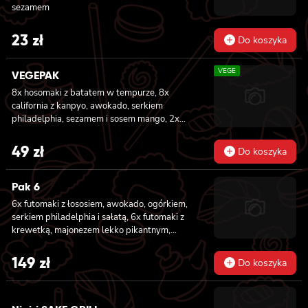
sezamem
23
zł
Do koszyka
VEGE
VEGEPAK
8x hosomaki z batatem w tempurze, 8x
california z kanpyo, awokado, serkiem
philadelphia, sezamem i sosem mango, 2x
nigiri z awokado i sosem mango
49
zł
Do koszyka
Pak 6
6x futomaki z łososiem, awokado, ogórkiem,
serkiem philadelphia i sałatą, 6x futomaki z
krewetką, majonezem lekko pikantnym,
ogórkiem i sałatą, 6x futomaki z tatarem z
łososia lekko pikantnym, ogórkiem, awokado,
149
zł
Do koszyka
kanpyo, sałatą, masago, szczepiorek, sezam,
8x hosomaki z łososiem, 8x california z
krewetką w tempurze, majonezem lekko