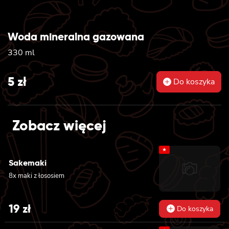
Woda mineralna gazowana
330 ml
5
zł
Do koszyka
Zobacz więcej
★
Sakemaki
8x maki z łososiem
19
zł
Do koszyka