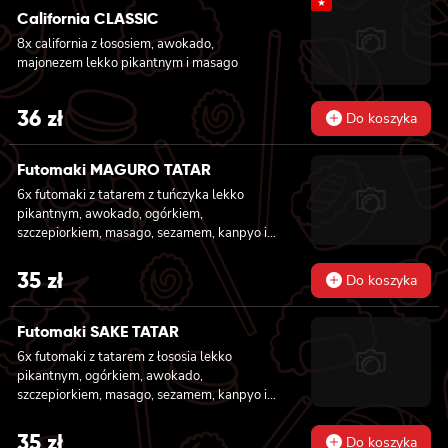
★
California CLASSIC
8x california z łososiem, awokado,
majonezem lekko pikantnym i masago
36
zł
Do koszyka
Futomaki MAGURO TATAR
6x futomaki z tatarem z tuńczyka lekko
pikantnym, awokado, ogórkiem,
szczepiorkiem, masago, sezamem, kanpyo i
sałatą
35
zł
Do koszyka
Futomaki SAKE TATAR
6x futomaki z tatarem z łososia lekko
pikantnym, ogórkiem, awokado,
szczepiorkiem, masago, sezamem, kanpyo i
sałatą
35
zł
Do koszyka