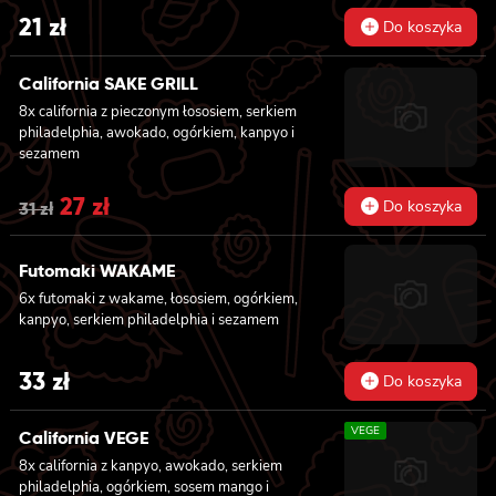
21
zł
Do koszyka
California SAKE GRILL
8x california z pieczonym łososiem, serkiem
philadelphia, awokado, ogórkiem, kanpyo i
sezamem
Original
27
zł
Current
Do koszyka
31
zł
price
price
Futomaki WAKAME
was:
is:
6x futomaki z wakame, łososiem, ogórkiem,
31 zł.
27 zł.
kanpyo, serkiem philadelphia i sezamem
33
zł
Do koszyka
VEGE
California VEGE
8x california z kanpyo, awokado, serkiem
philadelphia, ogórkiem, sosem mango i