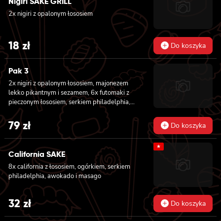
Nigiri SAKE GRILL
pikantnym, ogórkiem, sezamem i masago, 8x
california z łososiem, ogórkiem, serkiem
2x nigiri z opalonym łososiem
philadelphia, awokado i masago
18
zł
Do koszyka
Pak 3
2x nigiri z opalonym łososiem, majonezem
lekko pikantnym i sezamem, 6x futomaki z
pieczonym łososiem, serkiem philadelphia,
awokado, ogórkiem, kanpyo, sałatą, sosem
teriyaki i sezamem, 8x california z krewetką
79
zł
Do koszyka
w tempurze, majonezem lekko pikantnym,
ogórkiem, sezamem i masago, 8x hosomaki z
★
batatem w tempurze
California SAKE
8x california z łososiem, ogórkiem, serkiem
philadelphia, awokado i masago
32
zł
Do koszyka