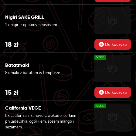
Nigiri SAKE GRILL
2x nigiri z opalonym łososiem
18
zł
Do koszyka
VEGE
Batatmaki
8x maki z batatem w tempurze
15
zł
Do koszyka
VEGE
California VEGE
8x california z kanpyo, awokado, serkiem
philadelphia, ogórkiem, sosem mango i
sezamem