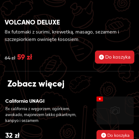
VOLCANO DELUXE
8x futomaki z surimi, krewetką, masago, sezamem i
szczepiorkiem owinięte łososiem
Original
59
zł
Current
Do koszyka
64
zł
price
price
was:
is:
Zobacz więcej
64 zł.
59 zł.
★
California UNAGI
8x california z węgorzem, ogórkiem,
awokado, majonezem lekko pikantnym,
kanpyo i sezamem
32
zł
Do koszyka