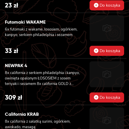
23
zł
Do koszyka
Futomaki WAKAME
6x futomaki z wakame, łososiem, ogórkiem,
kanpyo, serkiem philadelphia i sezamem
33
zł
Do koszyka
NEWPAK 4
8x california z serkiem philadelphia i kanpyo,
owinięta opalonym ŁOSOSIEM z sosem
teriyaki i sezamem 8x california GOLD z
krewetką w tempurze, ogórkiem i
majonezem lekko pikantnym, sosem teriyaki i
309
zł
Do koszyka
sezamem owinięta WĘGORZEM 8x california
GOLD z krewetką w tempurze, ogórkiem i
majonezem lekko pikantnym owinięta
California KRAB
TUŃCZYKIEM 8x california GOLD z krewetką
8x california z sałatką surimi, ogórkiem,
w tempurze, ogórkiem i majonezem lekko
awokado, masagą
pikantnym, sezamem owinięta KREWETKĄ