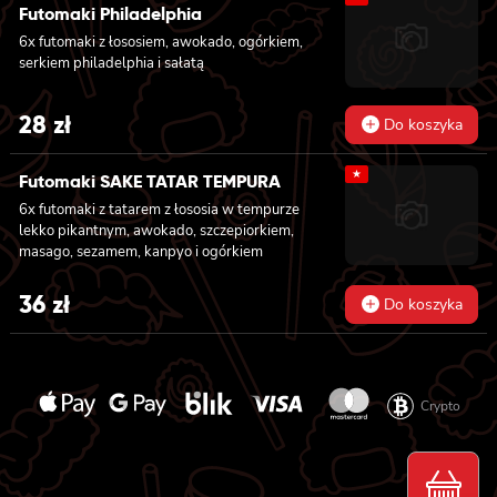
Futomaki Philadelphia
6x futomaki z łososiem, awokado, ogórkiem,
serkiem philadelphia i sałatą
28
zł
Do koszyka
★
Futomaki SAKE TATAR TEMPURA
6x futomaki z tatarem z łososia w tempurze
lekko pikantnym, awokado, szczepiorkiem,
masago, sezamem, kanpyo i ogórkiem
36
zł
Do koszyka
Crypto