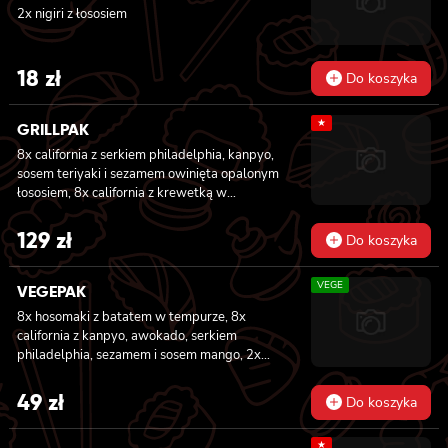
2x nigiri z łososiem
18
zł
Do koszyka
★
GRILLPAK
8x california z serkiem philadelphia, kanpyo,
sosem teriyaki i sezamem owinięta opalonym
łososiem, 8x california z krewetką w
tempurze, majonezem lekko pikantnym,
ogórkiem, sezamem i masago, 6x futomaki z
129
zł
Do koszyka
pieczonym łososiem, serkiem philadelphia,
awokado, ogórkiem, kanpyo i sałatą, sosem
VEGE
teriyaki i sezamem, 6x futomaki z surimi,
VEGEPAK
kanpyo i ogórkiem, 6x futomaki z krewetką w
8x hosomaki z batatem w tempurze, 8x
tempurze, ogórkiem, sałatą i majonezem
california z kanpyo, awokado, serkiem
lekko pikantnym, 8x maki z ogórkiem
philadelphia, sezamem i sosem mango, 2x
nigiri z awokado i sosem mango
49
zł
Do koszyka
★