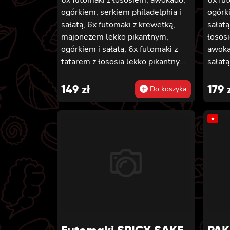
ogórkiem, serkiem philadelphia i
ogórki
sałatą, 6x futomaki z krewetką,
sałatą
majonezem lekko pikantnym,
łososi
ogórkiem i sałatą, 6x futomaki z
awoka
tatarem z łososia lekko pikantnym,
sałatą
ogórkiem, awokado, kanpyo,
6x fu
sałatą, masago, szczepiorek,
tempur
149
zł
179
Do koszyka
sezam, 8x hosomaki z łososiem, 8x
majon
california z krewetką w tempurze,
hosom
★
majonezem lekko pikantnym,
z ogór
ogórkiem, sezamem i masago, 8x
łosos
california z łososiem, ogórkiem,
phila
serkiem philadelphia, awokado i
8x cal
masago
majon
awoka
sezame
nigiri
krewe