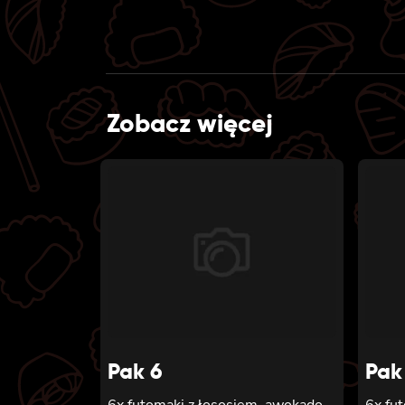
Zobacz więcej
Pak 6
Pak
6x futomaki z łososiem, awokado,
6x fu