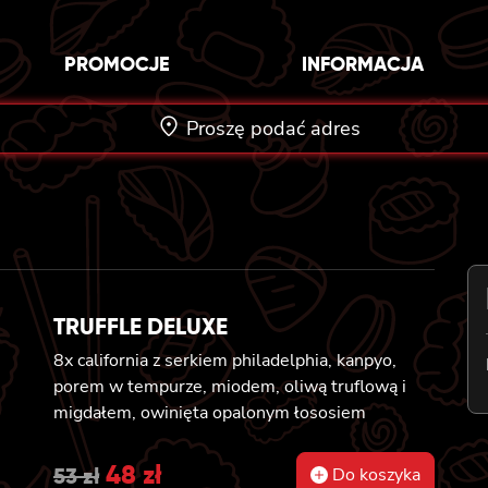
PROMOCJE
INFORMACJA
Proszę podać adres
TRUFFLE DELUXE
8x california z serkiem philadelphia, kanpyo,
porem w tempurze, miodem, oliwą truflową i
migdałem, owinięta opalonym łososiem
Original
48
zł
Current
53
zł
Do koszyka