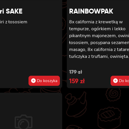
mem
ri SAKE
RAINBOWPAK
iri z łososiem
8x california z krewetką w
tempurze, ogórkiem i lekko
pikantnym majonezem, owini
łososiem, posypana sezamem
masago, 8x california z tatar
tuńczyka z truflami, owinięta
tuńczykiem, posypana masa
arare i szczypiorkiem, 8x cali
Original
Current
179
zł
z awokado, mango, węgorzem
price
159
price
zł
Do koszyka
Do ko
krewetką, owinięta opalany
was:
is:
łososiem, polana sosem teriy
posypana sezamem, 8x califo
179 zł.
159 zł.
masago, awokado i kanpyo,
owinięta węgorzem, polana
unagi i posypana sezamem, 
california z krewetką w temp