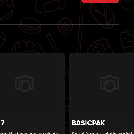
price
price
was:
is:
53 zł.
48 zł.
 7
BASICPAK
tomaki z łososiem, awokado,
8x california z sałatką surimi,