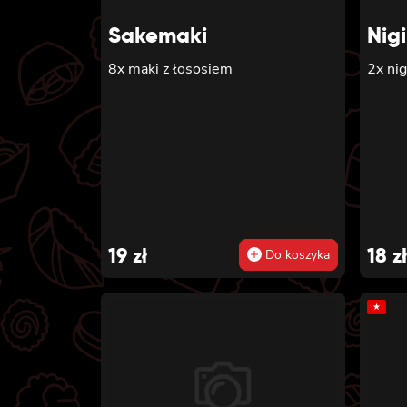
seza
Sakemaki
Nigi
8x maki z łososiem
2x nig
19
zł
18
zł
Do koszyka
★