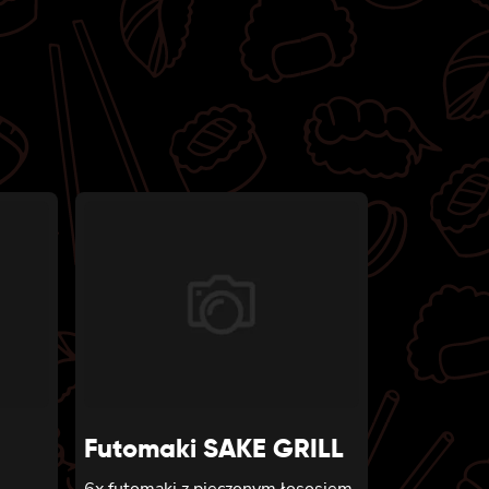
Futomaki SAKE GRILL
6x futomaki z pieczonym łososiem,