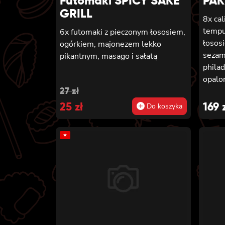
Futomaki SPICY SAKE
PAK
GRILL
8x cal
tempu
6x futomaki z pieczonym łososiem,
łososi
ogórkiem, majonezem lekko
sezame
pikantnym, masago i sałatą
philad
opalo
Original
Current
27
zł
teriya
serki
price
25
price
zł
169
Do koszyka
owinię
was:
is:
krewe
★
27 zł.
25 zł.
sałat
pikan
łosos
serkie
sezam
piecz
phila
kanpyo