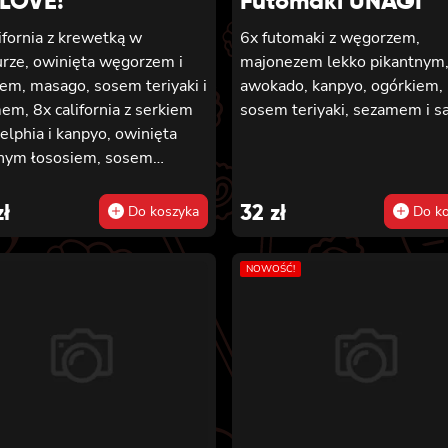
LOVE!
Futomaki UNAGI
ifornia z krewetką w
6x futomaki z węgorzem,
rze, owinięta węgorzem i
majonezem lekko pikantnym
em, masago, sosem teriyaki i
awokado, kanpyo, ogórkiem,
m, 8x california z serkiem
sosem teriyaki, sezamem i sa
elphia i kanpyo, owinięta
nym łososiem, sosem
ki, sezamem, 8x california z
em philadelphia i awokado
zł
32
zł
Do koszyka
Do ko
ta łososiem, 6x futomaki z
tką w tempurze, ogórkiem,
NOWOŚĆ!
ą i majonezem lekko
tnym, 6x futomaki z
iem, awokado, ogórkiem,
m philadelphia i sałatą,
em, 6x futomaki z
onym łososiem, serkiem
delphia, awokado, ogórkiem,
, sałatą, sosem teriyaki i