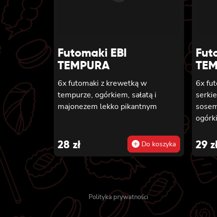
Futomaki EBI
Fut
TEMPURA
TE
6x futomaki z krewetką w
6x fu
tempurze, ogórkiem, sałatą i
serki
majonezem lekko pikantnym
sosem
ogórk
28
zł
29
z
Do koszyka
Polityka prywatności