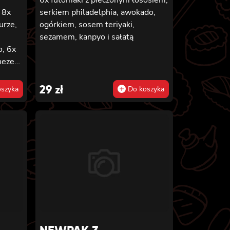
 8x
serkiem philadelphia, awokado,
urze,
ogórkiem, sosem teriyaki,
,
sezamem, kanpyo i sałatą
, 6x
onezem
i z
29
zł
szyka
Do koszyka
em,
,
z
iem,