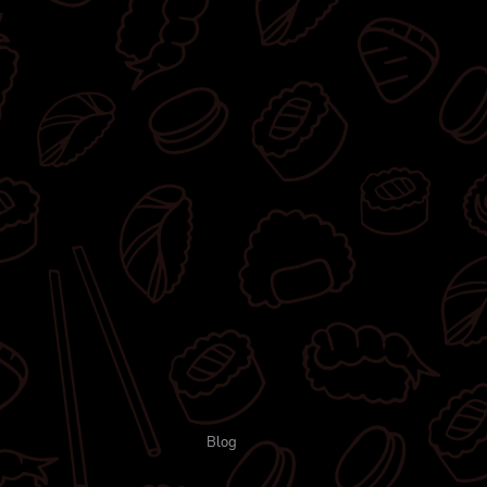
ką,
sem i
Blog