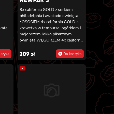
NEWPAK 3
8x california GOLD z serkiem
,
philadelphia i awokado owinięta
ŁOSOSIEM
4x california GOLD z
łatą
krewetką w tempurze, ogórkiem i
majonezem lekko pikantnym
owinięta WĘGORZEM 4x california
GOLD z krewetką w tempurze,
ogórkiem i majonezem lekko
209
zł
szyka
Do koszyka
pikantnym owinięta TUŃCZYKIEM
4x california GOLD z krewetką w
★
tempurze, ogórkiem i majonezem
lekko pikantnym owinięta
KREWETKĄ 4x california GOLD z
krewetką w tempurze, ogórkiem i
majonezem lekko pikantnym
owinięta ŁOSOSIEM 8x california
GOLD z krewetką, serkiem
philadelphia i ogórkiem owinięta