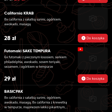
GOLD z krewetką, serkiem philadelphia i
price
price
ogórkiem owinięta ŁOSOSIEM 6x futomaki z
California KRAB
was:
is:
WĘGORZEM , majonezem lekko pikantnym,
awokado, ogórkiem, sałatą, sosem teriyaki i
8x california z sałatką surimi, ogórkiem,
27 zł.
25 zł.
sezamem 6x futomaki z KREWETKĄ,
awokado, masagą
majonezem lekko pikantnym, ogórkiem i
sałatą 6x futomaki z TUŃCZYKIEM,
28
zł
majonezem lekko pikantnym, awokado,
Do koszyka
ogórkiem i sałatą 6x futomaki z KREWETKĄ
w tempurze, ogórkiem, sałatą i majonezem
★
Futomaki SAKE TEMPURA
lekko pikantnym 6x futomaki z ŁOSOSIEM,
awokado, ogórkiem, serkiem philadelphia i
6x futomaki z pieczonym łososiem, serkiem
sałatą 6x futomaki z pieczonym ŁOSOSIEM,
philadelphia, awokado, sosem teriyaki,
serkiem philadelphia, awokado, ogórkiem,
sezamem, i ogórkiem w tempurze
kanpyo, sałatą, sosem teriyaki i sezamem
29
zł
Do koszyka
BASICPAK
8x california z sałatką surimi, ogórkiem,
awokado, masagą, 8x california z krewetką
w tempurze, majonezem lekko pikantnym,
ogórkiem, sezamem i masago, 6x futomaki z