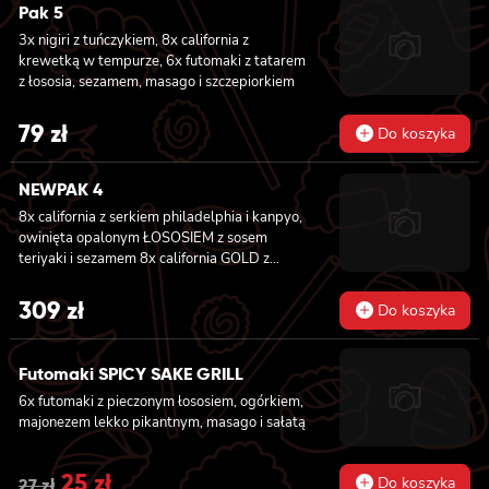
Pak 5
3x nigiri z tuńczykiem, 8x california z
krewetką w tempurze, 6x futomaki z tatarem
z łososia, sezamem, masago i szczepiorkiem
79
zł
Do koszyka
NEWPAK 4
8x california z serkiem philadelphia i kanpyo,
owinięta opalonym ŁOSOSIEM z sosem
teriyaki i sezamem 8x california GOLD z
krewetką w tempurze, ogórkiem i
majonezem lekko pikantnym, sosem teriyaki i
309
zł
Do koszyka
sezamem owinięta WĘGORZEM 8x california
GOLD z krewetką w tempurze, ogórkiem i
majonezem lekko pikantnym owinięta
Futomaki SPICY SAKE GRILL
TUŃCZYKIEM 8x california GOLD z krewetką
6x futomaki z pieczonym łososiem, ogórkiem,
w tempurze, ogórkiem i majonezem lekko
majonezem lekko pikantnym, masago i sałatą
pikantnym, sezamem owinięta KREWETKĄ
8x california GOLD z krewetką w tempurze,
ogórkiem i majonezem lekko pikantnym,
Original
25
zł
Current
Do koszyka
27
zł
masago owinięta ŁOSOSIEM 8x california