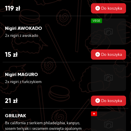
tuńczykiem, majonezem lekko pikantnym,
119
zł
Do koszyka
awokado, ogórkiem i sałatą, 6x futomaki z
pieczonym łososiem, ogórkiem, majonezem
VEGE
lekko pikantnym, masago i sałatą, 6x
futomaki z krewetką w tempurze, ogórkiem,
Nigiri AWOKADO
sałatą i majonezem lekko pikantnym, 8x maki
2x nigiri z awokado
z kanpyo
15
zł
Do koszyka
Nigiri MAGURO
2x nigiri z tuńczykiem
21
zł
Do koszyka
★
GRILLPAK
8x california z serkiem philadelphia, kanpyo,
sosem teriyaki i sezamem owinięta opalonym