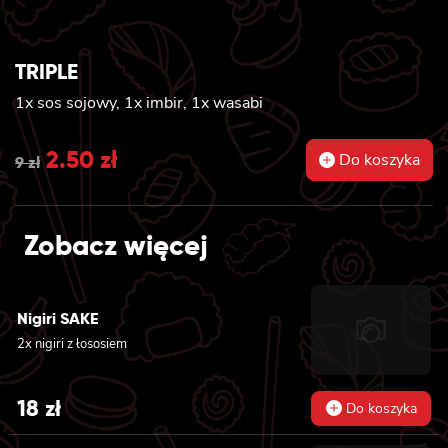
TRIPLE
1x sos sojowy, 1x imbir, 1x wasabi
Original
2.50
zł
Current
Do koszyka
9
zł
price
price
was:
is:
Zobacz więcej
9 zł.
2.50 zł.
Nigiri SAKE
2x nigiri z łososiem
18
zł
Do koszyka