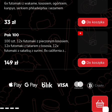
6x futomaki z wakame, łososiem, ogórkiem,
kanpyo, serkiem philadelphia i sezamem
33
zł
Do koszyka
★
Pak 100
100 szt. 12x futomaki z pieczonym łososiem,
12x futomaki z tatarem z łososia, 12x
futomaki z sałatką z surimi, 8x california z
tuńczykiem, 8x california z pieczonym
łososiem, 8x california z krewetką w
149
zł
Do koszyka
tempurze, 8x maki z ogórkiem, 8x maki z
oshinko, 8x maki z surimi, 8x maki z łososiem,
8x maki z kanpyo
Crypto