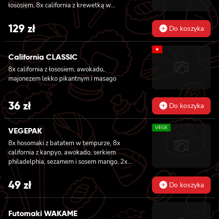
łososiem, 8x california z krewetką w
tempurze, majonezem lekko pikantnym,
ogórkiem, sezamem i masago, 6x futomaki z
129
zł
Do koszyka
pieczonym łososiem, serkiem philadelphia,
awokado, ogórkiem, kanpyo i sałatą, sosem
★
teriyaki i sezamem, 6x futomaki z surimi,
California CLASSIC
kanpyo i ogórkiem, 6x futomaki z krewetką w
8x california z łososiem, awokado,
tempurze, ogórkiem, sałatą i majonezem
majonezem lekko pikantnym i masago
lekko pikantnym, 8x maki z ogórkiem
36
zł
Do koszyka
VEGE
VEGEPAK
8x hosomaki z batatem w tempurze, 8x
california z kanpyo, awokado, serkiem
philadelphia, sezamem i sosem mango, 2x
nigiri z awokado i sosem mango
49
zł
Do koszyka
Futomaki WAKAME