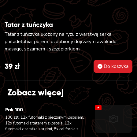
Tatar z tuńczyka
Tatar z tuńczyka ułożony na ryżu z warstwą serka
philadelphia, porem, ozdobiony dojrzałym awokado,
masago, sezamem i szczepiorkiem
39
zł
Do koszyka
Zobacz więcej
★
Pak 100
100 szt. 12x futomaki z pieczonym łososiem,
12x futomaki z tatarem z łososia, 12x
futomaki z sałatką z surimi, 8x california z
tuńczykiem, 8x california z pieczonym