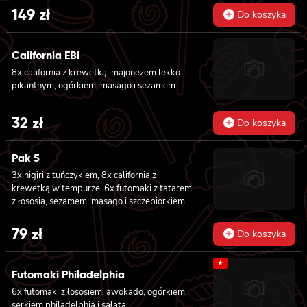
łososiem, 8x california z krewetką w
149
zł
Do koszyka
tempurze, 8x maki z ogórkiem, 8x maki z
oshinko, 8x maki z surimi, 8x maki z łososiem,
8x maki z kanpyo
California EBI
8x california z krewetką, majonezem lekko
pikantnym, ogórkiem, masago i sezamem
32
zł
Do koszyka
Pak 5
3x nigiri z tuńczykiem, 8x california z
krewetką w tempurze, 6x futomaki z tatarem
z łososia, sezamem, masago i szczepiorkiem
79
zł
Do koszyka
★
Futomaki Philadelphia
6x futomaki z łososiem, awokado, ogórkiem,
serkiem philadelphia i sałatą