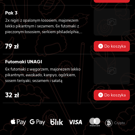
kanpyo, sałatą, masago, szczepiorek, sezam,
8x hosomaki z łososiem, 8x california z
krewetką w tempurze, majonezem lekko
Pak 3
pikantnym, ogórkiem, sezamem i masago, 8x
2x nigiri z opalonym łososiem, majonezem
california z łososiem, ogórkiem, serkiem
lekko pikantnym i sezamem, 6x futomaki z
philadelphia, awokado i masago
pieczonym łososiem, serkiem philadelphia,
awokado, ogórkiem, kanpyo, sałatą, sosem
teriyaki i sezamem, 8x california z krewetką
79
zł
Do koszyka
w tempurze, majonezem lekko pikantnym,
ogórkiem, sezamem i masago, 8x hosomaki z
batatem w tempurze
Futomaki UNAGI
6x futomaki z węgorzem, majonezem lekko
pikantnym, awokado, kanpyo, ogórkiem,
sosem teriyaki, sezamem i sałatą
32
zł
Do koszyka
Crypto