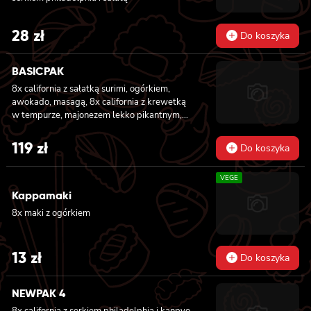
28
zł
Do koszyka
BASICPAK
8x california z sałatką surimi, ogórkiem,
awokado, masagą, 8x california z krewetką
w tempurze, majonezem lekko pikantnym,
ogórkiem, sezamem i masago, 6x futomaki z
tuńczykiem, majonezem lekko pikantnym,
119
zł
Do koszyka
awokado, ogórkiem i sałatą, 6x futomaki z
pieczonym łososiem, ogórkiem, majonezem
VEGE
lekko pikantnym, masago i sałatą, 6x
futomaki z krewetką w tempurze, ogórkiem,
Kappamaki
sałatą i majonezem lekko pikantnym, 8x maki
8x maki z ogórkiem
z kanpyo
13
zł
Do koszyka
NEWPAK 4