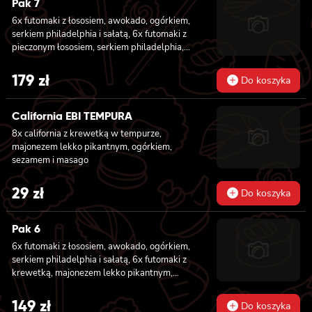
Pak 7
lekko pikantnym 6x futomaki z ŁOSOSIEM,
awokado, ogórkiem, serkiem philadelphia i
6x futomaki z łososiem, awokado, ogórkiem,
sałatą 6x futomaki z pieczonym ŁOSOSIEM,
serkiem philadelphia i sałatą, 6x futomaki z
serkiem philadelphia, awokado, ogórkiem,
pieczonym łososiem, serkiem philadelphia,
kanpyo, sałatą, sosem teriyaki i sezamem
awokado, ogórkiem, kanpyo, sałatą, sosem
teriyaki i sezamem, 6x futomaki z krewetką
179
zł
Do koszyka
w tempurze, ogórkiem, sałatą i majonezem
lekko pikantnym, 8x hosomaki z łososiem, 8x
hosomaki z ogórkiem, 8x california z
California EBI TEMPURA
łososiem, ogórkiem, serkiem philadelphia,
8x california z krewetką w tempurze,
awokado i masago, 8x california z krewetką,
majonezem lekko pikantnym, ogórkiem,
majonezem lekko pikantnym, awokado,
sezamem i masago
ogórkiem, masago i sezamem, 2x nigiri z
łososiem, 2x nigiri z tuńczykiem, 2x nigiri z
29
zł
krewetką
Do koszyka
Pak 6
6x futomaki z łososiem, awokado, ogórkiem,
serkiem philadelphia i sałatą, 6x futomaki z
krewetką, majonezem lekko pikantnym,
ogórkiem i sałatą, 6x futomaki z tatarem z
łososia lekko pikantnym, ogórkiem, awokado,
149
zł
Do koszyka