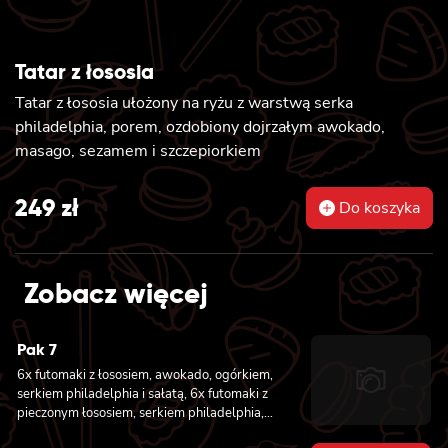
Tatar z łososia
Tatar z łososia ułożony na ryżu z warstwą serka
philadelphia, porem, ozdobiony dojrzałym awokado,
masago, sezamem i szczepiorkiem
249
zł
Do koszyka
Zobacz więcej
Pak 7
6x futomaki z łososiem, awokado, ogórkiem,
serkiem philadelphia i sałatą, 6x futomaki z
pieczonym łososiem, serkiem philadelphia,
awokado, ogórkiem, kanpyo, sałatą, sosem