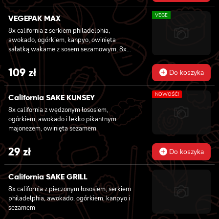
w tempurze, ogórkiem, sałatą i majonezem
lekko pikantnym 6x futomaki z ŁOSOSIEM,
VEGE
VEGEPAK MAX
awokado, ogórkiem, serkiem philadelphia i
8x california z serkiem philadelphia,
sałatą 6x futomaki z pieczonym ŁOSOSIEM,
awokado, ogórkiem, kanpyo, owinięta
serkiem philadelphia, awokado, ogórkiem,
sałatką wakame z sosem sezamowym, 8x
kanpyo, sałatą, sosem teriyaki i sezamem
california z serkiem philadelphia, awokado,
jabłkiem, owinięta opalonym cheddarem, z
109
zł
Do koszyka
sosem teriyaki, 8x california z serkiem
philadelphia i mango, owinięta awokado z
NOWOŚĆ!
sosem teriyaki, 6x futomaki z batatem w
California SAKE KUNSEY
tempurze, serkiem philadelphia, ogórkiem,
8x california z wędzonym łososiem,
kanpyo, sałatą, 6x futomaki z wędzonym
ogórkiem, awokado i lekko pikantnym
tofu, ogórkiem, oshinko i sałatą, 6x futomaki z
majonezem, owinięta sezamem
kanpyo i porem w tempurze, ogórkiem,
sałatą
29
zł
Do koszyka
California SAKE GRILL
8x california z pieczonym łososiem, serkiem
philadelphia, awokado, ogórkiem, kanpyo i
sezamem