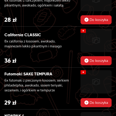
6x futomaki z tuńczykiem, majonezem lekko
lekko pikantnym 6x futomaki z ŁOSOSIEM,
pikantnym, awokado, ogórkiem i sałatą
awokado, ogórkiem, serkiem philadelphia i
sałatą 6x futomaki z pieczonym ŁOSOSIEM,
28
zł
serkiem philadelphia, awokado, ogórkiem,
Do koszyka
kanpyo i sałatą
★
California CLASSIC
8x california z łososiem, awokado,
majonezem lekko pikantnym i masago
36
zł
Do koszyka
★
Futomaki SAKE TEMPURA
6x futomaki z pieczonym łososiem, serkiem
philadelphia, awokado, sosem teriyaki,
sezamem, i ogórkiem w tempurze
29
zł
Do koszyka
NEWPAK 4