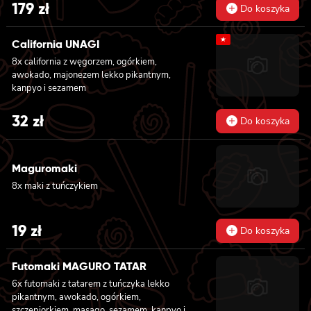
teriyaki i sezamem, 6x futomaki z krewetką
179
zł
Do koszyka
w tempurze, ogórkiem, sałatą i majonezem
lekko pikantnym, 8x hosomaki z łososiem, 8x
★
hosomaki z ogórkiem, 8x california z
California UNAGI
łososiem, ogórkiem, serkiem philadelphia,
8x california z węgorzem, ogórkiem,
awokado i masago, 8x california z krewetką,
awokado, majonezem lekko pikantnym,
majonezem lekko pikantnym, awokado,
kanpyo i sezamem
ogórkiem, masago i sezamem, 2x nigiri z
łososiem, 2x nigiri z tuńczykiem, 2x nigiri z
32
zł
krewetką
Do koszyka
Maguromaki
8x maki z tuńczykiem
19
zł
Do koszyka
Futomaki MAGURO TATAR
6x futomaki z tatarem z tuńczyka lekko
pikantnym, awokado, ogórkiem,
szczepiorkiem, masago, sezamem, kanpyo i