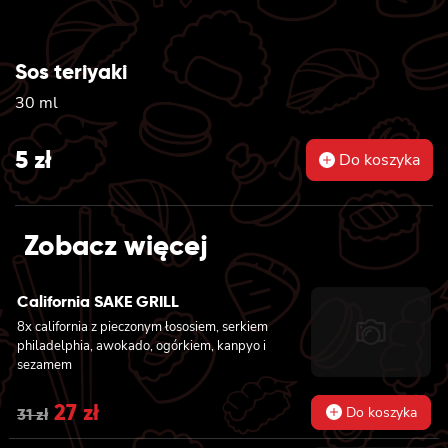
Sos teriyaki
30 ml
5
zł
Do koszyka
Zobacz więcej
California SAKE GRILL
8x california z pieczonym łososiem, serkiem
philadelphia, awokado, ogórkiem, kanpyo i
sezamem
Original
27
zł
Current
Do koszyka
31
zł
price
price