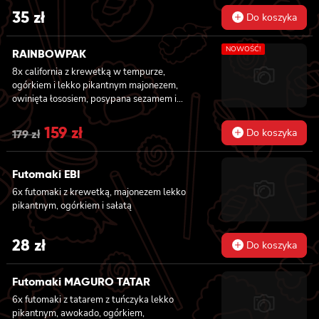
35
zł
Do koszyka
NOWOŚĆ!
RAINBOWPAK
8x california z krewetką w tempurze,
ogórkiem i lekko pikantnym majonezem,
owinięta łososiem, posypana sezamem i
masago, 8x california z tatarem z tuńczyka z
truflami, owinięta tuńczykiem, posypana
Original
159
zł
Current
Do koszyka
179
zł
masago arare i szczypiorkiem, 8x california z
price
price
awokado, mango, węgorzem i krewetką,
owinięta opalanym łososiem, polana sosem
Futomaki EBI
was:
is:
teriyaki i posypana sezamem, 8x california z
6x futomaki z krewetką, majonezem lekko
masago, awokado i kanpyo, owinięta
179 zł.
159 zł.
pikantnym, ogórkiem i sałatą
węgorzem, polana sosem unagi i posypana
sezamem, 8x california z krewetką w
tempurze, awokado i lekko pikantnym
28
zł
Do koszyka
majonezem, owinięta krewetką, polana
słodko-pikantnym sosem i posypana
kolendrą
Futomaki MAGURO TATAR
6x futomaki z tatarem z tuńczyka lekko
pikantnym, awokado, ogórkiem,