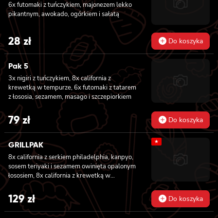
6x futomaki z tuńczykiem, majonezem lekko
pikantnym, awokado, ogórkiem i sałatą
28
zł
Do koszyka
Pak 5
3x nigiri z tuńczykiem, 8x california z
krewetką w tempurze, 6x futomaki z tatarem
z łososia, sezamem, masago i szczepiorkiem
79
zł
Do koszyka
★
GRILLPAK
8x california z serkiem philadelphia, kanpyo,
sosem teriyaki i sezamem owinięta opalonym
łososiem, 8x california z krewetką w
tempurze, majonezem lekko pikantnym,
ogórkiem, sezamem i masago, 6x futomaki z
129
zł
Do koszyka
pieczonym łososiem, serkiem philadelphia,
awokado, ogórkiem, kanpyo i sałatą, sosem