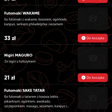
Futomaki WAKAME
6x futomaki z wakame, łososiem, ogórkiem,
kanpyo, serkiem philadelphia i sezamem
33
zł
Do koszyka
Nigiri MAGURO
2x nigiri z tuńczykiem
21
zł
Do koszyka
Futomaki SAKE TATAR
6x futomaki z tatarem z łososia lekko
pikantnym, ogórkiem, awokado,
szczepiorkiem, masago, sezamem, kanpyo i
sałatą