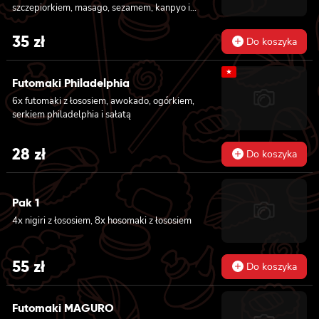
szczepiorkiem, masago, sezamem, kanpyo i
sałatą
35
zł
Do koszyka
★
Futomaki Philadelphia
6x futomaki z łososiem, awokado, ogórkiem,
serkiem philadelphia i sałatą
28
zł
Do koszyka
Pak 1
4x nigiri z łososiem, 8x hosomaki z łososiem
55
zł
Do koszyka
Futomaki MAGURO