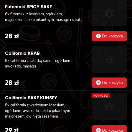
Futomaki SPICY SAKE
was:
is:
6x futomaki z łososiem, ogórkiem,
31 zł.
27 zł.
majonezem lekko pikantnym, masago i sałatą
28
zł
Do koszyka
California KRAB
8x california z sałatką surimi, ogórkiem,
awokado, masagą
28
zł
Do koszyka
NOWOŚĆ!
California SAKE KUNSEY
8x california z wędzonym łososiem,
ogórkiem, awokado i lekko pikantnym
majonezem, owinięta sezamem
29
zł
Do koszyka