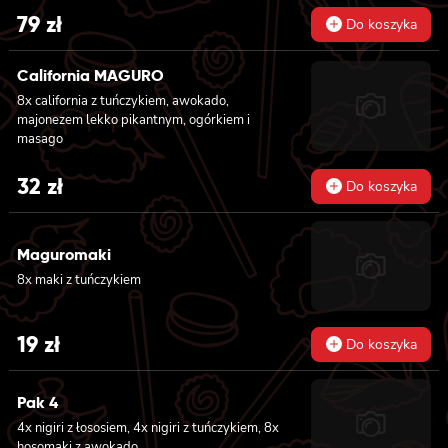
79
zł
Do koszyka
California MAGURO
8x california z tuńczykiem, awokado,
majonezem lekko pikantnym, ogórkiem i
masago
32
zł
Do koszyka
Maguromaki
8x maki z tuńczykiem
19
zł
Do koszyka
Pak 4
4x nigiri z łososiem, 4x nigiri z tuńczykiem, 8x
hosomaki z awokado