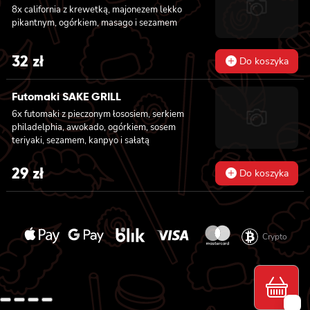
8x california z krewetką, majonezem lekko
pikantnym, ogórkiem, masago i sezamem
32
zł
Do koszyka
Futomaki SAKE GRILL
6x futomaki z pieczonym łososiem, serkiem
philadelphia, awokado, ogórkiem, sosem
teriyaki, sezamem, kanpyo i sałatą
29
zł
Do koszyka
Crypto