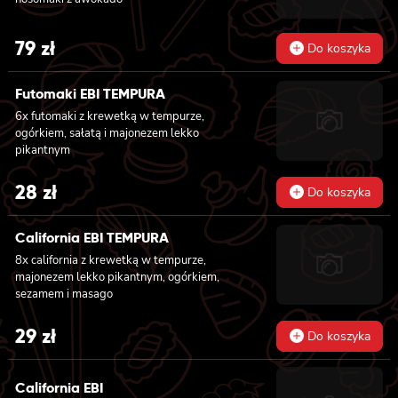
79
zł
Do koszyka
Futomaki EBI TEMPURA
6x futomaki z krewetką w tempurze,
ogórkiem, sałatą i majonezem lekko
pikantnym
28
zł
Do koszyka
California EBI TEMPURA
8x california z krewetką w tempurze,
majonezem lekko pikantnym, ogórkiem,
sezamem i masago
29
zł
Do koszyka
California EBI