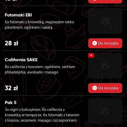
Futomaki EBI
6x futomaki z krewetką, majonezem lekko
pikantnym, ogórkiem i sałatą
28
zł
Do koszyka
★
California SAKE
8x california z łososiem, ogórkiem, serkiem
philadelphia, awokado i masago
32
zł
Do koszyka
Pak 5
3x nigiri z tuńczykiem, 8x california z
krewetką w tempurze, 6x futomaki z tatarem
z łososia, sezamem, masago i szczepiorkiem