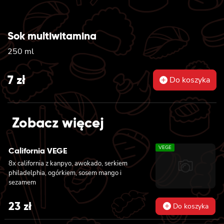
Sok multiwitamina
250 ml
7
zł
Do koszyka
Zobacz więcej
VEGE
California VEGE
8x california z kanpyo, awokado, serkiem
philadelphia, ogórkiem, sosem mango i
sezamem
23
zł
Do koszyka