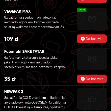
majonezem lekko pikantnym, sosem teriyaki i
sezamem, panierowane w chrupiącej panko,
VEGE
8x california z serkiem philadelphia,
VEGEPAK MAX
węgorzem, ogórkiem, sosem teriyaki i
8x california z serkiem philadelphia,
sezamem, panierowane w chrupiącej panko,
awokado, ogórkiem, kanpyo, owinięta
8x california z łososiem wędzonym,
sałatką wakame z sosem sezamowym, 8x
ogórkiem, awokado, szczypiorkiem, sosem
california z serkiem philadelphia, awokado,
teriyaki i sezamem, panierowane w
jabłkiem, owinięta opalonym cheddarem, z
109
zł
chrupiącej panko.
Do koszyka
sosem teriyaki, 8x california z serkiem
philadelphia i mango, owinięta awokado z
sosem teriyaki, 6x futomaki z batatem w
Futomaki SAKE TATAR
tempurze, serkiem philadelphia, ogórkiem,
6x futomaki z tatarem z łososia lekko
kanpyo, sałatą, 6x futomaki z wędzonym
pikantnym, ogórkiem, awokado,
tofu, ogórkiem, oshinko i sałatą, 6x futomaki z
szczepiorkiem, masago, sezamem, kanpyo i
kanpyo i porem w tempurze, ogórkiem,
sałatą
sałatą
35
zł
Do koszyka
NEWPAK 3
8x california GOLD z serkiem philadelphia i
awokado owinięta ŁOSOSIEM
4x california
GOLD z krewetką w tempurze, ogórkiem i