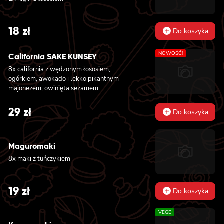
18
zł
Do koszyka
NOWOŚĆ!
California SAKE KUNSEY
8x california z wędzonym łososiem,
ogórkiem, awokado i lekko pikantnym
majonezem, owinięta sezamem
29
zł
Do koszyka
Maguromaki
8x maki z tuńczykiem
19
zł
Do koszyka
VEGE