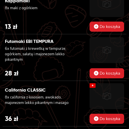
Kappamaki
8x maki z ogórkiem
13
zł
Do koszyka
Futomaki EBI TEMPURA
6x futomaki z krewetką w tempurze,
ogórkiem, sałatą i majonezem lekko
pikantnym
28
zł
Do koszyka
★
California CLASSIC
8x california z łososiem, awokado,
majonezem lekko pikantnym i masago
36
zł
Do koszyka