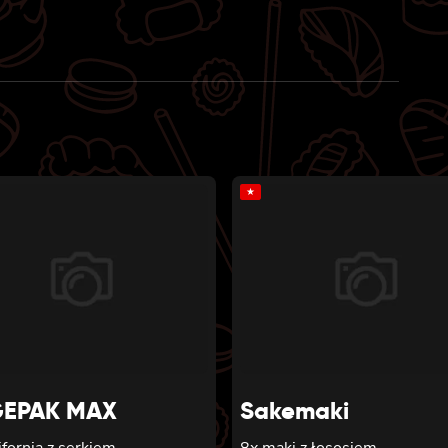
★
EPAK MAX
Sakemaki
ifornia z serkiem
8x maki z łososiem