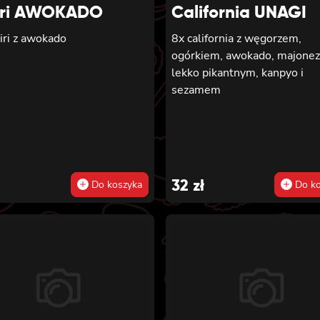
iri AWOKADO
California UNAGI
iri z awokado
8x california z węgorzem,
ogórkiem, awokado, majone
lekko pikantnym, kanpyo i
sezamem
32
zł
Do koszyka
Do ko