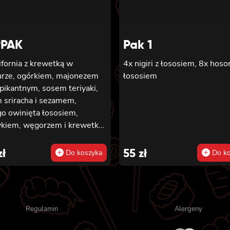
PAK
Pak 1
ifornia z krewetką w
4x nigiri z łososiem, 8x hoso
rze, ogórkiem, majonezem
łososiem
pikantnym, sosem teriyaki,
 sriracha i sezamem,
o owinięta łososiem,
ykiem, węgorzem i krewetką,
ifornia z krewetką w
rze, majonezem lekko
zł
55
zł
Do koszyka
Do ko
tnym, ogórkiem, sezamem i
o, 6x futomaki z tuńczykiem,
ezem lekko pikantnym,
o, ogórkiem i sałatą, 6x
Regulamin
Alergeny
aki z surimi, majonezem
pikantnym, kanpyo i