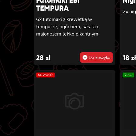
Futomaki EBI
Nig
TEMPURA
2x nig
6x futomaki z krewetką w
tempurze, ogórkiem, sałatą i
majonezem lekko pikantnym
28
zł
18
zł
Do koszyka
NOWOŚĆ!
VEGE