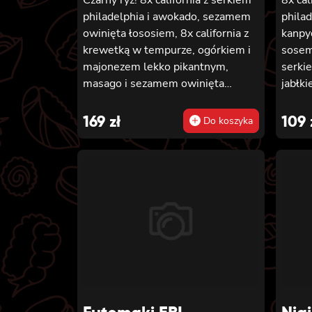
philadelphia i awokado, sezamem
phila
owinięta łososiem, 8x california z
kanpy
krewetką w tempurze, ogórkiem i
sosem
majonezem lekko pikantnym,
serki
masago i sezamem owinięta
jabłk
łososiem, 12x futomaki z łososiem
chedd
pieczonym, serkiem philadelphia,
califo
169
zł
109
Do koszyka
sosem teriyaki, sezamem,
mango
awokado, ogórkiem i kanpyo 8x
teriya
california z łososiem i awokado,
tempu
serkiem philadelphia, masago,
ogórki
sezam, 8x hosomaki z łososiem
futom
ogórki
futom
tempu