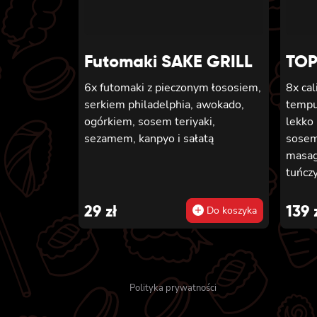
majonezem, owinięta krewetką,
polana słodko-pikantnym sosem i
posypana kolendrą
Futomaki SAKE GRILL
TOP
6x futomaki z pieczonym łososiem,
8x cal
serkiem philadelphia, awokado,
tempu
ogórkiem, sosem teriyaki,
lekko 
sezamem, kanpyo i sałatą
sosem
masag
tuńcz
8x cal
tempu
29
zł
139
Do koszyka
pikan
masag
majon
awokad
Polityka prywatności
futom
lekko 