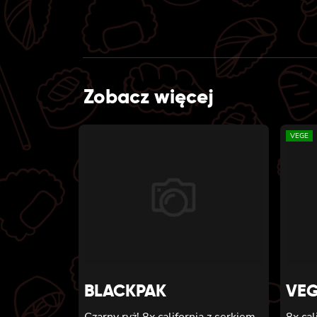
Zobacz więcej
VEGE
BLACKPAK
VEG
Czarny ryż! 8x california z serkiem
8x cal