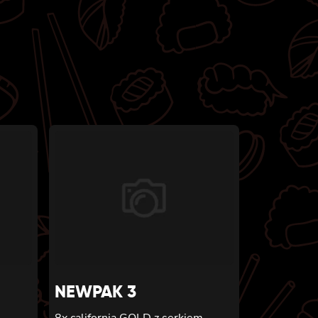
NEWPAK 3
8x california GOLD z serkiem