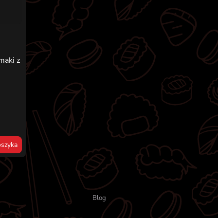
maki z
szyka
Blog