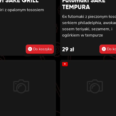
iri SAKE GRILL
Futomaki SAKE
TEMPURA
iri z opalonym łososiem
6x futomaki z pieczonym łos
serkiem philadelphia, awoka
sosem teriyaki, sezamem, i
ogórkiem w tempurze
29
zł
Do koszyka
Do ko
★