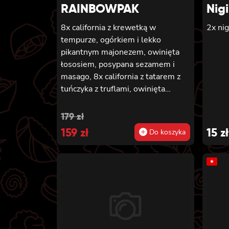
RAINBOWPAK
Nig
8x california z krewetką w
2x nig
tempurze, ogórkiem i lekko
pikantnym majonezem, owinięta
łososiem, posypana sezamem i
masago, 8x california z tatarem z
tuńczyka z truflami, owinięta
tuńczykiem, posypana masago
arare i szczypiorkiem, 8x california
Original
Current
179
zł
z awokado, mango, węgorzem i
price
159
price
zł
15
zł
Do koszyka
krewetką, owinięta opalanym
was:
is:
łososiem, polana sosem teriyaki i
posypana sezamem, 8x california z
★
179 zł.
159 zł.
masago, awokado i kanpyo,
owinięta węgorzem, polana sosem
unagi i posypana sezamem, 8x
california z krewetką w tempurze,
awokado i lekko pikantnym