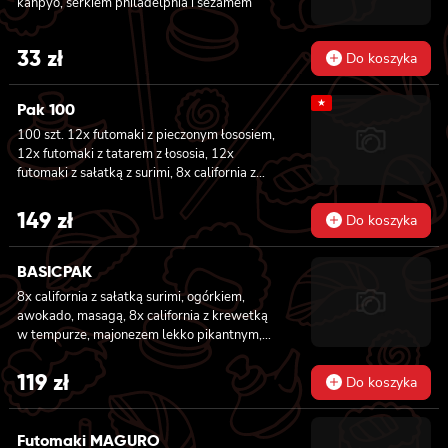
kanpyo, serkiem philadelphia i sezamem
tofu, ogórkiem, oshinko i sałatą, 6x futomaki z
kanpyo i porem w tempurze, ogórkiem,
sałatą
33
zł
Do koszyka
★
Pak 100
100 szt. 12x futomaki z pieczonym łososiem,
12x futomaki z tatarem z łososia, 12x
futomaki z sałatką z surimi, 8x california z
tuńczykiem, 8x california z pieczonym
łososiem, 8x california z krewetką w
149
zł
Do koszyka
tempurze, 8x maki z ogórkiem, 8x maki z
oshinko, 8x maki z surimi, 8x maki z łososiem,
8x maki z kanpyo
BASICPAK
8x california z sałatką surimi, ogórkiem,
awokado, masagą, 8x california z krewetką
w tempurze, majonezem lekko pikantnym,
ogórkiem, sezamem i masago, 6x futomaki z
tuńczykiem, majonezem lekko pikantnym,
119
zł
Do koszyka
awokado, ogórkiem i sałatą, 6x futomaki z
pieczonym łososiem, ogórkiem, majonezem
lekko pikantnym, masago i sałatą, 6x
Futomaki MAGURO