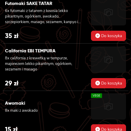
Futomaki SAKE TATAR
6x futomaki z tatarem z łososia lekko
pikantnym, ogórkiem, awokado,
szczepiorkiem, masago, sezamem, kanpyo i
sałatą
35
zł
Do koszyka
California EBI TEMPURA
8x california z krewetką w tempurze,
majonezem lekko pikantnym, ogórkiem,
sezamem i masago
29
zł
Do koszyka
VEGE
Awomaki
8x maki z awokado
15
zł
Do koszyka