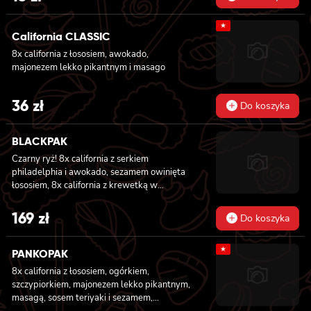
★
California CLASSIC
8x california z łososiem, awokado,
majonezem lekko pikantnym i masago
36
zł
Do koszyka
BLACKPAK
Czarny ryż! 8x california z serkiem
philadelphia i awokado, sezamem owinięta
łososiem, 8x california z krewetką w
tempurze, ogórkiem i majonezem lekko
pikantnym, masago i sezamem owinięta
169
zł
Do koszyka
łososiem, 12x futomaki z łososiem
pieczonym, serkiem philadelphia, sosem
★
teriyaki, sezamem, awokado, ogórkiem i
PANKOPAK
kanpyo 8x california z łososiem i awokado,
8x california z łososiem, ogórkiem,
serkiem philadelphia, masago, sezam, 8x
szczypiorkiem, majonezem lekko pikantnym,
hosomaki z łososiem
masagą, sosem teriyaki i sezamem,
panierowane w chrupiącej panko, 8x