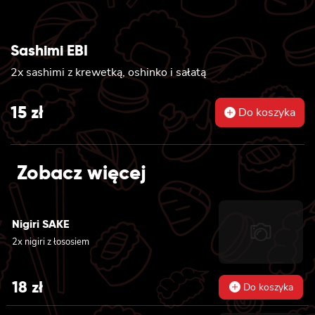
Sashimi EBI
2x sashimi z krewetką, oshinko i sałatą
15
zł
Do koszyka
Zobacz więcej
Nigiri SAKE
2x nigiri z łososiem
18
zł
Do koszyka