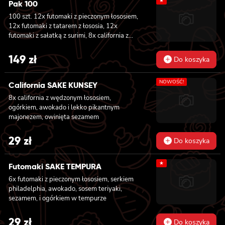
★
Pak 100
100 szt. 12x futomaki z pieczonym łososiem,
12x futomaki z tatarem z łososia, 12x
futomaki z sałatką z surimi, 8x california z
tuńczykiem, 8x california z pieczonym
łososiem, 8x california z krewetką w
149
zł
Do koszyka
tempurze, 8x maki z ogórkiem, 8x maki z
oshinko, 8x maki z surimi, 8x maki z łososiem,
NOWOŚĆ!
8x maki z kanpyo
California SAKE KUNSEY
8x california z wędzonym łososiem,
ogórkiem, awokado i lekko pikantnym
majonezem, owinięta sezamem
29
zł
Do koszyka
★
Futomaki SAKE TEMPURA
6x futomaki z pieczonym łososiem, serkiem
philadelphia, awokado, sosem teriyaki,
sezamem, i ogórkiem w tempurze
29
zł
Do koszyka