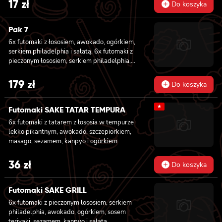
17
zł
Do koszyka
Pak 7
6x futomaki z łososiem, awokado, ogórkiem,
serkiem philadelphia i sałatą, 6x futomaki z
pieczonym łososiem, serkiem philadelphia,
awokado, ogórkiem, kanpyo, sałatą, sosem
teriyaki i sezamem, 6x futomaki z krewetką
179
zł
Do koszyka
w tempurze, ogórkiem, sałatą i majonezem
lekko pikantnym, 8x hosomaki z łososiem, 8x
★
hosomaki z ogórkiem, 8x california z
Futomaki SAKE TATAR TEMPURA
łososiem, ogórkiem, serkiem philadelphia,
6x futomaki z tatarem z łososia w tempurze
awokado i masago, 8x california z krewetką,
lekko pikantnym, awokado, szczepiorkiem,
majonezem lekko pikantnym, awokado,
masago, sezamem, kanpyo i ogórkiem
ogórkiem, masago i sezamem, 2x nigiri z
łososiem, 2x nigiri z tuńczykiem, 2x nigiri z
36
zł
krewetką
Do koszyka
Futomaki SAKE GRILL
6x futomaki z pieczonym łososiem, serkiem
philadelphia, awokado, ogórkiem, sosem
teriyaki, sezamem, kanpyo i sałatą