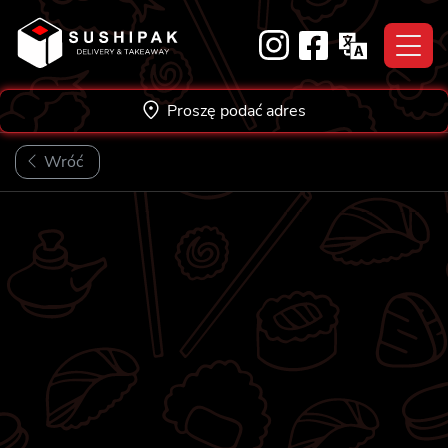
Skip
to
content
Proszę podać adres
Wróć
★