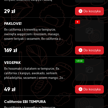
29
zł
Do koszyka
★
PAKLOVE!
8x california z krewetką w tempurze,
owinięta węgorzem i łososiem, masago,
sosem teriyaki i sezamem, 8x california z
serkiem philadelphia i kanpyo, owinięta
opalonym łososiem, sosem teriyaki,
169
zł
Do koszyka
sezamem, 8x california z serkiem
philadelphia i awokado owinięta łososiem, 6x
VEGE
futomaki z krewetką w tempurze, ogórkiem,
VEGEPAK
sałatą i majonezem lekko pikantnym, 6x
8x hosomaki z batatem w tempurze, 8x
futomaki z łososiem, awokado, ogórkiem,
california z kanpyo, awokado, serkiem
serkiem philadelphia i sałatą, sezamem, 6x
philadelphia, sezamem i sosem mango, 2x
futomaki z pieczonym łososiem, serkiem
nigiri z awokado i sosem mango
philadelphia, awokado, ogórkiem, kanpyo,
49
zł
sałatą, sosem teriyaki i sezamem
Do koszyka
California EBI TEMPURA
8x california z krewetką w tempurze,