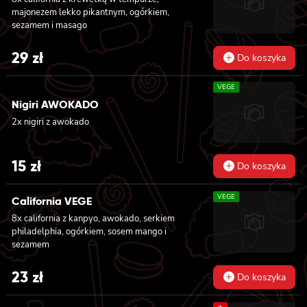
majonezem lekko pikantnym, ogórkiem,
sezamem i masago
29
zł
Do koszyka
VEGE
Nigiri AWOKADO
2x nigiri z awokado
15
zł
Do koszyka
VEGE
California VEGE
8x california z kanpyo, awokado, serkiem
philadelphia, ogórkiem, sosem mango i
sezamem
23
zł
Do koszyka