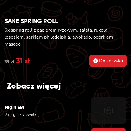
SAKE SPRING ROLL
6x spring roll z papierem ryżowym, sałatą, rukolą,
łososiem, serkiem philadelphia, awokado, ogórkiem i
masago
Original
31
zł
Current
Do koszyka
39
zł
price
price
was:
is:
Zobacz więcej
39 zł.
31 zł.
Nigiri EBI
2x nigiri z krewetką