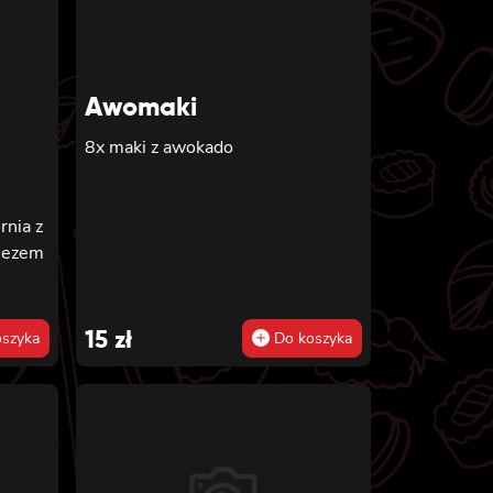
Awomaki
8x maki z awokado
rnia z
nezem
aki z
m
15
zł
szyka
Do koszyka
kiem,
i i
mi,
ki z
iem,