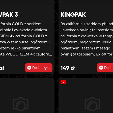
PAK 3
KINGPAK
lifornia GOLD z serkiem
8x california z serkiem phila
delphia i awokado owinięta
i awokado owinięta łososiem
SIEM
4x california GOLD z
california z krewetką w temp
tką w tempurze, ogórkiem i
ogórkiem, majonezem lekko
ezem lekko pikantnym
pikantnym, sezam i masago
 WĘGORZEM 4x california
owinięta łososiem, 8x califor
z krewetką w tempurze,
łososiem, serkiem philadelph
iem i majonezem lekko
ogórkiem, majonezem lekko
zł
149
zł
Do koszyka
Do ko
tnym owinięta TUŃCZYKIEM
pikantnym i sezamem owinię
lifornia GOLD z krewetką w
krewetką, 8x california z kr
★
rze, ogórkiem i majonezem
w tempurze, ogórkiem,
 pikantnym owinięta
majonezem lekko pikantnym
alifornia GOLD z
sosem teriyaki i sezamem ow
tką w tempurze, ogórkiem i
węgorzem i awokado
ezem lekko pikantnym