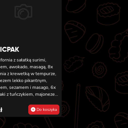
rowane w chrupiącej panko,
ifornia z łososiem
nym, ogórkiem, awokado,
iorkiem, sosem teriyaki i
em, panierowane w
ącej panko.
ICPAK
ifornia z sałatką surimi,
iem, awokado, masagą, 8x
rnia z krewetką w tempurze,
ezem lekko pikantnym,
iem, sezamem i masago, 6x
aki z tuńczykiem, majonezem
 pikantnym, awokado,
em i sałatą, 6x futomaki z
ł
Do koszyka
onym łososiem, ogórkiem,
ezem lekko pikantnym,