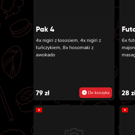
owinięta 
GOLD 
philad
ŁOSOSIEM 6x
Pak 4
Fut
TUŃCZ
pikan
4x nigiri z łososiem, 4x nigiri z
6x fu
sałatą 6x futomaki z KREWET
tuńczykiem, 8x hosomaki z
majon
w temp
awokado
masago
majon
futom
ogórki
sałatą 6x futomaki z pieczon
ŁOSOS
79
zł
28
z
Do koszyka
awoka
sałatą
★
★