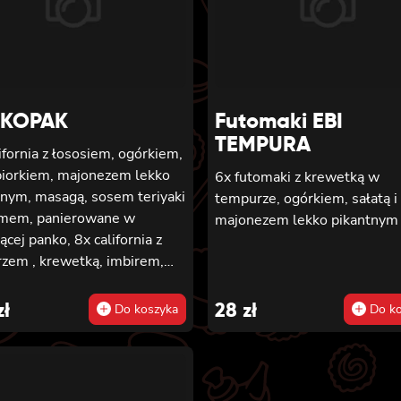
pikantnym, 8x maki z ogórki
NKOPAK
Futomaki EBI
TEMPURA
ifornia z łososiem, ogórkiem,
piorkiem, majonezem lekko
6x futomaki z krewetką w
tnym, masagą, sosem teriyaki
tempurze, ogórkiem, sałatą i
amem, panierowane w
majonezem lekko pikantnym
ącej panko, 8x california z
zem , krewetką, imbirem,
ezem lekko pikantnym,
 teriyaki i sezamem,
zł
28
zł
Do koszyka
Do ko
rowane w chrupiącej panko,
ifornia z serkiem
delphia, węgorzem, ogórkiem,
 teriyaki i sezamem,