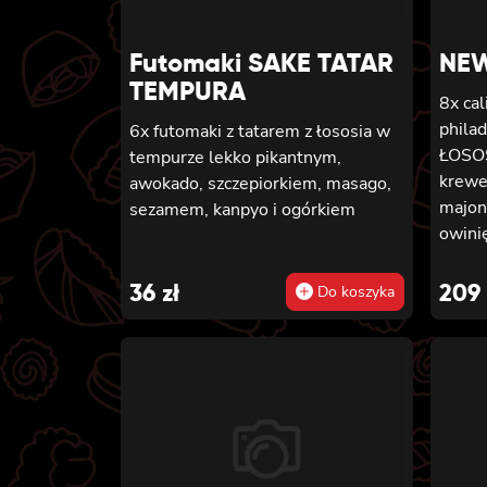
Futomaki SAKE TATAR
NEW
TEMPURA
8x ca
phila
6x futomaki z tatarem z łososia w
ŁOSO
tempurze lekko pikantnym,
krewe
awokado, szczepiorkiem, masago,
majon
sezamem, kanpyo i ogórkiem
owinięta
GOLD 
ogórk
36
zł
209
Do koszyka
pikan
4x ca
tempu
lekko
KREWETKĄ 4x c
krewe
majon