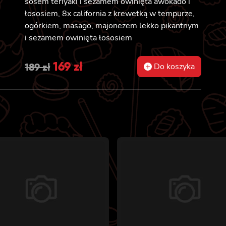
sosem teriyaki i sezamem owinięta awokado i
łososiem, 8x california z krewetką w tempurze,
ogórkiem, masago, majonezem lekko pikantnym
i sezamem owinięta łososiem
Original
169
zł
Current
189
zł
Do koszyka
price
price
was:
is:
189 zł.
169 zł.