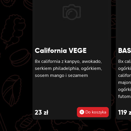
panie
8x cal
wędzo
szczyp
sezam
chrupi
California VEGE
BAS
8x california z kanpyo, awokado,
8x cal
serkiem philadelphia, ogórkiem,
ogórk
sosem mango i sezamem
califo
majon
ogórk
futom
lekko
ogórki
23
zł
119
z
Do koszyka
piecz
majon