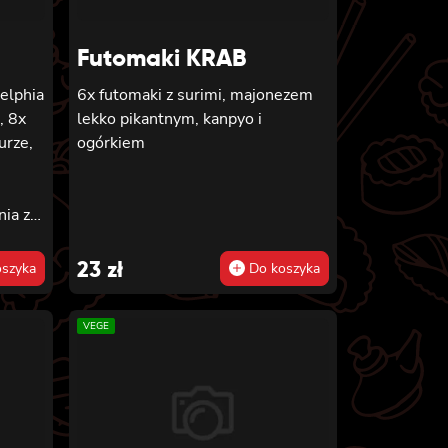
Futomaki KRAB
delphia
6x futomaki z surimi, majonezem
, 8x
lekko pikantnym, kanpyo i
urze,
ogórkiem
nia z
ia,
23
zł
szyka
Do koszyka
ta
ewetką
VEGE
,
inięta