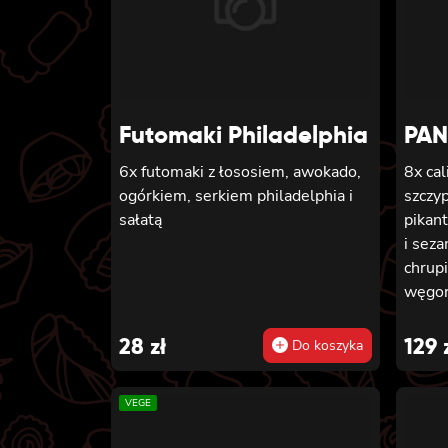
Futomaki Philadelphia
PA
6x futomaki z łososiem, awokado,
8x cal
ogórkiem, serkiem philadelphia i
szczy
sałatą
pikan
i sez
chrupi
węgor
majon
sosem
28
zł
129
Do koszyka
panie
8x cal
VEGE
phila
sosem