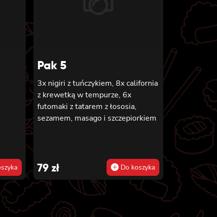
em
Pak 5
3x nigiri z tuńczykiem, 8x california
z krewetką w tempurze, 6x
futomaki z tatarem z łososia,
sezamem, masago i szczepiorkiem
79
zł
szyka
Do koszyka